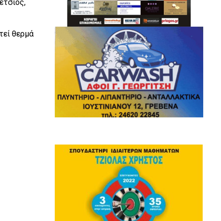
έτσιος,
τεί θερμά