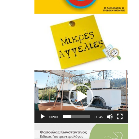
Πρόγραμμα
Αναπαραγωγής
Βίντεο
00:00
00:45