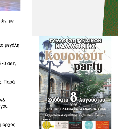
ών, με
πό μεγάλη
3-0 σετ,
ς. Παρά
ινό
γου,
ήμαρχος