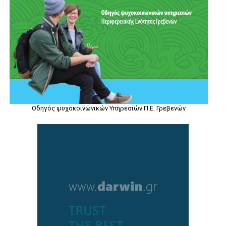
Οδηγός ψυχοκοινωνικών Υπηρεσιών Π.Ε. Γρεβενών