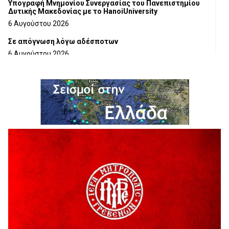
Υπογραφή Μνημονίου Συνεργασίας του Πανεπιστημίου
Δυτικής Μακεδονίας με το HanoiUniversity
6 Αυγούστου 2026
Σε απόγνωση λόγω αδέσποτων
6 Αυγούστου 2026
ΔΙΑΚΟΠΗ ΗΛΕΚΤΡΙΚΟΥ ΡΕΥΜΑΤΟΣ
6 Αυγούστου 2026
Ολοκληρώνεται η ασφαλτόστρωση της οδού Περιβόλι –
Αβδέλλα
6 Αυγούστου 2026
H παραδοχή λαθών είναι (και) δύναμη
5 Αυγούστου 2026
Ο ΑΝΔΡΕΑΣ ΑΣΛΑΝΙΔΗΣ ΣΥΝΕΧΙΖΕΙ ΣΤΟΝ ΠΡΩΤΕΑ
ΓΡΕΒΕΝΩΝ
5 Αυγούστου 2026
Ευχαριστήριο Εκπολιτιστικού Συλλόγου Ταξιάρχη προς κ.
Παρασχάκη Αθανάσιο