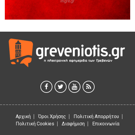
5 Αυγούστου 2026
Διακοπή υδροδότησης του Α΄ κλάδου ύδρευσης
5 Αυγούστου 2026
Η Marseaux στα Γρεβενά για μια μοναδική συναυλία
5 Αυγούστου 2026
Θερινό Σινεμά στο πλαίσιο του «Πολιτιστικού
Καλοκαιριού 2026» με την βραβευμένη ταινία «Μικρές
Ανάσες».
5 Αυγούστου 2026
Γρεβενά: Συνελήφθη 18χρονος αλλοδαπός, για κλοπή
εξοπλισμού γυμναστηρίου
5 Αυγούστου 2026
Αρχική
Όροι Χρήσης
Πολιτική Απορρήτου
Πολιτική Cookies
Διαφήμιση
Επικοινωνία