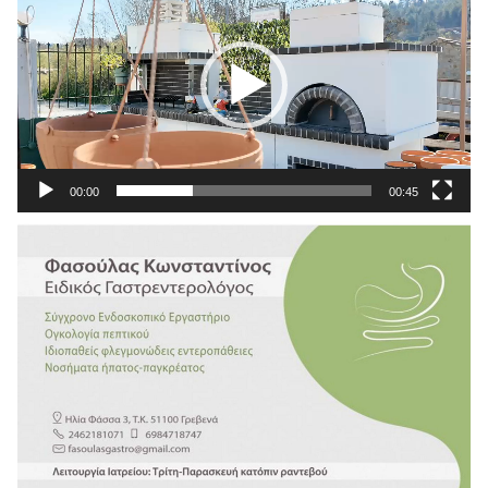
Βίντεο
00:00
00:45