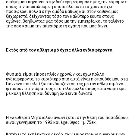
σκέψη μου πηγαίνει στην δεύτερη <<μαμά>> μας,την <<μάμι>>
όπως την αποκαλούμε η οποία όλα αυτά τα χρόνια έχει
προσφέρει πολλά στην ομάδα καθώς και στον καθένα μας
ξεχωριστά, δείχνοντας τόσο τον καλύτερο εαυτό στους
αγώνες, βοηθώντας μας τόσο με την εμπειρία και το ταλέντο
της όσο και με την απεριόριστη αγάπη που μας δίνει.
Εκτός από τον αθλητισμό έχεις άλλα ενδιαφέροντα
Φυσικά, είμαι είκοσι πλέον χρονών και έχω πολλά
ενδιαφέροντα, το κυριότερο από αυτά είναι η σπουδές μου στα
Γιάννενα που ελπίζω συνδυάζοντας τες με τον αθλητισμό να
φτάσουν στην ώρα τους στο τέλος,αλλά όπως είπα νωρίτερα
με καλή θέληση και δύναμη όλα είναι δυνατά.
Η Ελευθερία Μήτσιαλου αγωνίζεται στην θέση του πασαδόρου,
είναι γεννημένη το 1993 και έχει ύψος 1μ.75εκ.
Κατέχει το εκπληκτικό ρεκόρ, των εικοσιτριών συνεχόμενων