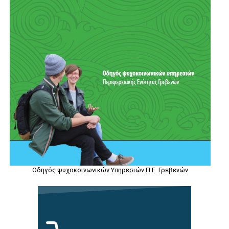
Οδηγός ψυχοκοινωνικών Υπηρεσιών Π.Ε. Γρεβενών