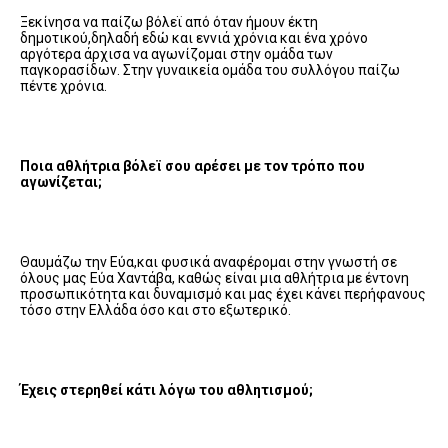
Ξεκίνησα να παίζω βόλεϊ από όταν ήμουν έκτη
δημοτικού,δηλαδή εδώ και εννιά χρόνια και ένα χρόνο
αργότερα άρχισα να αγωνίζομαι στην ομάδα των
παγκορασίδων. Στην γυναικεία ομάδα του συλλόγου παίζω
πέντε χρόνια.
Ποια αθλήτρια βόλεϊ σου αρέσει με τον τρόπο που
αγωνίζεται;
Θαυμάζω την Εύα,και φυσικά αναφέρομαι στην γνωστή σε
όλους μας Εύα Χαντάβα, καθώς είναι μια αθλήτρια με έντονη
προσωπικότητα και δυναμισμό και μας έχει κάνει περήφανους
τόσο στην Ελλάδα όσο και στο εξωτερικό.
Έχεις στερηθεί κάτι λόγω του αθλητισμού;