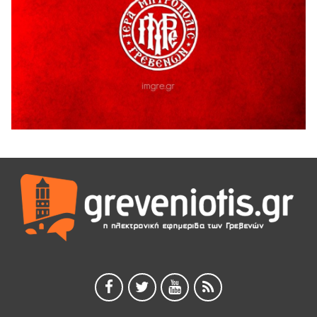
Διακοπή υδροδότησης του Α΄ κλάδου ύδρευσης
5 Αυγούστου 2026
Η Marseaux στα Γρεβενά για μια μοναδική συναυλία
5 Αυγούστου 2026
Θερινό Σινεμά στο πλαίσιο του «Πολιτιστικού
Καλοκαιριού 2026» με την βραβευμένη ταινία «Μικρές
Ανάσες».
5 Αυγούστου 2026
Γρεβενά: Συνελήφθη 18χρονος αλλοδαπός, για κλοπή
εξοπλισμού γυμναστηρίου
5 Αυγούστου 2026
ΑΗ ΛΑΟΣ | 5 Αυγούστου | Υπαίθριο Θέατρο “Καστράκι”,
Γρεβενά
5 Αυγούστου 2026
41η Γιορτή Κρασιού στο Τρίκωμο – «Γιορτή Παράδοσης»
5 Αυγούστου 2026