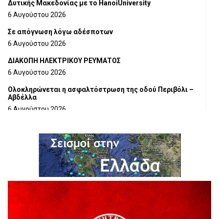
Δυτικής Μακεδονίας με το HanoiUniversity
6 Αυγούστου 2026
Σε απόγνωση λόγω αδέσποτων
6 Αυγούστου 2026
ΔΙΑΚΟΠΗ ΗΛΕΚΤΡΙΚΟΥ ΡΕΥΜΑΤΟΣ
6 Αυγούστου 2026
Ολοκληρώνεται η ασφαλτόστρωση της οδού Περιβόλι –
Αβδέλλα
6 Αυγούστου 2026
H παραδοχή λαθών είναι (και) δύναμη
5 Αυγούστου 2026
Ο ΑΝΔΡΕΑΣ ΑΣΛΑΝΙΔΗΣ ΣΥΝΕΧΙΖΕΙ ΣΤΟΝ ΠΡΩΤΕΑ
ΓΡΕΒΕΝΩΝ
5 Αυγούστου 2026
Ευχαριστήριο Εκπολιτιστικού Συλλόγου Ταξιάρχη προς κ.
Παρασχάκη Αθανάσιο
5 Αυγούστου 2026