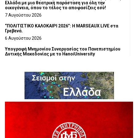
Ελλάδα με μια θεατρική παράσταση για όλη την
οικογένεια, όπου το τέλος το αποφασίζεις εσύ!
7 Αυγούστου 2026
“ΠΟΛΙΤΙΣΤΙΚΟ ΚΑΛΟΚΑΙΡΙ 2026”: Η MARSEAUX LIVE στα
Γρεβενά.
6 Αυγούστου 2026
Υπογραφή Μνημονίου Συνεργασίας του Πανεπιστημίου
Δυτικής Μακεδονίας με το HanoiUniversity
6 Αυγούστου 2026
Σε απόγνωση λόγω αδέσποτων
6 Αυγούστου 2026
ΔΙΑΚΟΠΗ ΗΛΕΚΤΡΙΚΟΥ ΡΕΥΜΑΤΟΣ
6 Αυγούστου 2026
Ολοκληρώνεται η ασφαλτόστρωση της οδού Περιβόλι –
Αβδέλλα
6 Αυγούστου 2026
H παραδοχή λαθών είναι (και) δύναμη