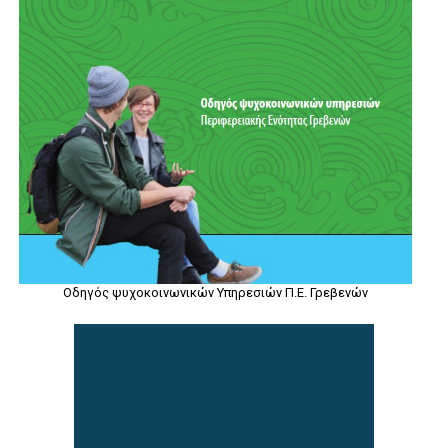
Οδηγός ψυχοκοινωνικών Υπηρεσιών Π.Ε. Γρεβενών