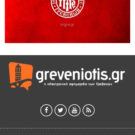
5 Αυγούστου 2026
Ο ΑΝΔΡΕΑΣ ΑΣΛΑΝΙΔΗΣ ΣΥΝΕΧΙΖΕΙ ΣΤΟΝ ΠΡΩΤΕΑ
ΓΡΕΒΕΝΩΝ
5 Αυγούστου 2026
Ευχαριστήριο Εκπολιτιστικού Συλλόγου Ταξιάρχη προς κ.
Παρασχάκη Αθανάσιο
5 Αυγούστου 2026
Διακοπή υδροδότησης του Α΄ κλάδου ύδρευσης
5 Αυγούστου 2026
Η Marseaux στα Γρεβενά για μια μοναδική συναυλία
5 Αυγούστου 2026
Θερινό Σινεμά στο πλαίσιο του «Πολιτιστικού
Καλοκαιριού 2026» με την βραβευμένη ταινία «Μικρές
Ανάσες».
5 Αυγούστου 2026