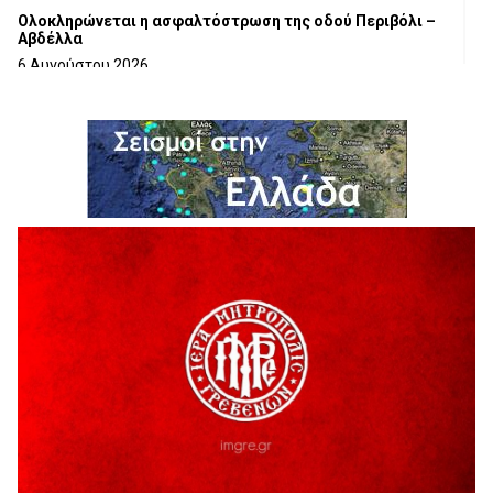
Ολοκληρώνεται η ασφαλτόστρωση της οδού Περιβόλι –
Αβδέλλα
6 Αυγούστου 2026
H παραδοχή λαθών είναι (και) δύναμη
5 Αυγούστου 2026
Ο ΑΝΔΡΕΑΣ ΑΣΛΑΝΙΔΗΣ ΣΥΝΕΧΙΖΕΙ ΣΤΟΝ ΠΡΩΤΕΑ
ΓΡΕΒΕΝΩΝ
5 Αυγούστου 2026
Ευχαριστήριο Εκπολιτιστικού Συλλόγου Ταξιάρχη προς κ.
Παρασχάκη Αθανάσιο
5 Αυγούστου 2026
Διακοπή υδροδότησης του Α΄ κλάδου ύδρευσης
5 Αυγούστου 2026
Η Marseaux στα Γρεβενά για μια μοναδική συναυλία
5 Αυγούστου 2026
Θερινό Σινεμά στο πλαίσιο του «Πολιτιστικού
Καλοκαιριού 2026» με την βραβευμένη ταινία «Μικρές