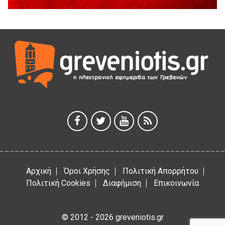
Ανάσες».
5 Αυγούστου 2026
Γρεβενά: Συνελήφθη 18χρονος αλλοδαπός, για κλοπή
εξοπλισμού γυμναστηρίου
5 Αυγούστου 2026
ΑΗ ΛΑΟΣ | 5 Αυγούστου | Υπαίθριο Θέατρο “Καστράκι”,
Γρεβενά
5 Αυγούστου 2026
41η Γιορτή Κρασιού στο Τρίκωμο – «Γιορτή Παράδοσης»
5 Αυγούστου 2026
Αρχική
Όροι Χρήσης
Πολιτική Απορρήτου
Πολιτική Cookies
Διαφήμιση
Επικοινωνία
© 2012 - 2026 greveniotis.gr