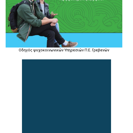
Οδηγός ψυχοκοινωνικών Υπηρεσιών Π.Ε. Γρεβενών