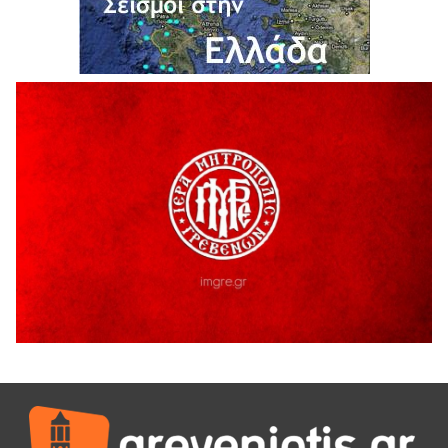
6 Αυγούστου 2026
ΔΙΑΚΟΠΗ ΗΛΕΚΤΡΙΚΟΥ ΡΕΥΜΑΤΟΣ
6 Αυγούστου 2026
Ολοκληρώνεται η ασφαλτόστρωση της οδού Περιβόλι –
Αβδέλλα
6 Αυγούστου 2026
H παραδοχή λαθών είναι (και) δύναμη
5 Αυγούστου 2026
Ο ΑΝΔΡΕΑΣ ΑΣΛΑΝΙΔΗΣ ΣΥΝΕΧΙΖΕΙ ΣΤΟΝ ΠΡΩΤΕΑ
ΓΡΕΒΕΝΩΝ
5 Αυγούστου 2026
Ευχαριστήριο Εκπολιτιστικού Συλλόγου Ταξιάρχη προς κ.
Παρασχάκη Αθανάσιο
5 Αυγούστου 2026
Διακοπή υδροδότησης του Α΄ κλάδου ύδρευσης
5 Αυγούστου 2026
Η Marseaux στα Γρεβενά για μια μοναδική συναυλία