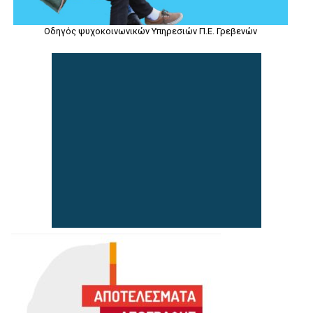
Οδηγός ψυχοκοινωνικών Υπηρεσιών Π.Ε. Γρεβενών