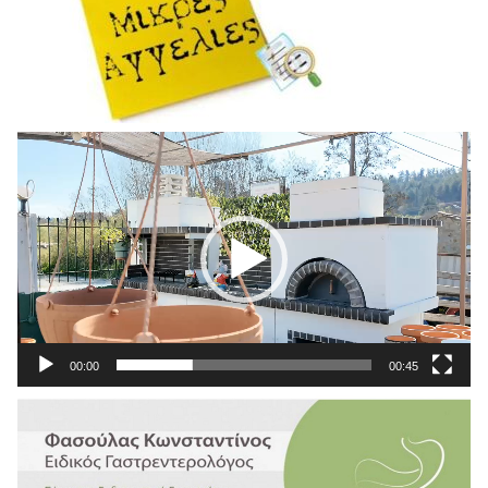
Πρόγραμμα
Αναπαραγωγής
Βίντεο
00:00
00:45