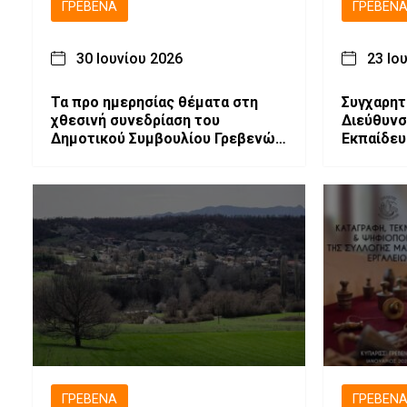
ΓΡΕΒΕΝΆ
ΓΡΕΒΕΝ
30 Ιουνίου 2026
23 Ιο
Τα προ ημερησίας θέματα στη
Συγχαρητ
χθεσινή συνεδρίαση του
Διεύθυνσ
Δημοτικού Συμβουλίου Γρεβενών
Εκπαίδευ
(video)
τους επι
των Παν
2026
ΓΡΕΒΕΝΆ
ΓΡΕΒΕΝ