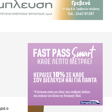
ερα ο