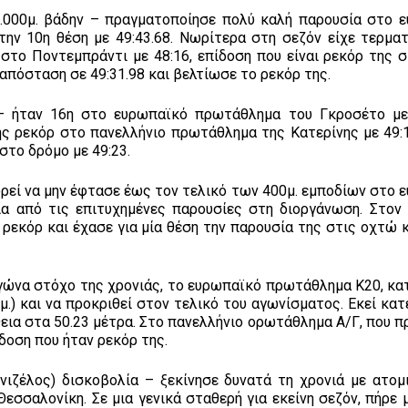
.000μ. βάδην – πραγματοποίησε πολύ καλή παρουσία στο 
ην 10η θέση με 49:43.68. Νωρίτερα στη σεζόν είχε τερματ
το Ποντεμπράντι με 48:16, επίδοση που είναι ρεκόρ της σ
απόσταση σε 49:31.98 και βελτίωσε το ρεκόρ της.
 – ήταν 16η στο ευρωπαϊκό πρωτάθλημα του Γκροσέτο με 
ς ρεκόρ στο πανελλήνιο πρωτάθλημα της Κατερίνης με 49:1
 στο δρόμο με 49:23.
πορεί να μην έφτασε έως τον τελικό των 400μ. εμποδίων στο
 από τις επιτυχημένες παρουσίες στη διοργάνωση. Στον 
 ρεκόρ και έχασε για μία θέση την παρουσία της στις οχτώ 
γώνα στόχο της χρονιάς, το ευρωπαϊκό πρωτάθλημα Κ20, κα
μ.) και να προκριθεί στον τελικό του αγωνίσματος. Εκεί κα
εια στα 50.23 μέτρα. Στο πανελλήνιο ορωτάθλημα Α/Γ, που π
ίδοση που ήταν ρεκόρ της.
νιζέλος) δισκοβολία – ξεκίνησε δυνατά τη χρονιά με ατομ
Θεσσαλονίκη. Σε μια γενικά σταθερή για εκείνη σεζόν, πήρε