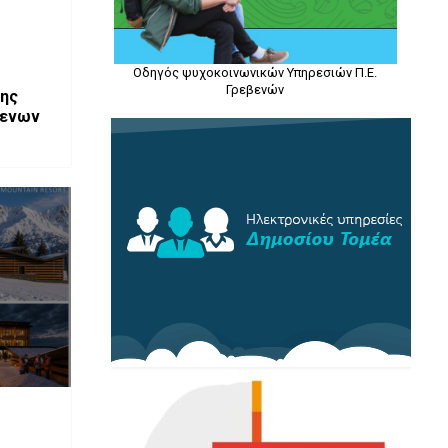
Οδηγός ψυχοκοινωνικών Υπηρεσιών Π.Ε.
Γρεβενών
της
βενων
ενών