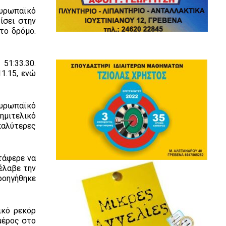
ευρωπαϊκό
ίσει στην
το δρόμο.
51:33.30.
1.15, ενώ
 ευρωπαϊκό
ημιτελικό
καλύτερες
τάφερε να
τέλαβε την
ροηγήθηκε
ικό ρεκόρ
 μέρος στο