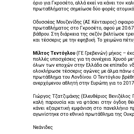
όριο για Γκροσέτο, αλλά εκεί να κάνει τον κ
πρωταθλήματος σημείωσε δύο φορές ατομικό ρ
Οδυσσέας Μουζενίδης (ΑΣ Κένταυρος) σφαιρο
πρωταθλήματος στο Γκροσέτο, αφού με 20.67μ
βάθρου. Στη διάρκεια της σεζόν βελτίωσε τρε
και τέσσερις με την εφηβική. Το χειμώνα πέτ
Μίλτος Τεντόγλου
(ΓΕ Γρεβενών) μήκος – έκα
πολλές υποσχέσεις για τη συνέχεια. Χρυσό μ
όλων των εποχών στην Ελλάδα σε επίπεδο .νδ
ολοκλήρωσε τέσσερις αγώνες με άλμα πάνω α
πρωτάθλημα του Λονδίνου. Ο Τεντόγλου βρέθη
ανερχόμενου αθλητή στην Ευρώπη για το 2017
Γιώργος Τζατζιμάκης (Ελευθέριος Βενιζέλος 
καλή παρουσία και να φτάσει στην όγδοη θ
κάνει εξαιρετική εμφάνιση στο πανελλήνιο π
αγωνίστηκε στο εθνικό πρωτάθλημα της Ουκραν
Νεάνιδες