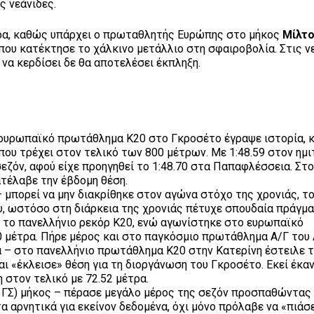
ς νεάνιδες.
αρα, καθώς υπάρχει ο πρωταθλητής Ευρώπης στο μήκος
Μίλτ
ου κατέκτησε το χάλκινο μετάλλιο στη σφαιροβολία. Στις ν
 να κερδίσει δε θα αποτελέσει έκπληξη.
 ρυρωπαϊκό πρωτάθλημα Κ20 στο Γκροσέτο έγραψε ιστορία,
ου τρέχει στον τελικό των 800 μέτρων. Με 1:48.59 στον ημι
εζόν, αφού είχε προηγηθεί το 1:48.70 στα Παπαφλέσσεια. Στο
τέλαβε την έβδομη θέση.
 μπορεί να μην διακρίθηκε στον αγώνα στόχο της χρονιάς, τ
, ωστόσο στη διάρκεια της χρονιάς πέτυχε σπουδαία πράγμα
σε το πανελλήνιο ρεκόρ Κ20, ενώ αγωνίστηκε στο ευρωπαϊκό
0 μέτρα. Πήρε μέρος και στο παγκόσμιο πρωτάθλημα Α/Γ του 
 – στο πανελλήνιο πρωτάθλημα Κ20 στην Κατερίνη έστειλε 
αι «έκλεισε» θέση για τη διοργάνωση του Γκροσέτο. Εκεί έκα
 στον τελικό με 72.52 μέτρα.
ΓΣ) μήκος – πέρασε μεγάλο μέρος της σεζόν προσπαθώντας
 αρνητικά για εκείνον δεδομένα, όχι μόνο πρόλαβε να «πιάσε