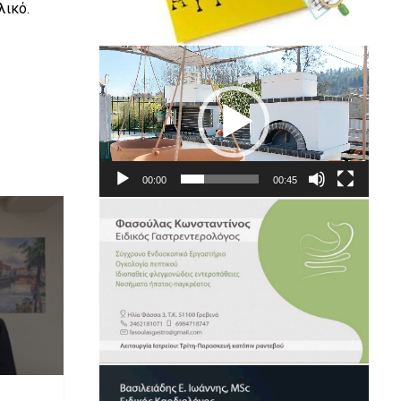
λικό.
Πρόγραμμα
Αναπαραγωγής
Βίντεο
00:00
00:45