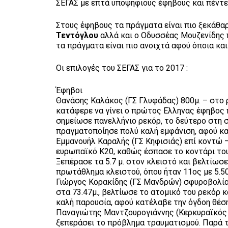
ΣΕΓΑΣ με επτά υποψήφιους έφηβους και πέντε
Στους έφηβους τα πράγματα είναι πιο ξεκάθ
Τεντόγλου
αλλά και ο Οδυσσέας Μουζενίδης π
τα πράγματα είναι πιο ανοιχτά αφού όποια και
Οι επιλογές του ΣΕΓΑΣ για το 2017 :
Έφηβοι
Θανάσης Καλάκος (ΓΣ Γλυφάδας) 800μ. – στο
κατάφερε να γίνει ο πρώτος Ελληνας έφηβος π
σημείωσε πανελλήνιο ρεκόρ, το δεύτερο στη σ
πραγματοποίησε πολύ καλή εμφάνιση, αφού κα
Εμμανουήλ Καραλής (ΓΣ Κηφισιάς) επί κοντώ –
ευρωπαϊκό Κ20, καθώς έσπασε το κοντάρι του
Ξεπέρασε τα 5.7 μ. στον κλειστό και βελτίω
πρωτάθλημα κλειστού, όπου ήταν 11ος με 5.5
Γιώργος Κορακίδης (ΓΣ Μανδρών) σφυροβολία
στα 73.47μ., βελτίωσε το ατομικό του ρεκόρ κ
καλή παρουσία, αφού κατέλαβε την όγδοη θέση
Παναγιώτης Μαντζουρογιάννης (Κερκυραϊκός 
ξεπεράσει το πρόβλημα τραυματισμού. Παρά τα