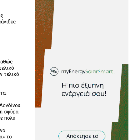
ος
εάνιδες
 καθώς
τελικό
ν τελικό
ο
τα.
Λονδίνου.
τη σφύρα
νε πολύ
 να
ι» το