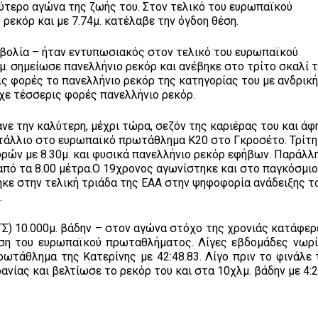
αλύτερο αγώνα της ζωής του. Στον τελικό του ευρωπαϊκού
εκόρ και με 7.74μ. κατέλαβε την όγδοη θέση.
βολία – ήταν εντυπωσιακός στον τελικό του ευρωπαϊκού
. σημείωσε πανελλήνιο ρεκόρ και ανέβηκε στο τρίτο σκαλί 
ις φορές το πανελλήνιο ρεκόρ της κατηγορίας του με ανδρικ
υχε τέσσερις φορές πανελλήνιο ρεκόρ.
νε την καλύτερη, μέχρι τώρα, σεζόν της καριέρας του και άφ
ετάλλιο στο ευρωπαϊκό πρωτάθλημα Κ20 στο Γκροσέτο. Τρίτη
ρών με 8.30μ. και φυσικά πανελλήνιο ρεκόρ εφήβων. Παράλλ
πό τα 8.00 μέτρα.Ο 19χρονος αγωνίστηκε και στο παγκόσμι
κε στην τελική τριάδα της ΕΑΑ στην ψηφοφορία ανάδειξης τ
.
ΓΣ) 10.000μ. βάδην – στον αγώνα στόχο της χρονιάς κατάφερ
έση του ευρωπαϊκού πρωταθλήματος. Λίγες εβδομάδες νωρί
ρωτάθλημα της Κατερίνης με 42:48.83. Λίγο πριν το φινάλε 
ίας και βελτίωσε το ρεκόρ του και στα 10χλμ. βάδην με 4:2