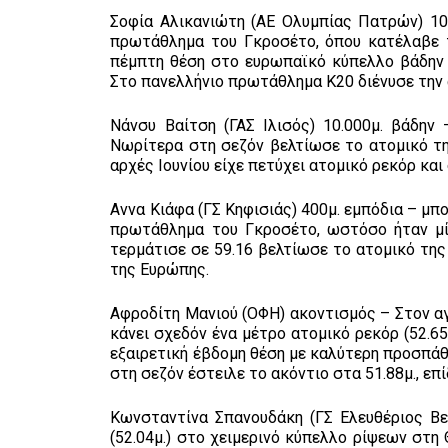
Σοφία Αλικανιώτη (ΑΕ Ολυμπίας Πατρών) 10
πρωτάθλημα του Γκροσέτο, όπου κατέλαβε τ
πέμπτη θέση στο ευρωπαϊκό κύπελλο βάδην σ
Στο πανελλήνιο πρωτάθλημα Κ20 διένυσε την 
Νάνσυ Βαίτση (ΓΑΣ Ιλισός) 10.000μ. βάδην
Νωρίτερα στη σεζόν βελτίωσε το ατομικό τη
αρχές Ιουνίου είχε πετύχει ατομικό ρεκόρ και
Αννα Κιάφα (ΓΣ Κηφισιάς) 400μ. εμπόδια – μ
πρωτάθλημα του Γκροσέτο, ωστόσο ήταν μία
τερμάτισε σε 59.16 βελτίωσε το ατομικό της
της Ευρώπης.
Αφροδίτη Μανιού (ΟΦΗ) ακοντισμός – Στον α
κάνει σχεδόν ένα μέτρο ατομικό ρεκόρ (52.65
εξαιρετική έβδομη θέση με καλύτερη προσπάθ
στη σεζόν έστειλε το ακόντιο στα 51.88μ., επ
Κωνσταντίνα Σπανουδάκη (ΓΣ Ελευθέριος Βε
(52.04μ.) στο χειμερινό κύπελλο ρίψεων στη 