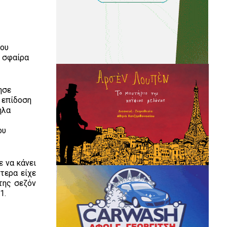
του
ή σφαίρα
ησε
 επίδοση
ηλα
ο
ου
ε να κάνει
τερα είχε
της σεζόν
1.