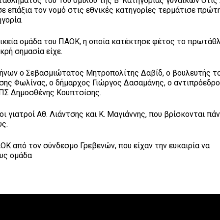
ταθλήματος του 1ου ομίλου της Β’ Κατηγορίας γυναικών στις
ε επάξια τον νομό στις εθνικές κατηγορίες τερμάτισε πρώτη
ηγορία.
ναικεία ομάδα του ΠΑΟΚ, η οποία κατέκτησε φέτος το πρωτάθ
κρή σημασία είχε.
ρήνων ο Σεβασμιώτατος Μητροπολίτης Δαβίδ, ο βουλευτής τ
άσης Φωλίνας, ο δήμαρχος Γιώργος Δασαμάνης, ο αντιπρόεδρο
ΕΠΣ Δημοσθένης Κουπτσίσης.
ι γιατροί Αθ. Λιάντσης και Κ. Μαγιάννης, που βρίσκονται πά
υς.
ΟΚ από τον σύνδεσμο Γρεβενών, που είχαν την ευκαιρία να
ους ομάδα