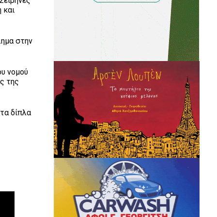
 Σειρήνες
 και
λημα στην
ου νομού
ς της
ντα δίπλα