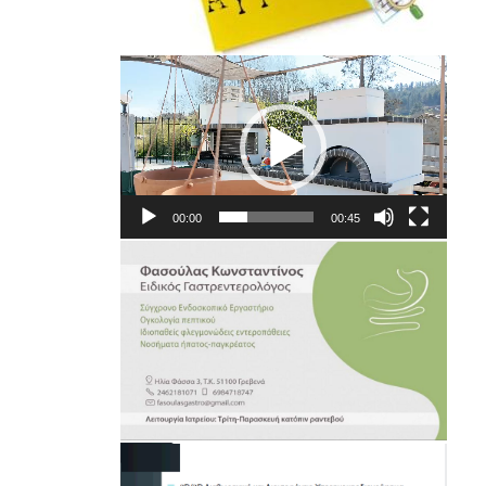
Πρόγραμμα
Αναπαραγωγής
Βίντεο
00:00
00:45