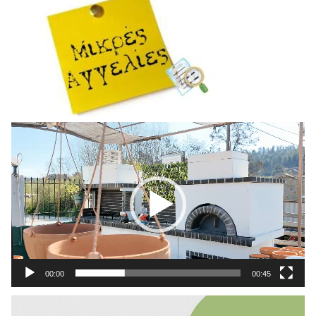
Πρόγραμμα
Αναπαραγωγής
Βίντεο
00:00
00:45