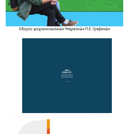
Οδηγός ψυχοκοινωνικών Υπηρεσιών Π.Ε. Γρεβενών