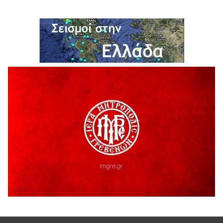
ΔΙΑΚΟΠΗ ΗΛΕΚΤΡΙΚΟΥ ΡΕΥΜΑΤΟΣ
6 Αυγούστου 2026
Ολοκληρώνεται η ασφαλτόστρωση της οδού Περιβόλι –
Αβδέλλα
6 Αυγούστου 2026
H παραδοχή λαθών είναι (και) δύναμη
5 Αυγούστου 2026
Ο ΑΝΔΡΕΑΣ ΑΣΛΑΝΙΔΗΣ ΣΥΝΕΧΙΖΕΙ ΣΤΟΝ ΠΡΩΤΕΑ
ΓΡΕΒΕΝΩΝ
5 Αυγούστου 2026
Ευχαριστήριο Εκπολιτιστικού Συλλόγου Ταξιάρχη προς κ.
Παρασχάκη Αθανάσιο
5 Αυγούστου 2026
Διακοπή υδροδότησης του Α΄ κλάδου ύδρευσης
5 Αυγούστου 2026
Η Marseaux στα Γρεβενά για μια μοναδική συναυλία