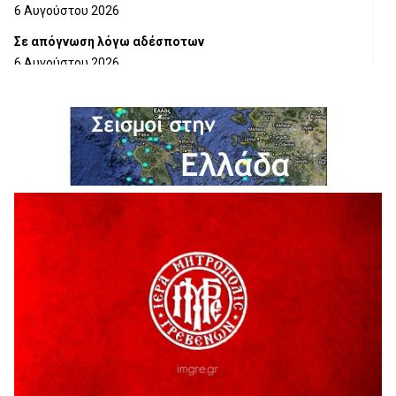
6 Αυγούστου 2026
Σε απόγνωση λόγω αδέσποτων
6 Αυγούστου 2026
ΔΙΑΚΟΠΗ ΗΛΕΚΤΡΙΚΟΥ ΡΕΥΜΑΤΟΣ
6 Αυγούστου 2026
Ολοκληρώνεται η ασφαλτόστρωση της οδού Περιβόλι –
Αβδέλλα
6 Αυγούστου 2026
H παραδοχή λαθών είναι (και) δύναμη
5 Αυγούστου 2026
Ο ΑΝΔΡΕΑΣ ΑΣΛΑΝΙΔΗΣ ΣΥΝΕΧΙΖΕΙ ΣΤΟΝ ΠΡΩΤΕΑ
ΓΡΕΒΕΝΩΝ
5 Αυγούστου 2026
Ευχαριστήριο Εκπολιτιστικού Συλλόγου Ταξιάρχη προς κ.
Παρασχάκη Αθανάσιο
5 Αυγούστου 2026