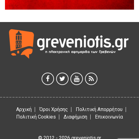
Διακοπή υδροδότησης του Α΄ κλάδου ύδρευσης
5 Αυγούστου 2026
Η Marseaux στα Γρεβενά για μια μοναδική συναυλία
5 Αυγούστου 2026
Θερινό Σινεμά στο πλαίσιο του «Πολιτιστικού
Καλοκαιριού 2026» με την βραβευμένη ταινία «Μικρές
Ανάσες».
5 Αυγούστου 2026
Γρεβενά: Συνελήφθη 18χρονος αλλοδαπός, για κλοπή
εξοπλισμού γυμναστηρίου
5 Αυγούστου 2026
Αρχική
Όροι Χρήσης
Πολιτική Απορρήτου
Πολιτική Cookies
Διαφήμιση
Επικοινωνία
© 2012 - 2026 greveniotis.gr