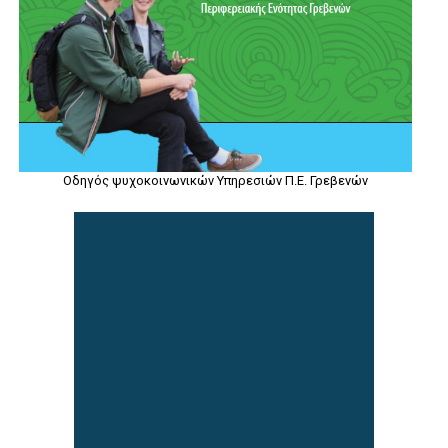
Οδηγός ψυχοκοινωνικών Υπηρεσιών Π.Ε. Γρεβενών