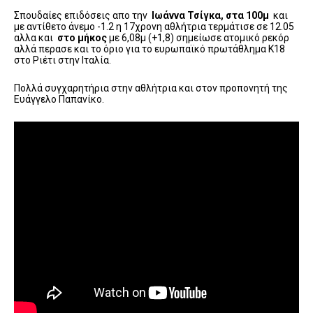
Σπουδαίες επιδόσεις απο την
Ιωάννα Τσίγκα, στα 100μ
και
με αντίθετο άνεμο -1.2 η 17χρονη αθλήτρια τερμάτισε σε 12.05
αλλα και
στο μήκος
με 6,08μ (+1,8) σημείωσε ατομικό ρεκόρ
αλλά περασε και το όριο για το ευρωπαϊκό πρωτάθλημα Κ18
στο Ριέτι στην Ιταλία.
Πολλά συγχαρητήρια στην αθλήτρια και στον προπονητή της
Ευάγγελο Παπανίκο.