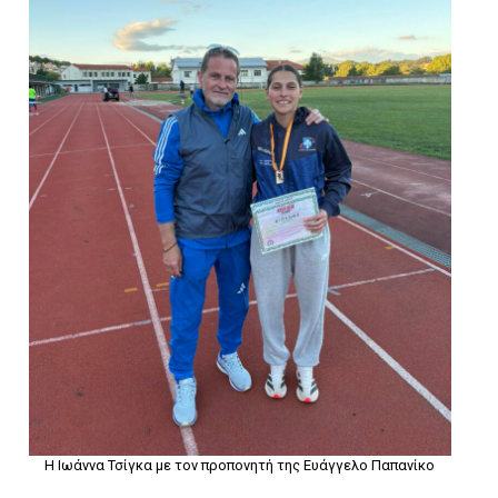
Η Ιωάννα Τσίγκα με τον προπονητή της Ευάγγελο Παπανίκο