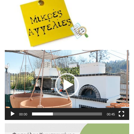
Πρόγραμμα
Αναπαραγωγής
Βίντεο
00:00
00:45