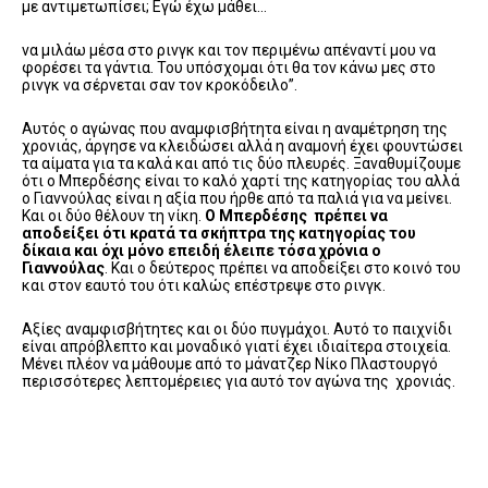
με αντιμετωπίσει; Εγώ έχω μάθει…
να μιλάω μέσα στο ρινγκ και τον περιμένω απέναντί μου να
φορέσει τα γάντια. Του υπόσχομαι ότι θα τον κάνω μες στο
ρινγκ να σέρνεται σαν τον κροκόδειλο”.
Αυτός ο αγώνας που αναμφισβήτητα είναι η αναμέτρηση της
χρονιάς, άργησε να κλειδώσει αλλά η αναμονή έχει φουντώσει
τα αίματα για τα καλά και από τις δύο πλευρές. Ξαναθυμίζουμε
ότι ο Μπερδέσης είναι το καλό χαρτί της κατηγορίας του αλλά
ο Γιαννούλας είναι η αξία που ήρθε από τα παλιά για να μείνει.
Και οι δύο θέλουν τη νίκη.
Ο Μπερδέσης πρέπει να
αποδείξει ότι κρατά τα σκήπτρα της κατηγορίας του
δίκαια και όχι μόνο επειδή έλειπε τόσα χρόνια ο
Γιαννούλας
. Kαι ο δεύτερος πρέπει να αποδείξει στο κοινό του
και στον εαυτό του ότι καλώς επέστρεψε στο ρινγκ.
Αξίες αναμφισβήτητες και οι δύο πυγμάχοι. Αυτό το παιχνίδι
είναι απρόβλεπτο και μοναδικό γιατί έχει ιδιαίτερα στοιχεία.
Μένει πλέον να μάθουμε από το μάνατζερ Νίκο Πλαστουργό
περισσότερες λεπτομέρειες για αυτό τoν αγώνα της χρονιάς.