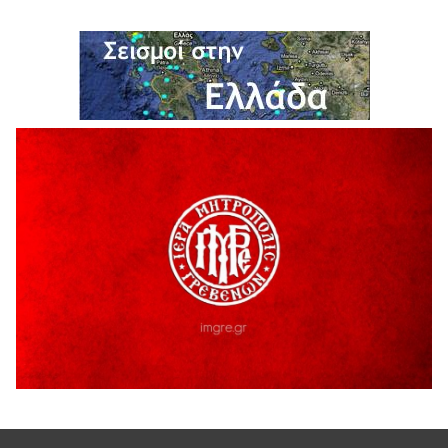
5 Αυγούστου 2026
Η Marseaux στα Γρεβενά για μια μοναδική συναυλία
5 Αυγούστου 2026
Θερινό Σινεμά στο πλαίσιο του «Πολιτιστικού
Καλοκαιριού 2026» με την βραβευμένη ταινία «Μικρές
Ανάσες».
5 Αυγούστου 2026
Γρεβενά: Συνελήφθη 18χρονος αλλοδαπός, για κλοπή
εξοπλισμού γυμναστηρίου
5 Αυγούστου 2026
ΑΗ ΛΑΟΣ | 5 Αυγούστου | Υπαίθριο Θέατρο “Καστράκι”,
Γρεβενά
5 Αυγούστου 2026
41η Γιορτή Κρασιού στο Τρίκωμο – «Γιορτή Παράδοσης»
5 Αυγούστου 2026
ΜΟΡΙΟΔΟΤΟΥΜΕΝΑ ΣΕΜΙΝΑΡΙΑ ΑΠΟ ΤΟ ΠΑΝΕΠΙΣΤΗΜΙΟ
ΠΕΙΡΑΙΑ
5 Αυγούστου 2026