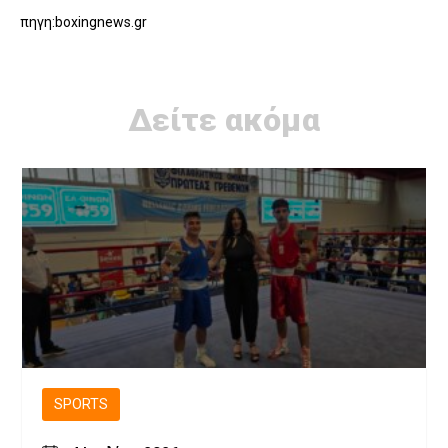
πηγη:boxingnews.gr
Δείτε ακόμα
SPORTS