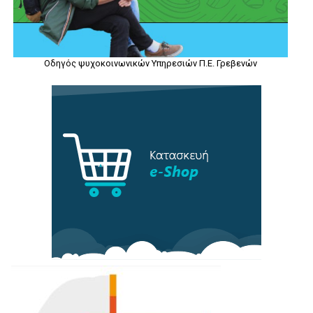
Οδηγός ψυχοκοινωνικών Υπηρεσιών Π.Ε. Γρεβενών