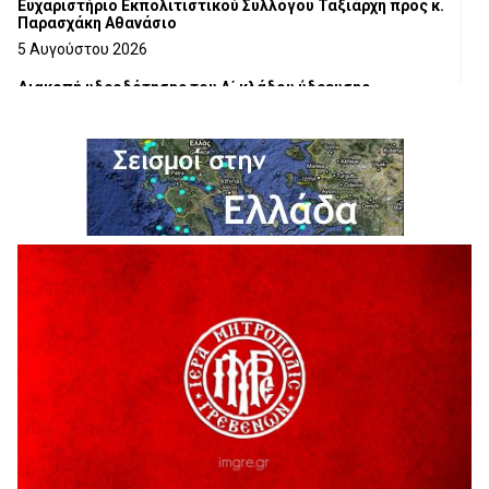
Ευχαριστήριο Εκπολιτιστικού Συλλόγου Ταξιάρχη προς κ.
Παρασχάκη Αθανάσιο
5 Αυγούστου 2026
Διακοπή υδροδότησης του Α΄ κλάδου ύδρευσης
5 Αυγούστου 2026
Η Marseaux στα Γρεβενά για μια μοναδική συναυλία
5 Αυγούστου 2026
Θερινό Σινεμά στο πλαίσιο του «Πολιτιστικού
Καλοκαιριού 2026» με την βραβευμένη ταινία «Μικρές
Ανάσες».
5 Αυγούστου 2026
Γρεβενά: Συνελήφθη 18χρονος αλλοδαπός, για κλοπή
εξοπλισμού γυμναστηρίου
5 Αυγούστου 2026
ΑΗ ΛΑΟΣ | 5 Αυγούστου | Υπαίθριο Θέατρο “Καστράκι”,
Γρεβενά
5 Αυγούστου 2026
41η Γιορτή Κρασιού στο Τρίκωμο – «Γιορτή Παράδοσης»