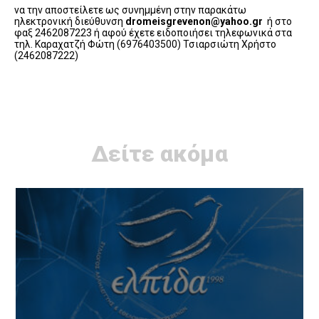
να την αποστείλετε ως συνημμένη στην παρακάτω
ηλεκτρονική διεύθυνση
dromeisgrevenon@yahoo.gr
ή στο
φαξ 2462087223 ή αφού έχετε ειδοποιήσει τηλεφωνικά στα
τηλ. Καραχατζή Φώτη (6976403500) Τσιαρσιώτη Χρήστο
(2462087222)
Δείτε ακόμα