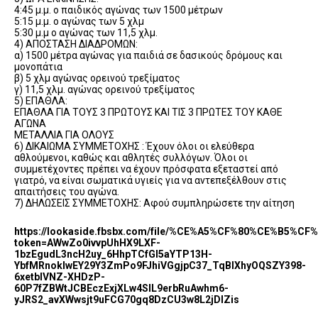
4:45 μ.μ. ο παιδικός αγώνας των 1500 μέτρων
5:15 μ.μ. ο αγώνας των 5 χλμ
5:30 μ.μ ο αγώνας των 11,5 χλμ.
4) ΑΠΟΣΤΑΣΗ ΔΙΑΔΡΟΜΩΝ:
α) 1500 μέτρα αγώνας για παιδιά σε δασικούς δρόμους και
μονοπάτια
β) 5 χλμ αγώνας ορεινού τρεξίματος
γ) 11,5 χλμ. αγώνας ορεινού τρεξίματος
5) ΕΠΑΘΛΑ:
ΕΠΑΘΛΑ ΓΙΑ ΤΟΥΣ 3 ΠΡΩΤΟΥΣ ΚΑΙ ΤΙΣ 3 ΠΡΩΤΕΣ ΤΟΥ ΚΑΘΕ
ΑΓΩΝΑ
ΜΕΤΑΛΛΙΑ ΓΙΑ ΟΛΟΥΣ
6) ΔΙΚΑΙΩΜΑ ΣΥΜΜΕΤΟΧΗΣ : Έχουν όλοι οι ελεύθερα
αθλούμενοι, καθώς και αθλητές συλλόγων. Όλοι οι
συμμετέχοντες πρέπει να έχουν πρόσφατα εξεταστεί από
γιατρό, να είναι σωματικά υγιείς για να αντεπεξέλθουν στις
απαιτήσεις του αγώνα.
7) ΔΗΛΩΣΕΙΣ ΣΥΜΜΕΤΟΧΗΣ: Αφού συμπληρώσετε την αίτηση
https://lookaside.fbsbx.com/file/%CE%A5%CF%80%CE
token=AWwZo0ivvpUhHX9LXF-
1bzEgudL3ncH2uy_6HhpTCfGI5aYTP13H-
YbfMRnokIwEY29Y3ZmPo9FJhiVGgjpC37_TqBIXhyOQSZY398-
6xetblVNZ-XHDzP-
60P7fZBWtJCBEczExjXLw4SIL9erbRuAwhm6-
yJRS2_avXWwsjt9uFCG70gq8DzCU3w8L2jDlZis