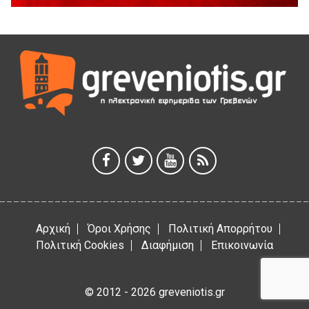
5 Αυγούστου 2026
Διακοπή υδροδότησης του Α΄ κλάδου ύδρευσης
5 Αυγούστου 2026
Η Marseaux στα Γρεβενά για μια μοναδική συναυλία
5 Αυγούστου 2026
Θερινό Σινεμά στο πλαίσιο του «Πολιτιστικού
Καλοκαιριού 2026» με την βραβευμένη ταινία «Μικρές
Ανάσες».
5 Αυγούστου 2026
Αρχική
Όροι Χρήσης
Πολιτική Απορρήτου
Πολιτική Cookies
Διαφήμιση
Επικοινωνία
© 2012 - 2026 greveniotis.gr