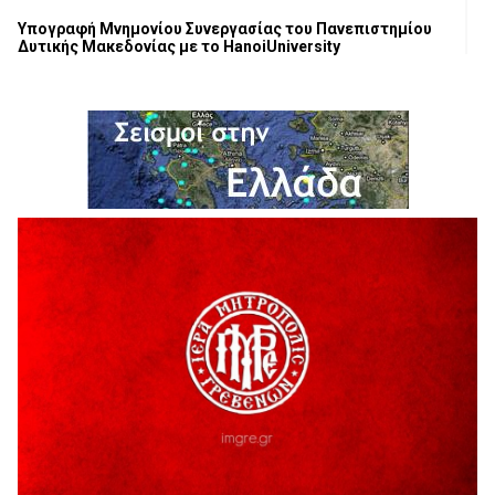
Υπογραφή Μνημονίου Συνεργασίας του Πανεπιστημίου
Δυτικής Μακεδονίας με το HanoiUniversity
6 Αυγούστου 2026
Σε απόγνωση λόγω αδέσποτων
6 Αυγούστου 2026
ΔΙΑΚΟΠΗ ΗΛΕΚΤΡΙΚΟΥ ΡΕΥΜΑΤΟΣ
6 Αυγούστου 2026
Ολοκληρώνεται η ασφαλτόστρωση της οδού Περιβόλι –
Αβδέλλα
6 Αυγούστου 2026
H παραδοχή λαθών είναι (και) δύναμη
5 Αυγούστου 2026
Ο ΑΝΔΡΕΑΣ ΑΣΛΑΝΙΔΗΣ ΣΥΝΕΧΙΖΕΙ ΣΤΟΝ ΠΡΩΤΕΑ
ΓΡΕΒΕΝΩΝ
5 Αυγούστου 2026
Ευχαριστήριο Εκπολιτιστικού Συλλόγου Ταξιάρχη προς κ.
Παρασχάκη Αθανάσιο