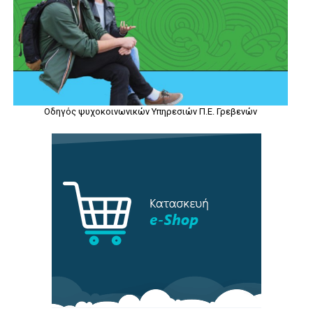
Οδηγός ψυχοκοινωνικών Υπηρεσιών Π.Ε. Γρεβενών