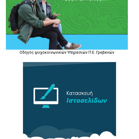
Οδηγός ψυχοκοινωνικών Υπηρεσιών Π.Ε. Γρεβενών