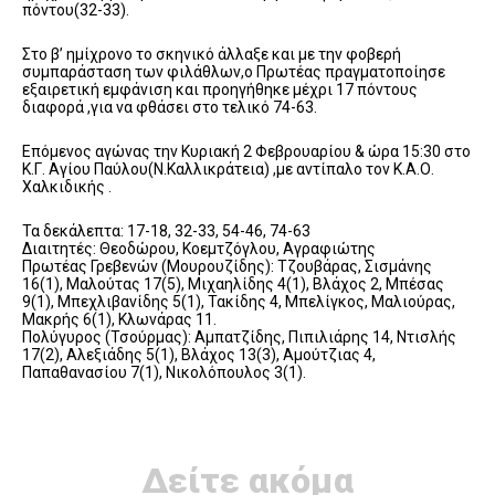
πόντου(32-33).
Στο β’ ημίχρονο το σκηνικό άλλαξε και με την φοβερή
συμπαράσταση των φιλάθλων,ο Πρωτέας πραγματοποίησε
εξαιρετική εμφάνιση και προηγήθηκε μέχρι 17 πόντους
διαφορά ,για να φθάσει στο τελικό 74-63.
Επόμενος αγώνας την Κυριακή 2 Φεβρουαρίου & ώρα 15:30 στο
Κ.Γ. Αγίου Παύλου(Ν.Καλλικράτεια) ,με αντίπαλο τον Κ.Α.Ο.
Χαλκιδικής .
Τα δεκάλεπτα: 17-18, 32-33, 54-46, 74-63
Διαιτητές: Θεοδώρου, Κοεμτζόγλου, Αγραφιώτης
Πρωτέας Γρεβενών (Μουρουζίδης): Τζουβάρας, Σισμάνης
16(1), Μαλούτας 17(5), Μιχαηλίδης 4(1), Βλάχος 2, Μπέσας
9(1), Μπεχλιβανίδης 5(1), Τακίδης 4, Μπελίγκος, Μαλιούρας,
Μακρής 6(1), Κλωνάρας 11.
Πολύγυρος (Τσούρμας): Αμπατζίδης, Πιπιλιάρης 14, Ντισλής
17(2), Αλεξιάδης 5(1), Βλάχος 13(3), Αμούτζιας 4,
Παπαθανασίου 7(1), Νικολόπουλος 3(1).
Δείτε ακόμα