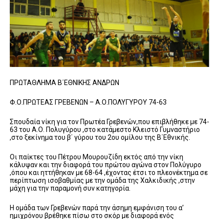
ΠΡΩΤΑΘΛΗΜΑ Β΄ΕΘΝΙΚΗΣ ΑΝΔΡΩΝ
Φ.Ο.ΠΡΩΤΕΑΣ ΓΡΕΒΕΝΩΝ – Α.Ο.ΠΟΛΥΓΥΡΟΥ 74-63
Σπουδαία νίκη για τον Πρωτέα Γρεβενών,που επιβλήθηκε με 74-
63 του Α.Ο. Πολυγύρου ,στο κατάμεστο Κλειστό Γυμναστήριο
,στο ξεκίνημα του β΄ γύρου του 2ου ομίλου της Β΄Εθνικής.
Οι παίκτες του Πέτρου Μουρουζίδη εκτός από την νίκη
κάλυψαν και την διαφορά του πρώτου αγώνα στον Πολύγυρο
,όπου και ηττήθηκαν με 68-64 ,έχοντας έτσι το πλεονέκτημα σε
περίπτωση ισοβαθμίας με την ομάδα της Χαλκιδικής ,στην
μάχη για την παραμονή συν κατηγορία.
Η ομάδα των Γρεβενών παρά την άσημη εμφάνιση του α’
ημιχρόνου βρέθηκε πίσω στο σκόρ με διαφορά ενός