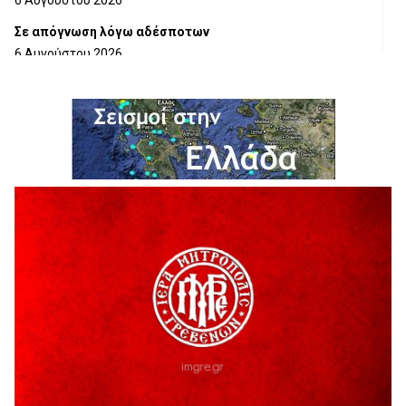
Σε απόγνωση λόγω αδέσποτων
6 Αυγούστου 2026
ΔΙΑΚΟΠΗ ΗΛΕΚΤΡΙΚΟΥ ΡΕΥΜΑΤΟΣ
6 Αυγούστου 2026
Ολοκληρώνεται η ασφαλτόστρωση της οδού Περιβόλι –
Αβδέλλα
6 Αυγούστου 2026
H παραδοχή λαθών είναι (και) δύναμη
5 Αυγούστου 2026
Ο ΑΝΔΡΕΑΣ ΑΣΛΑΝΙΔΗΣ ΣΥΝΕΧΙΖΕΙ ΣΤΟΝ ΠΡΩΤΕΑ
ΓΡΕΒΕΝΩΝ
5 Αυγούστου 2026
Ευχαριστήριο Εκπολιτιστικού Συλλόγου Ταξιάρχη προς κ.
Παρασχάκη Αθανάσιο
5 Αυγούστου 2026
Διακοπή υδροδότησης του Α΄ κλάδου ύδρευσης