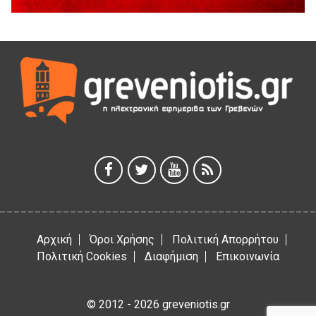
5 Αυγούστου 2026
Η Marseaux στα Γρεβενά για μια μοναδική συναυλία
5 Αυγούστου 2026
Θερινό Σινεμά στο πλαίσιο του «Πολιτιστικού
Καλοκαιριού 2026» με την βραβευμένη ταινία «Μικρές
Ανάσες».
5 Αυγούστου 2026
Γρεβενά: Συνελήφθη 18χρονος αλλοδαπός, για κλοπή
εξοπλισμού γυμναστηρίου
5 Αυγούστου 2026
Αρχική
Όροι Χρήσης
Πολιτική Απορρήτου
Πολιτική Cookies
Διαφήμιση
Επικοινωνία
© 2012 - 2026 greveniotis.gr