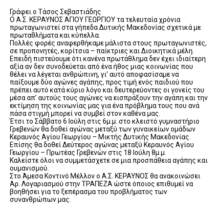
Γράφει ο Τάσος Σεβαστιάδης
Ο Α.Σ. ΚΕΡΑΥΝΟΣ ΑΓΙΟΥ ΓΕΩΡΓΙΟΥ τα τελευταία χρόνια
πρωταγωνιστεί στα γήπεδα Δυτικής Μακεδονίας σχετικά με
πρωταθλήματα και κύπελλα.
Πολλές φορές αναφερθήκαμε μάλιστα στους πρωταγωνιστές,
σε προπονητές, κορίτσια – παίκτριες και Διοικητικά μέλη.
Επειδή πιστεύουμε ότι κανένα πρωτάθλημα δεν έχει ιδιαίτερη
αξία αν δεν συνοδεύεται από ένα ήθος μιας κοινωνίας που
θέλει να λέγεται ανθρώπινη, γι’ αυτό αποφασίσαμε να
παίξουμε δύο αγώνες αγάπης, προς τιμή ενός παιδιού που
πρέπει αυτό κατά κύριο λόγο και δευτερεύοντες οι γονείς του
μέσα απ’ αυτούς τους αγώνες να εισπράξουν την αγάπη και την
εκτίμηση της κοινωνίας μας για ένα πρόβλημα τους που ανά
πάσα στιγμή μπορεί να συμβεί στον καθένα μας.
Έτσι το Σάββατο 6 Ιούλη στις 6μ.μ. στο κλειστό γυμναστήριο
Γρεβενών θα δοθεί αγώνας μεταξύ των γυναικείων ομάδων
Κεραυνός Αγίου Γεωργίου – Μικτής Δυτικής Μακεδονίας.
Επίσης θα δοθεί Δεύτερος αγώνας μεταξύ Κεραυνός Αγίου
Γεωργίου – Πρωτέας Γρεβενών στις 18 Ιούλη 8μ.μ.
Καλείστε όλοι να συμμετάσχετε σε μια προσπάθεια αγάπης και
ουμανισμού.
Στο Άμεσα Κοντινό Μέλλον ο Α.Σ. ΚΕΡΑΥΝΟΣ θα ανακοινώσει
Αρ. Λογαριασμού στην ΤΡΑΠΕΖΑ ώστε όποιος επιθυμεί να
βοηθήσει για το ξεπέρασμα του προβλήματος των
συνανθρώπων μας.