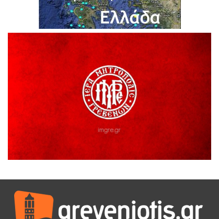
5 Αυγούστου 2026
Θερινό Σινεμά στο πλαίσιο του «Πολιτιστικού
Καλοκαιριού 2026» με την βραβευμένη ταινία «Μικρές
Ανάσες».
5 Αυγούστου 2026
Γρεβενά: Συνελήφθη 18χρονος αλλοδαπός, για κλοπή
εξοπλισμού γυμναστηρίου
5 Αυγούστου 2026
ΑΗ ΛΑΟΣ | 5 Αυγούστου | Υπαίθριο Θέατρο “Καστράκι”,
Γρεβενά
5 Αυγούστου 2026
41η Γιορτή Κρασιού στο Τρίκωμο – «Γιορτή Παράδοσης»
5 Αυγούστου 2026
ΜΟΡΙΟΔΟΤΟΥΜΕΝΑ ΣΕΜΙΝΑΡΙΑ ΑΠΟ ΤΟ ΠΑΝΕΠΙΣΤΗΜΙΟ
ΠΕΙΡΑΙΑ
5 Αυγούστου 2026
ΕΥΧΑΡΙΣΤΙΕΣ Φυσιολατρικού Συλλόγου Γρεβενών
4 Αυγούστου 2026