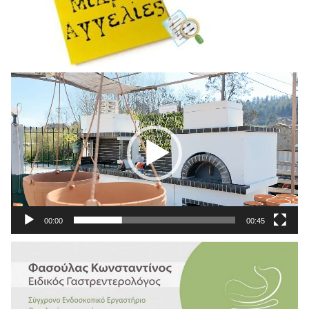
Πρόγραμμα
Αναπαραγωγής
Βίντεο
00:00
00:45