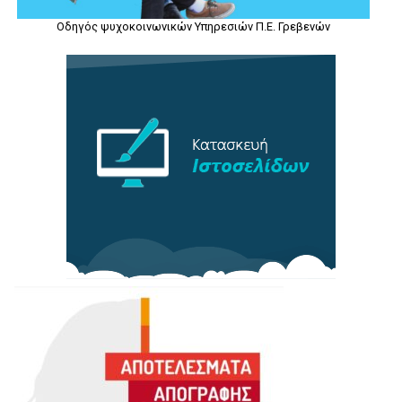
Οδηγός ψυχοκοινωνικών Υπηρεσιών Π.Ε. Γρεβενών