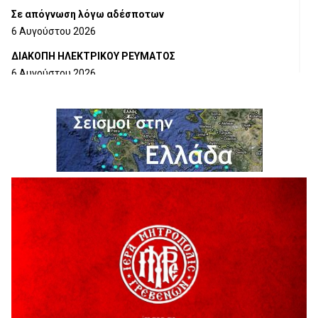
Σε απόγνωση λόγω αδέσποτων
6 Αυγούστου 2026
ΔΙΑΚΟΠΗ ΗΛΕΚΤΡΙΚΟΥ ΡΕΥΜΑΤΟΣ
6 Αυγούστου 2026
Ολοκληρώνεται η ασφαλτόστρωση της οδού Περιβόλι –
Αβδέλλα
6 Αυγούστου 2026
H παραδοχή λαθών είναι (και) δύναμη
5 Αυγούστου 2026
Ο ΑΝΔΡΕΑΣ ΑΣΛΑΝΙΔΗΣ ΣΥΝΕΧΙΖΕΙ ΣΤΟΝ ΠΡΩΤΕΑ
ΓΡΕΒΕΝΩΝ
5 Αυγούστου 2026
Ευχαριστήριο Εκπολιτιστικού Συλλόγου Ταξιάρχη προς κ.
Παρασχάκη Αθανάσιο
5 Αυγούστου 2026
Διακοπή υδροδότησης του Α΄ κλάδου ύδρευσης
5 Αυγούστου 2026