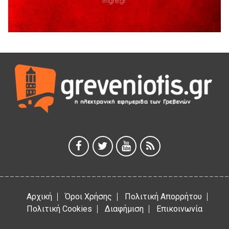
Η Marseaux στα Γρεβενά για μια μοναδική συναυλία
5 Αυγούστου 2026
Θερινό Σινεμά στο πλαίσιο του «Πολιτιστικού
Καλοκαιριού 2026» με την βραβευμένη ταινία «Μικρές
Ανάσες».
5 Αυγούστου 2026
Γρεβενά: Συνελήφθη 18χρονος αλλοδαπός, για κλοπή
εξοπλισμού γυμναστηρίου
5 Αυγούστου 2026
ΑΗ ΛΑΟΣ | 5 Αυγούστου | Υπαίθριο Θέατρο “Καστράκι”,
Γρεβενά
5 Αυγούστου 2026
Αρχική
Όροι Χρήσης
Πολιτική Απορρήτου
Πολιτική Cookies
Διαφήμιση
Επικοινωνία