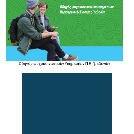
Οδηγός ψυχοκοινωνικών Υπηρεσιών Π.Ε. Γρεβενών