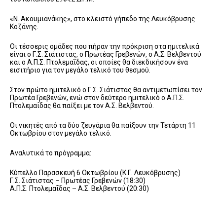
«Ν. Ακουμιανάκης», στο κλειστό γήπεδο της Λευκόβρυσης
Κοζάνης.
Οι τέσσερις ομάδες που πήραν την πρόκριση στα ημιτελικά
είναι ο Γ.Σ. Σιάτιστας, ο Πρωτέας Γρεβενών, ο Α.Σ. Βελβεντού
και ο Α.Π.Σ. Πτολεμαΐδας, οι οποίες θα διεκδικήσουν ένα
εισιτήριο για τον μεγάλο τελικό του θεσμού.
Στον πρώτο ημιτελικό ο Γ.Σ. Σιάτιστας θα αντιμετωπίσει τον
Πρωτέα Γρεβενών, ενώ στον δεύτερο ημιτελικό ο Α.Π.Σ.
Πτολεμαΐδας θα παίξει με τον Α.Σ. Βελβεντού.
Οι νικητές από τα δύο ζευγάρια θα παίξουν την Τετάρτη 11
Οκτωβρίου στον μεγάλο τελικό.
Αναλυτικά το πρόγραμμα:
Κύπελλο Παρασκευή 6 Οκτωβρίου (Κ.Γ. Λευκόβρυσης)
Γ.Σ. Σιάτιστας – Πρωτέας Γρεβενών (18:30)
Α.Π.Σ. Πτολεμαΐδας – Α.Σ. Βελβεντού (20:30)