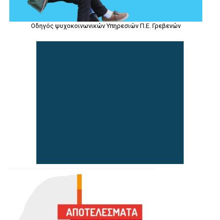
Οδηγός ψυχοκοινωνικών Υπηρεσιών Π.Ε. Γρεβενών