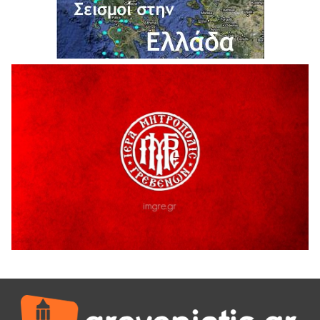
5 Αυγούστου 2026
Ο ΑΝΔΡΕΑΣ ΑΣΛΑΝΙΔΗΣ ΣΥΝΕΧΙΖΕΙ ΣΤΟΝ ΠΡΩΤΕΑ
ΓΡΕΒΕΝΩΝ
5 Αυγούστου 2026
Ευχαριστήριο Εκπολιτιστικού Συλλόγου Ταξιάρχη προς κ.
Παρασχάκη Αθανάσιο
5 Αυγούστου 2026
Διακοπή υδροδότησης του Α΄ κλάδου ύδρευσης
5 Αυγούστου 2026
Η Marseaux στα Γρεβενά για μια μοναδική συναυλία
5 Αυγούστου 2026
Θερινό Σινεμά στο πλαίσιο του «Πολιτιστικού
Καλοκαιριού 2026» με την βραβευμένη ταινία «Μικρές
Ανάσες».
5 Αυγούστου 2026
Γρεβενά: Συνελήφθη 18χρονος αλλοδαπός, για κλοπή
εξοπλισμού γυμναστηρίου
5 Αυγούστου 2026