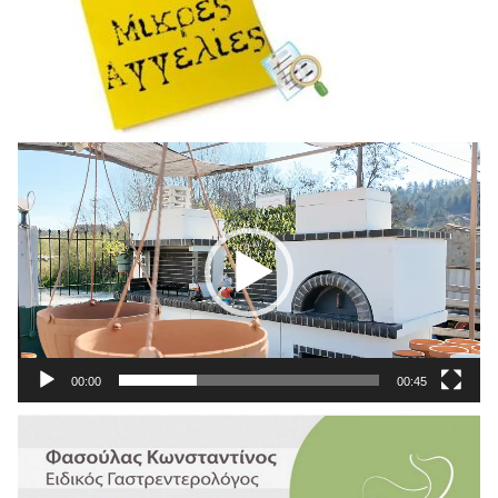
Πρόγραμμα
Αναπαραγωγής
Βίντεο
00:00
00:45