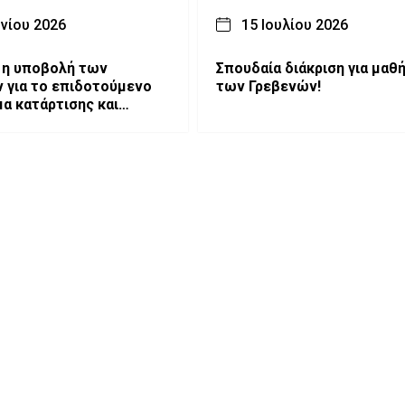
υνίου 2026
15 Ιουλίου 2026
 η υποβολή των
Σπουδαία διάκριση για μαθ
 για το επιδοτούμενο
των Γρεβενών!
α κατάρτισης και
ησης ανέργων στα