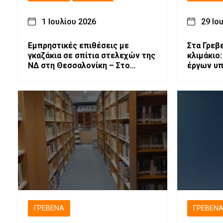
1 Ιουλίου 2026
29 Ιο
Εμπρηστικές επιθέσεις με
Στα Γρεβ
γκαζάκια σε σπίτια στελεχών της
κλιμάκιο
ΝΔ στη Θεσσαλονίκη – Στο
έργων υπ
στόχαστρο και η Γρεβενιώτισσα
συσκέψει
Αφροδίτη Νέστορα
τόπου
ΓΡΕΒΕΝΆ
ΓΡΕΒΕΝ