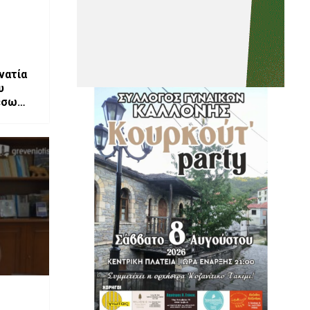
νατία
υ
έσω