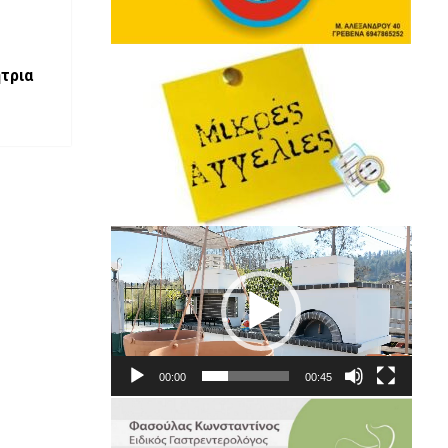
ήτρια
Πρόγραμμα
Αναπαραγωγής
Βίντεο
00:00
00:45