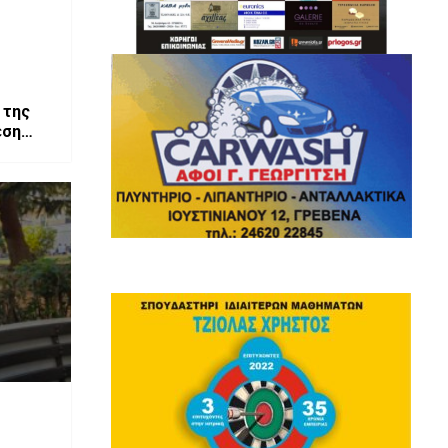
 της
εση
ΝΤΕΟ)