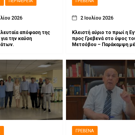
Ά
ΠΕΡΙΦΈΡΕΙΑ
ΓΡΕΒΕΝΆ
υλίου 2026
2 Ιουλίου 2026
τελευταία απόφαση της
Κλειστή αύριο το πρωί η Εγ
για την καύση
προς Γρεβενά στο ύψος το
μάτων.
Μετσόβου – Παράκαμψη μ
Μηλιάς
Ά
ΓΡΕΒΕΝΆ