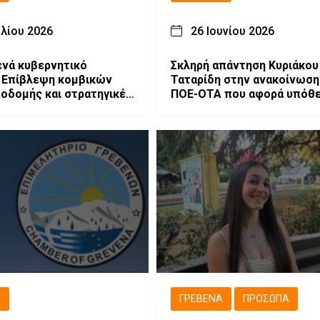
υλίου 2026
26 Ιουνίου 2026
ενά κυβερνητικό
Σκληρή απάντηση Κυριάκου
: Επίβλεψη κομβικών
Ταταρίδη στην ανακοίνωση
οδομής και στρατηγικές
ΠΟΕ-ΟΤΑ που αφορά υπόθ
ς για την ανάπτυξη του
υπαλλήλου του Δήμου. (ΒΙ
Ά
ΓΡΕΒΕΝΆ
ΠΡΌΣΩΠΑ