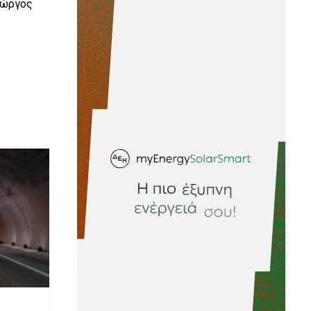
ιώργος