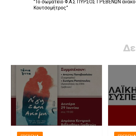
”Το σωματείο Φ.Α.Σ ΠΥΡΣΟΣ ΓΡΕΒΕΝΩΝ ανακοιν
Κουτσομήτρος”
Δε