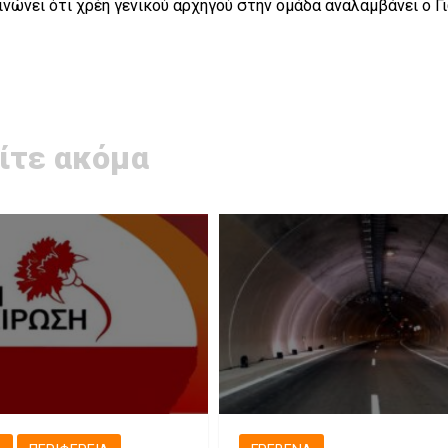
ώνει ότι χρέη γενικού αρχηγού στην ομάδα αναλαμβάνει ο Γ
ίτε ακόμα