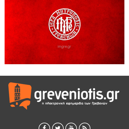
5 Αυγούστου 2026
Ο ΑΝΔΡΕΑΣ ΑΣΛΑΝΙΔΗΣ ΣΥΝΕΧΙΖΕΙ ΣΤΟΝ ΠΡΩΤΕΑ
ΓΡΕΒΕΝΩΝ
5 Αυγούστου 2026
Ευχαριστήριο Εκπολιτιστικού Συλλόγου Ταξιάρχη προς κ.
Παρασχάκη Αθανάσιο
5 Αυγούστου 2026
Διακοπή υδροδότησης του Α΄ κλάδου ύδρευσης
5 Αυγούστου 2026
Η Marseaux στα Γρεβενά για μια μοναδική συναυλία
5 Αυγούστου 2026
Θερινό Σινεμά στο πλαίσιο του «Πολιτιστικού
Καλοκαιριού 2026» με την βραβευμένη ταινία «Μικρές
Ανάσες».
5 Αυγούστου 2026
Γρεβενά: Συνελήφθη 18χρονος αλλοδαπός, για κλοπή
εξοπλισμού γυμναστηρίου
5 Αυγούστου 2026