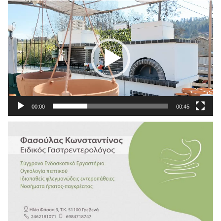
Πρόγραμμα
Αναπαραγωγής
Βίντεο
00:00
00:45