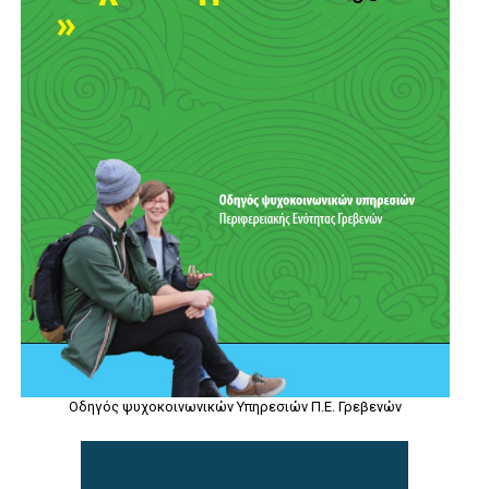
Οδηγός ψυχοκοινωνικών Υπηρεσιών Π.Ε. Γρεβενών