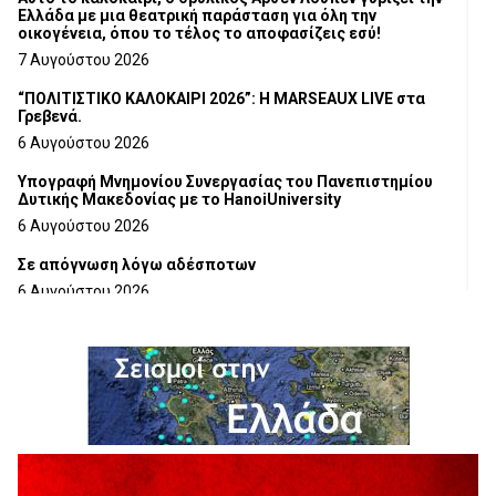
Ελλάδα με μια θεατρική παράσταση για όλη την
οικογένεια, όπου το τέλος το αποφασίζεις εσύ!
7 Αυγούστου 2026
“ΠΟΛΙΤΙΣΤΙΚΟ ΚΑΛΟΚΑΙΡΙ 2026”: Η MARSEAUX LIVE στα
Γρεβενά.
6 Αυγούστου 2026
Υπογραφή Μνημονίου Συνεργασίας του Πανεπιστημίου
Δυτικής Μακεδονίας με το HanoiUniversity
6 Αυγούστου 2026
Σε απόγνωση λόγω αδέσποτων
6 Αυγούστου 2026
ΔΙΑΚΟΠΗ ΗΛΕΚΤΡΙΚΟΥ ΡΕΥΜΑΤΟΣ
6 Αυγούστου 2026
Ολοκληρώνεται η ασφαλτόστρωση της οδού Περιβόλι –
Αβδέλλα
6 Αυγούστου 2026
H παραδοχή λαθών είναι (και) δύναμη