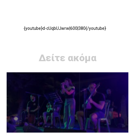
{youtube}d-cUqbUJwrw|600|380{/youtube}
Δείτε ακόμα