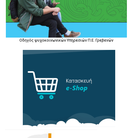
Οδηγός ψυχοκοινωνικών Υπηρεσιών Π.Ε. Γρεβενών