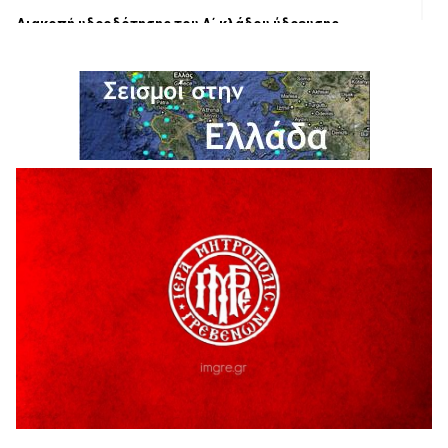
Διακοπή υδροδότησης του Α΄ κλάδου ύδρευσης
5 Αυγούστου 2026
Η Marseaux στα Γρεβενά για μια μοναδική συναυλία
5 Αυγούστου 2026
Θερινό Σινεμά στο πλαίσιο του «Πολιτιστικού
Καλοκαιριού 2026» με την βραβευμένη ταινία «Μικρές
Ανάσες».
5 Αυγούστου 2026
Γρεβενά: Συνελήφθη 18χρονος αλλοδαπός, για κλοπή
εξοπλισμού γυμναστηρίου
5 Αυγούστου 2026
ΑΗ ΛΑΟΣ | 5 Αυγούστου | Υπαίθριο Θέατρο “Καστράκι”,
Γρεβενά
5 Αυγούστου 2026
41η Γιορτή Κρασιού στο Τρίκωμο – «Γιορτή Παράδοσης»
5 Αυγούστου 2026
ΜΟΡΙΟΔΟΤΟΥΜΕΝΑ ΣΕΜΙΝΑΡΙΑ ΑΠΟ ΤΟ ΠΑΝΕΠΙΣΤΗΜΙΟ