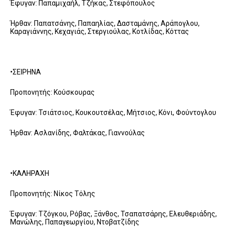
Έφυγαν: Παπαμιχαήλ, Τζήκας, Στεφόπουλος
Ήρθαν: Παπατσάνης, Παπαηλίας, Δασταμάνης, Αράπογλου,
Καραγιάννης, Κεχαγιάς, Στεργιούλας, Κοτλίδας, Κόττας
•ΣΕΙΡΗΝΑ
Προπονητής: Κούσκουρας
Έφυγαν: Τσιάτσιος, Κουκουτσέλας, Μήτσιος, Κόνι, Φούντογλου
Ήρθαν: Ασλανίδης, Φαλτάκας, Γιαννούλας
•ΚΑΛΗΡΑΧΗ
Προπονητής: Νίκος Τόλης
Έφυγαν: Τζόγκου, Ρόβας, Ξάνθος, Τσαπατσάρης, Ελευθεριάδης,
Μανώλης, Παπαγεωργίου, Ντοβατζίδης