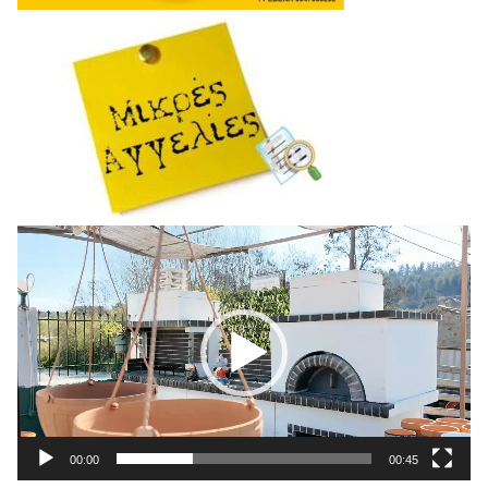
Πρόγραμμα
Αναπαραγωγής
Βίντεο
00:00
00:45