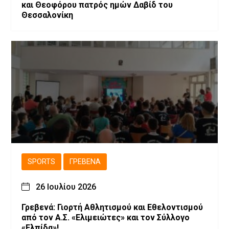
και Θεοφόρου πατρός ημών Δαβίδ του
Θεσσαλονίκη
SPORTS
ΓΡΕΒΕΝΆ
26 Ιουλίου 2026
Γρεβενά: Γιορτή Αθλητισμού και Εθελοντισμού
από τον Α.Σ. «Ελιμειώτες» και τον Σύλλογο
«Ελπίδα»!