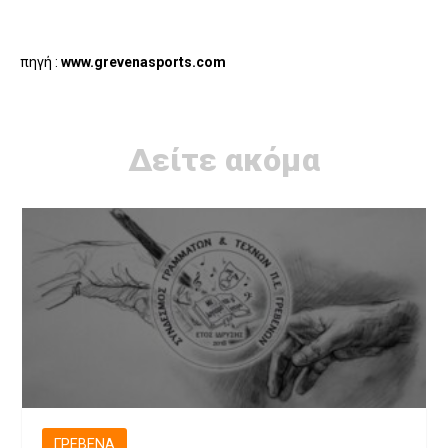
πηγή :
www.grevenasports.com
Δείτε ακόμα
ΓΡΕΒΕΝΆ