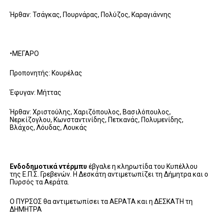
Ήρθαν: Τσάγκας, Πουρνάρας, Πολύζος, Καραγιάννης
•ΜΕΓΑΡΟ
Προπονητής: Κουρέλας
Έφυγαν: Μήττας
Ήρθαν: Χριστούλης, Χαριζόπουλος, Βασιλόπουλος,
Νερκίζογλου, Κωνσταντινίδης, Πετκανάς, Πολυμενίδης,
Βλάχος, Λόυδας, Λουκάς
Ενδοδημοτικά ντέρμπυ
έβγαλε η κληρωτίδα του Κυπέλλου
της Ε.Π.Σ. Γρεβενών. Η Δεσκάτη αντιμετωπίζει τη Δήμητρα και ο
Πυρσός τα Αεράτα.
Ο ΠΥΡΣΟΣ θα αντιμετωπίσει τα ΑΕΡΑΤΑ και η ΔΕΣΚΑΤΗ τη
ΔΗΜΗΤΡΑ