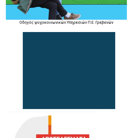
Οδηγός ψυχοκοινωνικών Υπηρεσιών Π.Ε. Γρεβενών