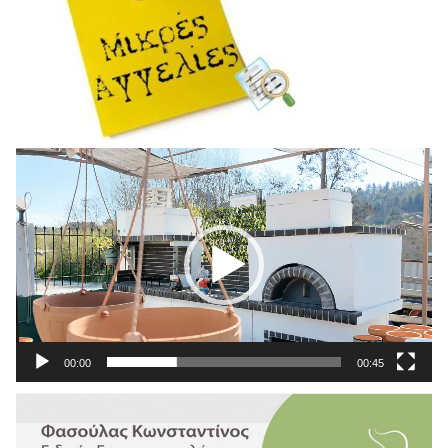
Πρόγραμμα
Αναπαραγωγής
Βίντεο
00:00
00:45