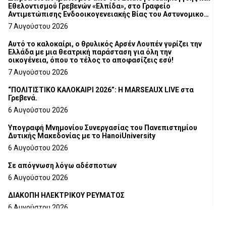
Εθελοντισμού Γρεβενών «Ελπίδα», στο Γραφείο
Αντιμετώπισης Ενδοοικογενειακής Βίας του Αστυνομικού
Τμήματος Γρεβενών
7 Αυγούστου 2026
Αυτό το καλοκαίρι, ο θρυλικός Αρσέν Λουπέν γυρίζει την
Ελλάδα με μια θεατρική παράσταση για όλη την
οικογένεια, όπου το τέλος το αποφασίζεις εσύ!
7 Αυγούστου 2026
“ΠΟΛΙΤΙΣΤΙΚΟ ΚΑΛΟΚΑΙΡΙ 2026”: Η MARSEAUX LIVE στα
Γρεβενά.
6 Αυγούστου 2026
Υπογραφή Μνημονίου Συνεργασίας του Πανεπιστημίου
Δυτικής Μακεδονίας με το HanoiUniversity
6 Αυγούστου 2026
Σε απόγνωση λόγω αδέσποτων
6 Αυγούστου 2026
ΔΙΑΚΟΠΗ ΗΛΕΚΤΡΙΚΟΥ ΡΕΥΜΑΤΟΣ
6 Αυγούστου 2026
Ολοκληρώνεται η ασφαλτόστρωση της οδού Περιβόλι –