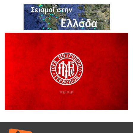
Αβδέλλα
6 Αυγούστου 2026
H παραδοχή λαθών είναι (και) δύναμη
5 Αυγούστου 2026
Ο ΑΝΔΡΕΑΣ ΑΣΛΑΝΙΔΗΣ ΣΥΝΕΧΙΖΕΙ ΣΤΟΝ ΠΡΩΤΕΑ
ΓΡΕΒΕΝΩΝ
5 Αυγούστου 2026
Ευχαριστήριο Εκπολιτιστικού Συλλόγου Ταξιάρχη προς κ.
Παρασχάκη Αθανάσιο
5 Αυγούστου 2026
Διακοπή υδροδότησης του Α΄ κλάδου ύδρευσης
5 Αυγούστου 2026
Η Marseaux στα Γρεβενά για μια μοναδική συναυλία
5 Αυγούστου 2026
Θερινό Σινεμά στο πλαίσιο του «Πολιτιστικού
Καλοκαιριού 2026» με την βραβευμένη ταινία «Μικρές
Ανάσες».