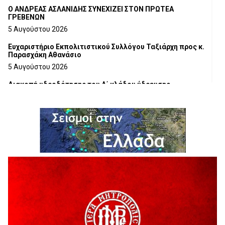
Ο ΑΝΔΡΕΑΣ ΑΣΛΑΝΙΔΗΣ ΣΥΝΕΧΙΖΕΙ ΣΤΟΝ ΠΡΩΤΕΑ
ΓΡΕΒΕΝΩΝ
5 Αυγούστου 2026
Ευχαριστήριο Εκπολιτιστικού Συλλόγου Ταξιάρχη προς κ.
Παρασχάκη Αθανάσιο
5 Αυγούστου 2026
Διακοπή υδροδότησης του Α΄ κλάδου ύδρευσης
5 Αυγούστου 2026
Η Marseaux στα Γρεβενά για μια μοναδική συναυλία
5 Αυγούστου 2026
Θερινό Σινεμά στο πλαίσιο του «Πολιτιστικού
Καλοκαιριού 2026» με την βραβευμένη ταινία «Μικρές
Ανάσες».
5 Αυγούστου 2026
Γρεβενά: Συνελήφθη 18χρονος αλλοδαπός, για κλοπή
εξοπλισμού γυμναστηρίου
5 Αυγούστου 2026