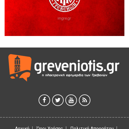
ΑΗ ΛΑΟΣ | 5 Αυγούστου | Υπαίθριο Θέατρο “Καστράκι”,
Γρεβενά
5 Αυγούστου 2026
41η Γιορτή Κρασιού στο Τρίκωμο – «Γιορτή Παράδοσης»
5 Αυγούστου 2026
ΜΟΡΙΟΔΟΤΟΥΜΕΝΑ ΣΕΜΙΝΑΡΙΑ ΑΠΟ ΤΟ ΠΑΝΕΠΙΣΤΗΜΙΟ
ΠΕΙΡΑΙΑ
5 Αυγούστου 2026
ΕΥΧΑΡΙΣΤΙΕΣ Φυσιολατρικού Συλλόγου Γρεβενών
4 Αυγούστου 2026
Έκτακτη χρηματοδότηση 400.000€ για επιπλέον εργασίες
στο Δημοτικό Στάδιο Γρεβενών «Μίλτος Τεντόγλου»
4 Αυγούστου 2026
Αρχική
Όροι Χρήσης
Πολιτική Απορρήτου