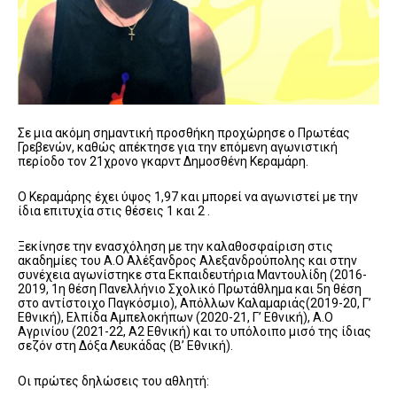
Σε μια ακόμη σημαντική προσθήκη προχώρησε ο Πρωτέας
Γρεβενών, καθώς απέκτησε για την επόμενη αγωνιστική
περίοδο τον 21χρονο γκαρντ Δημοσθένη Κεραμάρη.
Ο Κεραμάρης έχει ύψος 1,97 και μπορεί να αγωνιστεί με την
ίδια επιτυχία στις θέσεις 1 και 2 .
Ξεκίνησε την ενασχόληση με την καλαθοσφαίριση στις
ακαδημίες του Α.Ο Αλέξανδρος Αλεξανδρούπολης και στην
συνέχεια αγωνίστηκε στα Εκπαιδευτήρια Μαντουλίδη (2016-
2019, 1η θέση Πανελλήνιο Σχολικό Πρωτάθλημα και 5η θέση
στο αντίστοιχο Παγκόσμιο), Απόλλων Καλαμαριάς(2019-20, Γ’
Εθνική), Ελπίδα Αμπελοκήπων (2020-21, Γ’ Εθνική), Α.Ο
Αγρινίου (2021-22, Α2 Εθνική) και το υπόλοιπο μισό της ίδιας
σεζόν στη Δόξα Λευκάδας (Β’ Εθνική).
Οι πρώτες δηλώσεις του αθλητή: