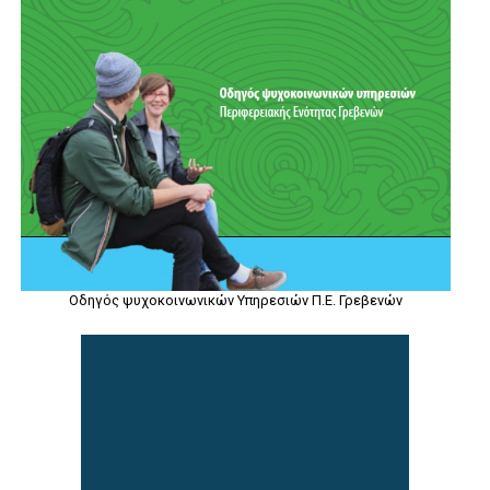
Οδηγός ψυχοκοινωνικών Υπηρεσιών Π.Ε. Γρεβενών