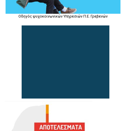
Οδηγός ψυχοκοινωνικών Υπηρεσιών Π.Ε. Γρεβενών