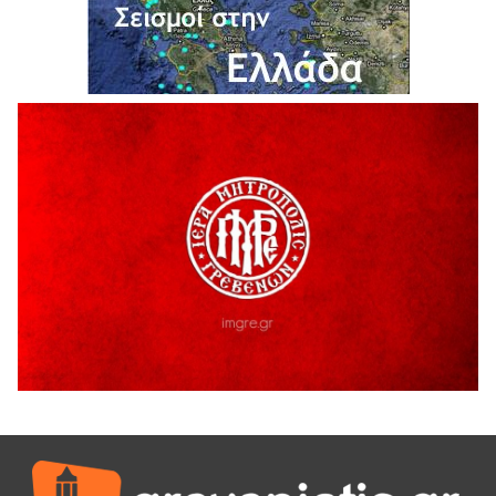
6 Αυγούστου 2026
Ολοκληρώνεται η ασφαλτόστρωση της οδού Περιβόλι –
Αβδέλλα
6 Αυγούστου 2026
H παραδοχή λαθών είναι (και) δύναμη
5 Αυγούστου 2026
Ο ΑΝΔΡΕΑΣ ΑΣΛΑΝΙΔΗΣ ΣΥΝΕΧΙΖΕΙ ΣΤΟΝ ΠΡΩΤΕΑ
ΓΡΕΒΕΝΩΝ
5 Αυγούστου 2026
Ευχαριστήριο Εκπολιτιστικού Συλλόγου Ταξιάρχη προς κ.
Παρασχάκη Αθανάσιο
5 Αυγούστου 2026
Διακοπή υδροδότησης του Α΄ κλάδου ύδρευσης
5 Αυγούστου 2026
Η Marseaux στα Γρεβενά για μια μοναδική συναυλία
5 Αυγούστου 2026
Θερινό Σινεμά στο πλαίσιο του «Πολιτιστικού