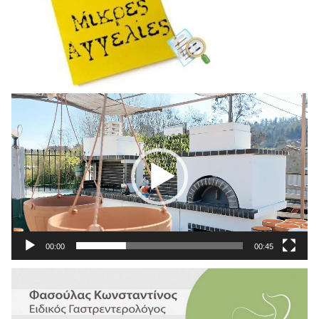
Πρόγραμμα
Αναπαραγωγής
Βίντεο
00:00
00:45