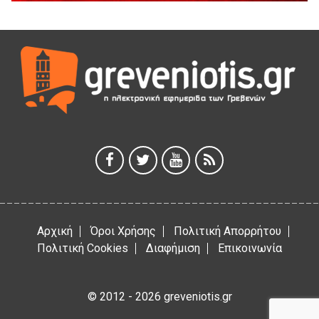
5 Αυγούστου 2026
Γρεβενά: Συνελήφθη 18χρονος αλλοδαπός, για κλοπή
εξοπλισμού γυμναστηρίου
5 Αυγούστου 2026
ΑΗ ΛΑΟΣ | 5 Αυγούστου | Υπαίθριο Θέατρο “Καστράκι”,
Γρεβενά
5 Αυγούστου 2026
41η Γιορτή Κρασιού στο Τρίκωμο – «Γιορτή Παράδοσης»
5 Αυγούστου 2026
Αρχική
Όροι Χρήσης
Πολιτική Απορρήτου
Πολιτική Cookies
Διαφήμιση
Επικοινωνία
© 2012 - 2026 greveniotis.gr