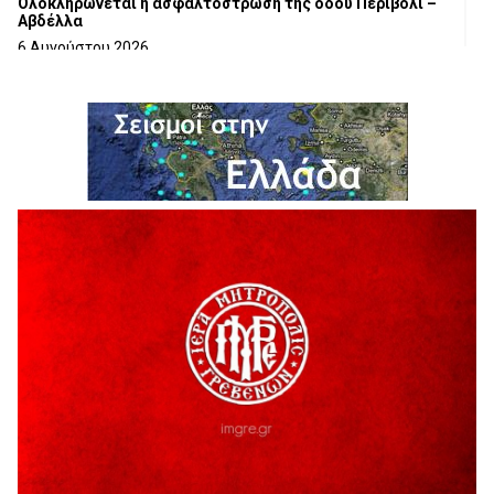
Ολοκληρώνεται η ασφαλτόστρωση της οδού Περιβόλι –
Αβδέλλα
6 Αυγούστου 2026
H παραδοχή λαθών είναι (και) δύναμη
5 Αυγούστου 2026
Ο ΑΝΔΡΕΑΣ ΑΣΛΑΝΙΔΗΣ ΣΥΝΕΧΙΖΕΙ ΣΤΟΝ ΠΡΩΤΕΑ
ΓΡΕΒΕΝΩΝ
5 Αυγούστου 2026
Ευχαριστήριο Εκπολιτιστικού Συλλόγου Ταξιάρχη προς κ.
Παρασχάκη Αθανάσιο
5 Αυγούστου 2026
Διακοπή υδροδότησης του Α΄ κλάδου ύδρευσης
5 Αυγούστου 2026
Η Marseaux στα Γρεβενά για μια μοναδική συναυλία
5 Αυγούστου 2026
Θερινό Σινεμά στο πλαίσιο του «Πολιτιστικού
Καλοκαιριού 2026» με την βραβευμένη ταινία «Μικρές
Ανάσες».