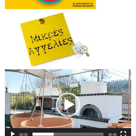
Πρόγραμμα
Αναπαραγωγής
Βίντεο
00:00
00:45