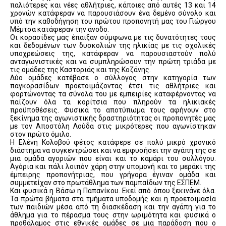
παλιότερες και νέες αθλήτριες, κάποιες από αυτές 13 και 14
χρονών κατάφεραν να παρουσιάσουν ένα δεμένο σύνολο και
υπό την καθοδήγηση του πρώτου προπονητή μας του Γιώργου
Μέμτσα κατάφεραν την άνοδο.
Οι κορασίδες μας έπαιξαν σύμφωνα με τις δυνατότητες τους
και δεδομένων των δυσκολιών της ηλικίας με τις σχολικές
υποχρεώσεις της, κατάφεραν να παρουσιαστούν πολύ
ανταγωνιστικές και να συμπληρώσουν την πρώτη τριάδα με
τις ομάδες της Καστοριάς και της Κοζάνης.
Δύο ομάδες κατέβασε ο σύλλογος στην κατηγορία των
παγκορασίδων προετοιμάζοντας έτσι τις αθλήτριες και
φορτώνοντας τα σύνολα του με εμπειρίες καταφέρνοντας να
παίζουν όλα τα κορίτσια που πληρούν τα ηλικιακές
προϋποθέσεις. Φυσικά το αποτύπωμα τους αφήνουν στο
ξεκίνημα της αγωνιστικής δραστηριότητας οι προπονητές μας
με τον Αποστόλη Λούδα στις μικρότερες που αγωνίστηκαν
στον πρώτο όμιλο.
Η Ελένη Κολοβού φέτος κατάφερε σε πολύ μικρό χρονικό
διάστημα να συγκεντρώσει και να εμφυσήσει την αγάπη της σε
μια ομάδα αγοριών που είναι και το καμάρι του συλλόγου.
Αγόρια και πάλι λοιπόν χάρη στην υπομονή και το μεράκι της
έμπειρης προπονήτριας, που γρήγορα έγιναν ομάδα και
συμμετείχαν στο πρωτάθλημα των παμπαίδων της ΕΣΠΕΜ.
Και φυσικά η Βάσω η Παπανίκου. Εκεί από όπου ξεκινάνε όλα.
Τα πρώτα βήματα στα τμήματα υποδομής και η προετοιμασία
των παιδιών μέσα από τη διασκέδαση και την αγάπη για το
άθλημα για το πέρασμα τους στην ωριμότητα και φυσικά ο
προθάλαμος στις εθνικές ομάδες σε μια παράδοση που ο