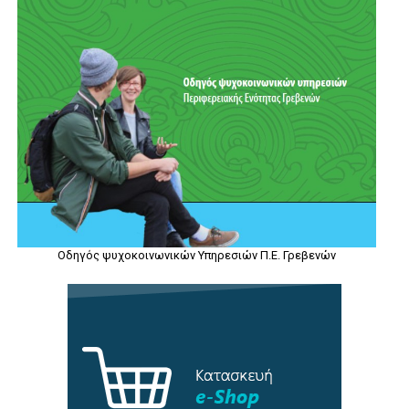
Οδηγός ψυχοκοινωνικών Υπηρεσιών Π.Ε. Γρεβενών