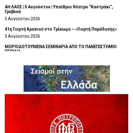
ΑΗ ΛΑΟΣ | 5 Αυγούστου | Υπαίθριο Θέατρο “Καστράκι”,
Γρεβενά
5 Αυγούστου 2026
41η Γιορτή Κρασιού στο Τρίκωμο – «Γιορτή Παράδοσης»
5 Αυγούστου 2026
ΜΟΡΙΟΔΟΤΟΥΜΕΝΑ ΣΕΜΙΝΑΡΙΑ ΑΠΟ ΤΟ ΠΑΝΕΠΙΣΤΗΜΙΟ
ΠΕΙΡΑΙΑ
5 Αυγούστου 2026
ΕΥΧΑΡΙΣΤΙΕΣ Φυσιολατρικού Συλλόγου Γρεβενών
4 Αυγούστου 2026
Έκτακτη χρηματοδότηση 400.000€ για επιπλέον εργασίες
στο Δημοτικό Στάδιο Γρεβενών «Μίλτος Τεντόγλου»
4 Αυγούστου 2026
Τελικά τι είναι πολιτισμός;
4 Αυγούστου 2026
Ολοσχερής καταστροφή κατοικίας από πυρκαγιά στην
Καληράχη Γρεβενών