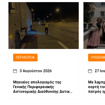
ΠΕΡΙΦΈΡΕΙΑ
ΓΡΕΒΕΝ
3 Αυγούστου 2026
27 Ιο
Μηνιαίος απολογισμός της
Με λαμπρ
Γενικής Περιφερειακής
εορτή το
Αστυνομικής Διεύθυνσης Δυτικής
πατρός η
Μακεδονίας στην Οδική
Θεσσαλο
Ασφάλεια