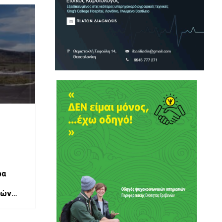
ρα
κών
 έως