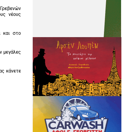
 Γρεβενών
ους νέους
α και στο
ύν μεγάλες
μας κάνετε