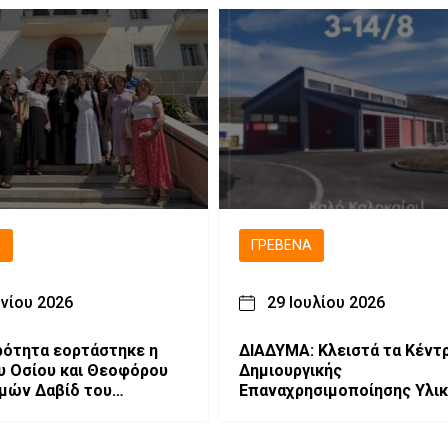
Ά
ΓΡΕΒΕΝΆ
υνίου 2026
29 Ιουλίου 2026
ότητα εορτάστηκε η
ΔΙΑΔΥΜΑ: Κλειστά τα Κέντ
υ Οσίου και Θεοφόρου
Δημιουργικής
μών Δαβίδ του
Επαναχρησιμοποίησης Υλι
νίκη
Δυτικής Μακεδονίας από 3
14 Αυγούστου.