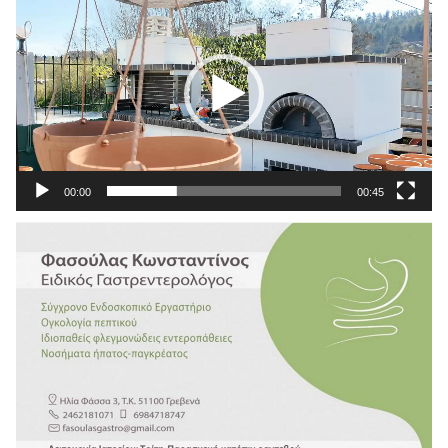
Αναπαραγωγής
Βίντεο
00:00
00:45