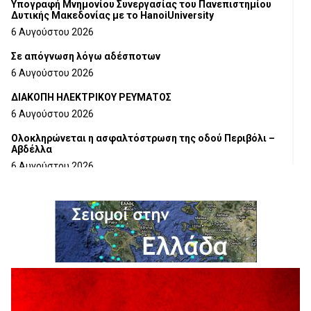
Υπογραφή Μνημονίου Συνεργασίας του Πανεπιστημίου
Δυτικής Μακεδονίας με το HanoiUniversity
6 Αυγούστου 2026
Σε απόγνωση λόγω αδέσποτων
6 Αυγούστου 2026
ΔΙΑΚΟΠΗ ΗΛΕΚΤΡΙΚΟΥ ΡΕΥΜΑΤΟΣ
6 Αυγούστου 2026
Ολοκληρώνεται η ασφαλτόστρωση της οδού Περιβόλι –
Αβδέλλα
6 Αυγούστου 2026
H παραδοχή λαθών είναι (και) δύναμη
5 Αυγούστου 2026
Ο ΑΝΔΡΕΑΣ ΑΣΛΑΝΙΔΗΣ ΣΥΝΕΧΙΖΕΙ ΣΤΟΝ ΠΡΩΤΕΑ
ΓΡΕΒΕΝΩΝ
5 Αυγούστου 2026
Ευχαριστήριο Εκπολιτιστικού Συλλόγου Ταξιάρχη προς κ.
Παρασχάκη Αθανάσιο