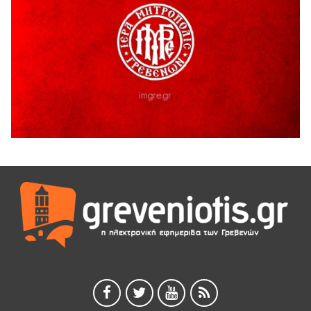
5 Αυγούστου 2026
Διακοπή υδροδότησης του Α΄ κλάδου ύδρευσης
5 Αυγούστου 2026
Η Marseaux στα Γρεβενά για μια μοναδική συναυλία
5 Αυγούστου 2026
Θερινό Σινεμά στο πλαίσιο του «Πολιτιστικού
Καλοκαιριού 2026» με την βραβευμένη ταινία «Μικρές
Ανάσες».
5 Αυγούστου 2026
Γρεβενά: Συνελήφθη 18χρονος αλλοδαπός, για κλοπή
εξοπλισμού γυμναστηρίου
5 Αυγούστου 2026
ΑΗ ΛΑΟΣ | 5 Αυγούστου | Υπαίθριο Θέατρο “Καστράκι”,
Γρεβενά
5 Αυγούστου 2026
41η Γιορτή Κρασιού στο Τρίκωμο – «Γιορτή Παράδοσης»
5 Αυγούστου 2026