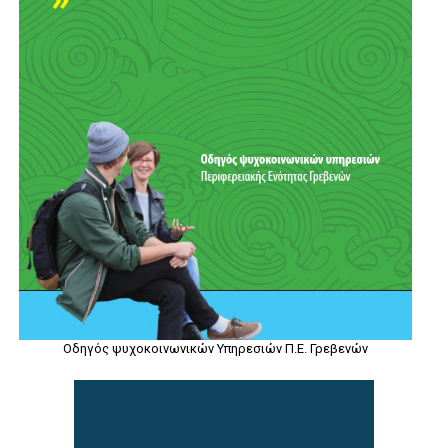
Οδηγός ψυχοκοινωνικών Υπηρεσιών Π.Ε. Γρεβενών