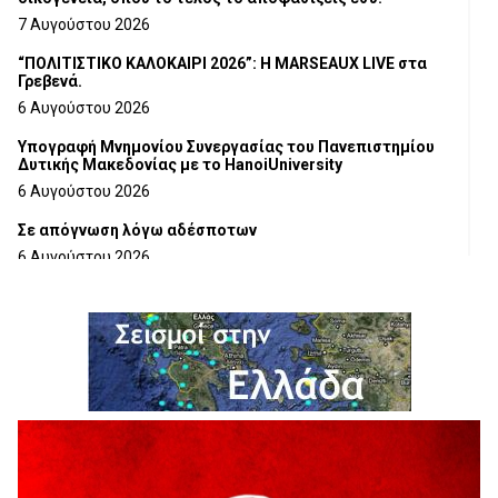
7 Αυγούστου 2026
“ΠΟΛΙΤΙΣΤΙΚΟ ΚΑΛΟΚΑΙΡΙ 2026”: Η MARSEAUX LIVE στα
Γρεβενά.
6 Αυγούστου 2026
Υπογραφή Μνημονίου Συνεργασίας του Πανεπιστημίου
Δυτικής Μακεδονίας με το HanoiUniversity
6 Αυγούστου 2026
Σε απόγνωση λόγω αδέσποτων
6 Αυγούστου 2026
ΔΙΑΚΟΠΗ ΗΛΕΚΤΡΙΚΟΥ ΡΕΥΜΑΤΟΣ
6 Αυγούστου 2026
Ολοκληρώνεται η ασφαλτόστρωση της οδού Περιβόλι –
Αβδέλλα
6 Αυγούστου 2026
H παραδοχή λαθών είναι (και) δύναμη
5 Αυγούστου 2026