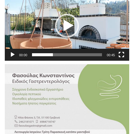
Αναπαραγωγής
Βίντεο
00:00
00:45