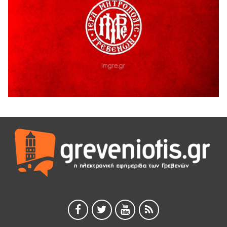
Ο ΑΝΔΡΕΑΣ ΑΣΛΑΝΙΔΗΣ ΣΥΝΕΧΙΖΕΙ ΣΤΟΝ ΠΡΩΤΕΑ
ΓΡΕΒΕΝΩΝ
5 Αυγούστου 2026
Ευχαριστήριο Εκπολιτιστικού Συλλόγου Ταξιάρχη προς κ.
Παρασχάκη Αθανάσιο
5 Αυγούστου 2026
Διακοπή υδροδότησης του Α΄ κλάδου ύδρευσης
5 Αυγούστου 2026
Η Marseaux στα Γρεβενά για μια μοναδική συναυλία
5 Αυγούστου 2026
Θερινό Σινεμά στο πλαίσιο του «Πολιτιστικού
Καλοκαιριού 2026» με την βραβευμένη ταινία «Μικρές
Ανάσες».
5 Αυγούστου 2026
Γρεβενά: Συνελήφθη 18χρονος αλλοδαπός, για κλοπή
εξοπλισμού γυμναστηρίου
5 Αυγούστου 2026