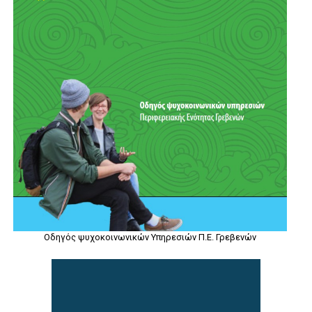
Οδηγός ψυχοκοινωνικών Υπηρεσιών Π.Ε. Γρεβενών