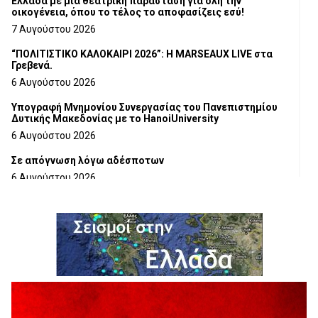
Ελλάδα με μια θεατρική παράσταση για όλη την
οικογένεια, όπου το τέλος το αποφασίζεις εσύ!
7 Αυγούστου 2026
“ΠΟΛΙΤΙΣΤΙΚΟ ΚΑΛΟΚΑΙΡΙ 2026”: Η MARSEAUX LIVE στα
Γρεβενά.
6 Αυγούστου 2026
Υπογραφή Μνημονίου Συνεργασίας του Πανεπιστημίου
Δυτικής Μακεδονίας με το HanoiUniversity
6 Αυγούστου 2026
Σε απόγνωση λόγω αδέσποτων
6 Αυγούστου 2026
ΔΙΑΚΟΠΗ ΗΛΕΚΤΡΙΚΟΥ ΡΕΥΜΑΤΟΣ
6 Αυγούστου 2026
Ολοκληρώνεται η ασφαλτόστρωση της οδού Περιβόλι –
Αβδέλλα
6 Αυγούστου 2026
H παραδοχή λαθών είναι (και) δύναμη
5 Αυγούστου 2026