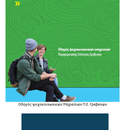
Οδηγός ψυχοκοινωνικών Υπηρεσιών Π.Ε. Γρεβενών