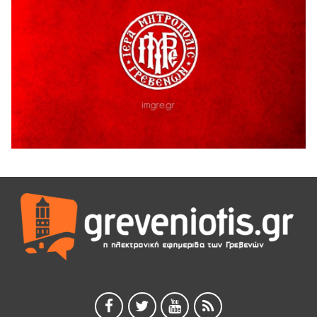
Ο ΑΝΔΡΕΑΣ ΑΣΛΑΝΙΔΗΣ ΣΥΝΕΧΙΖΕΙ ΣΤΟΝ ΠΡΩΤΕΑ
ΓΡΕΒΕΝΩΝ
5 Αυγούστου 2026
Ευχαριστήριο Εκπολιτιστικού Συλλόγου Ταξιάρχη προς κ.
Παρασχάκη Αθανάσιο
5 Αυγούστου 2026
Διακοπή υδροδότησης του Α΄ κλάδου ύδρευσης
5 Αυγούστου 2026
Η Marseaux στα Γρεβενά για μια μοναδική συναυλία
5 Αυγούστου 2026
Θερινό Σινεμά στο πλαίσιο του «Πολιτιστικού
Καλοκαιριού 2026» με την βραβευμένη ταινία «Μικρές
Ανάσες».
5 Αυγούστου 2026
Γρεβενά: Συνελήφθη 18χρονος αλλοδαπός, για κλοπή
εξοπλισμού γυμναστηρίου
5 Αυγούστου 2026