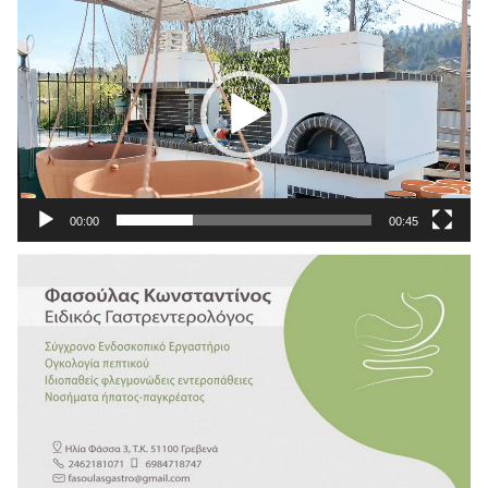
Αναπαραγωγής
Βίντεο
00:00
00:45