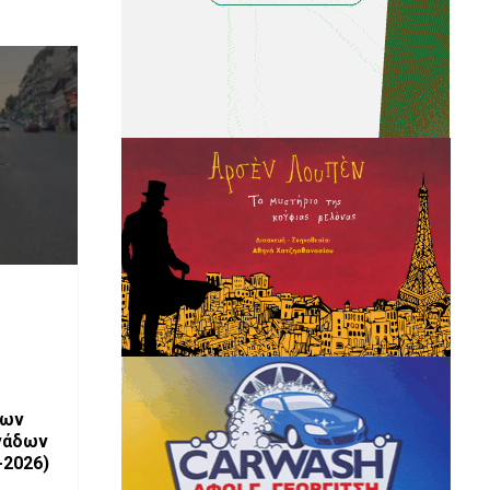
των
νάδων
-2026)