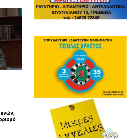
βενών,
 ορισμό