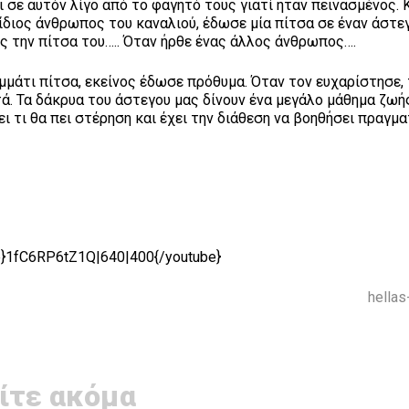
 σε αυτόν λίγο από το φαγητό τους γιατί ήταν πεινασμένος.
 ίδιος άνθρωπος του καναλιού, έδωσε μία πίτσα σε έναν άστε
ς την πίτσα του….. Όταν ήρθε ένας άλλος άνθρωπος….
ομμάτι πίτσα, εκείνος έδωσε πρόθυμα. Όταν τον ευχαρίστησε,
ά. Τα δάκρυα του άστεγου μας δίνουν ένα μεγάλο μάθημα ζωή
ι τι θα πει στέρηση και έχει την διάθεση να βοηθήσει πραγμ
e}1fC6RP6tZ1Q|640|400{/youtube}
hella
ίτε ακόμα