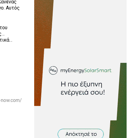
 Κανένας
γο. Αυτός
 του
ς…
ατικά…
s-now.com/