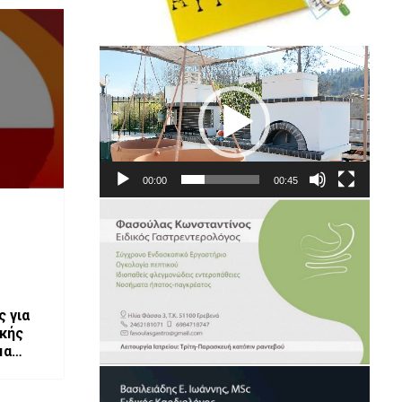
Πρόγραμμα
Αναπαραγωγής
Βίντεο
00:00
00:45
 για
ακής
μα