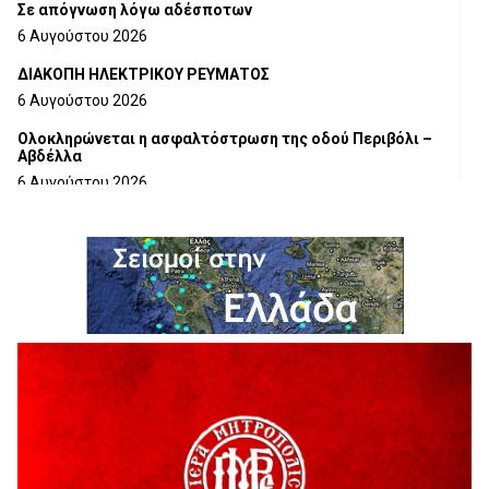
Σε απόγνωση λόγω αδέσποτων
6 Αυγούστου 2026
ΔΙΑΚΟΠΗ ΗΛΕΚΤΡΙΚΟΥ ΡΕΥΜΑΤΟΣ
6 Αυγούστου 2026
Ολοκληρώνεται η ασφαλτόστρωση της οδού Περιβόλι –
Αβδέλλα
6 Αυγούστου 2026
H παραδοχή λαθών είναι (και) δύναμη
5 Αυγούστου 2026
Ο ΑΝΔΡΕΑΣ ΑΣΛΑΝΙΔΗΣ ΣΥΝΕΧΙΖΕΙ ΣΤΟΝ ΠΡΩΤΕΑ
ΓΡΕΒΕΝΩΝ
5 Αυγούστου 2026
Ευχαριστήριο Εκπολιτιστικού Συλλόγου Ταξιάρχη προς κ.
Παρασχάκη Αθανάσιο
5 Αυγούστου 2026
Διακοπή υδροδότησης του Α΄ κλάδου ύδρευσης
5 Αυγούστου 2026