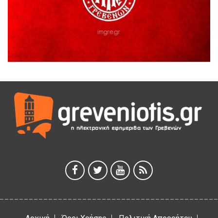
Η Marseaux στα Γρεβενά για μια μοναδική συναυλία
5 Αυγούστου 2026
Θερινό Σινεμά στο πλαίσιο του «Πολιτιστικού
Καλοκαιριού 2026» με την βραβευμένη ταινία «Μικρές
Ανάσες».
5 Αυγούστου 2026
Γρεβενά: Συνελήφθη 18χρονος αλλοδαπός, για κλοπή
εξοπλισμού γυμναστηρίου
5 Αυγούστου 2026
ΑΗ ΛΑΟΣ | 5 Αυγούστου | Υπαίθριο Θέατρο “Καστράκι”,
Γρεβενά
5 Αυγούστου 2026
41η Γιορτή Κρασιού στο Τρίκωμο – «Γιορτή Παράδοσης»
5 Αυγούστου 2026