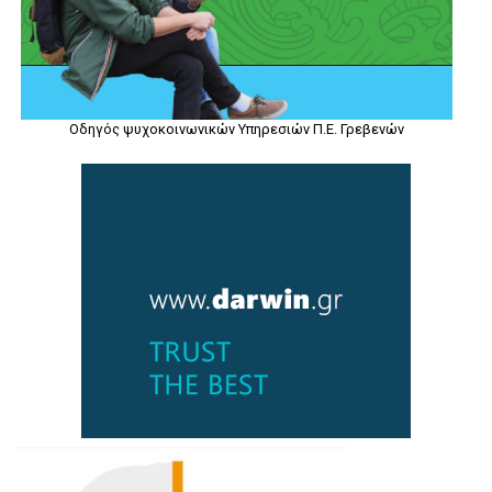
Οδηγός ψυχοκοινωνικών Υπηρεσιών Π.Ε. Γρεβενών