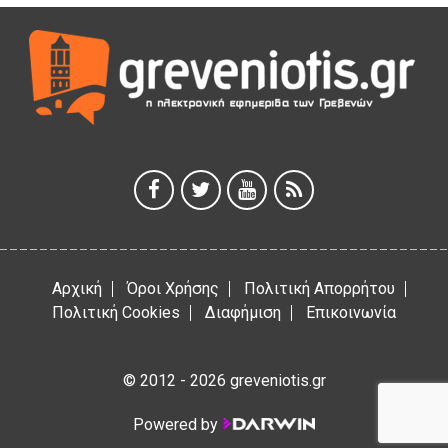
5 Αυγούστου 2026
Θερινό Σινεμά στο πλαίσιο του «Πολιτιστικού
Καλοκαιριού 2026» με την βραβευμένη ταινία «Μικρές
Ανάσες».
5 Αυγούστου 2026
Γρεβενά: Συνελήφθη 18χρονος αλλοδαπός, για κλοπή
εξοπλισμού γυμναστηρίου
5 Αυγούστου 2026
Αρχική
Όροι Χρήσης
Πολιτική Απορρήτου
Πολιτική Cookies
Διαφήμιση
Επικοινωνία
© 2012 - 2026 greveniotis.gr
Powered by