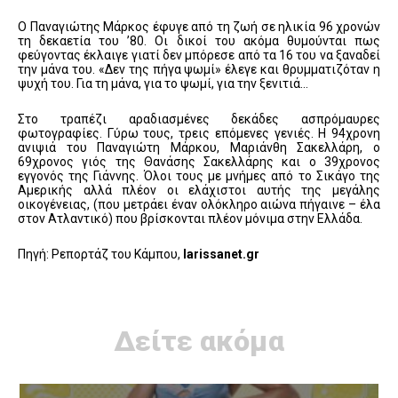
Ο Παναγιώτης Μάρκος έφυγε από τη ζωή σε ηλικία 96 χρονών
τη δεκαετία του ’80. Οι δικοί του ακόμα θυμούνται πως
φεύγοντας έκλαιγε γιατί δεν μπόρεσε από τα 16 του να ξαναδεί
την μάνα του. «Δεν της πήγα ψωμί» έλεγε και θρυμματιζόταν η
ψυχή του. Για τη μάνα, για το ψωμί, για την ξενιτιά…
Στο τραπέζι αραδιασμένες δεκάδες ασπρόμαυρες
φωτογραφίες. Γύρω τους, τρεις επόμενες γενιές. Η 94χρονη
ανιψιά του Παναγιώτη Μάρκου, Μαριάνθη Σακελλάρη, ο
69χρονος γιός της Θανάσης Σακελλάρης και ο 39χρονος
εγγονός της Γιάννης. Όλοι τους με μνήμες από το Σικάγο της
Αμερικής αλλά πλέον οι ελάχιστοι αυτής της μεγάλης
οικογένειας, (που μετράει έναν ολόκληρο αιώνα πήγαινε – έλα
στον Ατλαντικό) που βρίσκονται πλέον μόνιμα στην Ελλάδα.
Πηγή: Ρεπορτάζ του Κάμπου,
larissanet.gr
Δείτε ακόμα