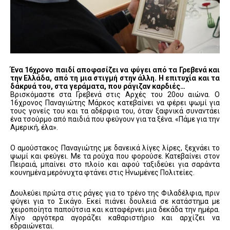
Ένα 16χρονο παιδί αποφασίζει να φύγει από τα Γρεβενά και
την Ελλάδα, από τη μια στιγμή στην άλλη. Η επιτυχία και τα
δάκρυά του, στα γεράματα, που ράγιζαν καρδιές…
Βρισκόμαστε στα Γρεβενά στις Αρχές του 20ου αιώνα. Ο
16χρονος Παναγιώτης Μάρκος κατεβαίνει να φέρει ψωμί για
τους γονείς του και τα αδέρφια του, όταν ξαφνικά συναντάει
ένα τσούρμο από παιδιά που φεύγουν για τα ξένα. «Πάμε για την
Αμερική, έλα».
Ο αμούστακος Παναγιώτης με δανεικά λίγες λίρες, ξεχνάει το
ψωμί και φεύγει. Με τα ρούχα που φορούσε. Κατεβαίνει στον
Πειραιά, μπαίνει στο πλοίο και αφού ταξιδεύει για σαράντα
κουνημένα μερόνυχτα φτάνει στις Ηνωμένες Πολιτείες.
Δουλεύει πρώτα στις ράγες για το τρένο της Φιλαδέλφια, πριν
φύγει για το Σικάγο. Εκεί πιάνει δουλειά σε κατάστημα με
χειροποίητα παπούτσια και καταφέρνει μια δεκάδα την ημέρα.
Λίγο αργότερα αγοράζει καθαριστήριο και αρχίζει να
εδραιώνεται.