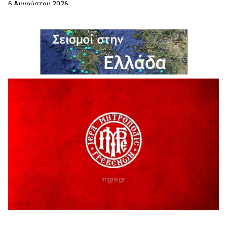
6 Αυγούστου 2026
ΔΙΑΚΟΠΗ ΗΛΕΚΤΡΙΚΟΥ ΡΕΥΜΑΤΟΣ
6 Αυγούστου 2026
Ολοκληρώνεται η ασφαλτόστρωση της οδού Περιβόλι –
Αβδέλλα
6 Αυγούστου 2026
H παραδοχή λαθών είναι (και) δύναμη
5 Αυγούστου 2026
Ο ΑΝΔΡΕΑΣ ΑΣΛΑΝΙΔΗΣ ΣΥΝΕΧΙΖΕΙ ΣΤΟΝ ΠΡΩΤΕΑ
ΓΡΕΒΕΝΩΝ
5 Αυγούστου 2026
Ευχαριστήριο Εκπολιτιστικού Συλλόγου Ταξιάρχη προς κ.
Παρασχάκη Αθανάσιο
5 Αυγούστου 2026
Διακοπή υδροδότησης του Α΄ κλάδου ύδρευσης
5 Αυγούστου 2026
Η Marseaux στα Γρεβενά για μια μοναδική συναυλία