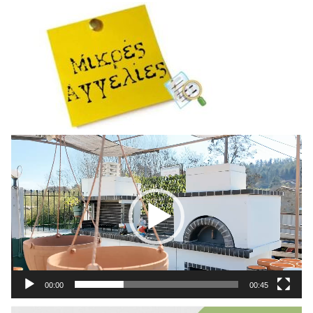
Πρόγραμμα
Αναπαραγωγής
Βίντεο
00:00
00:45