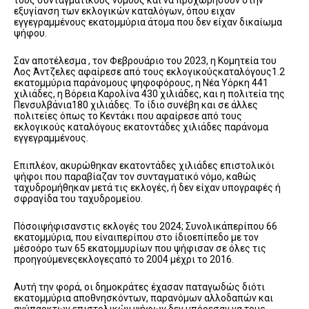
τους συνταγματικούς νόμους και να προχωρήσουν στην
εξυγίανση των εκλογικών καταλόγων, όπου ειχαν
εγγεγραμμένους εκατομμύρια άτομα που δεν είχαν δικαίωμα
ψήφου.
Σαν αποτέλεσμα , τον Φεβρουάριο του 2023, η Κομητεία του
Λος Άντζελες αφαίρεσε από τους εκλογικούςκαταλόγους1.2
εκατομμύρια παράνομους ψηφοφόρους, η Νέα Υόρκη 441
χιλιάδες, η Βόρεια Καρολίνα 430 χιλιάδες, και η πολιτεία της
Πενσυλβάνια180 χιλιάδες. Το ίδιο συνέβη και σε άλλες
πολιτείες όπως το Κεντάκι που αφαίρεσε από τους
εκλογικούς καταλόγους εκατοντάδες χιλιάδες παράνομα
εγγεγραμμένους.
Επιπλέον, ακυρώθηκαν εκατοντάδες χιλιάδες επιστολικόι
ψήφοι που παραβίαζαν τον συνταγματικό νόμο, καθώς
ταχυδρομήθηκαν μετά τις εκλογές, ή δεν είχαν υπογραφές ή
σφραγίδα του ταχυδρομείου.
Πόσοιψήφισανστις εκλογές του 2024; Συνολικάπερίπου 66
εκατομμύρια, που είναιπερίπου στο ίδιοεπίπεδο με τον
μέσοόρο των 65 εκατομμυρίων που ψήφισαν σε όλες τις
προηγούμενεςεκλογεςαπό το 2004 μέχρι το 2016.
Αυτή την φορά, οι δημοκράτες έχασαν παταγωδώς διότι
εκατομμύρια αποθνησκόντων, παρανόμων αλλοδαπών και