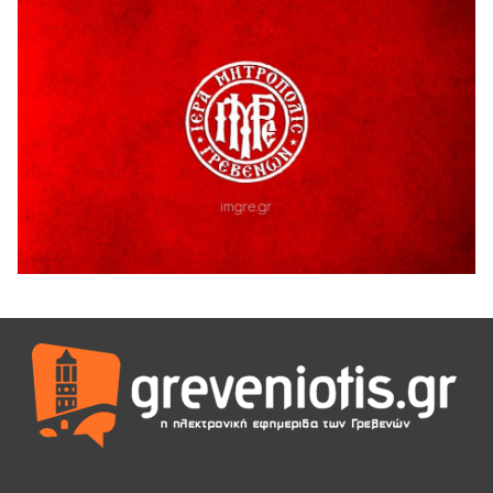
4 Αυγούστου 2026
Τελικά τι είναι πολιτισμός;
4 Αυγούστου 2026
Ολοσχερής καταστροφή κατοικίας από πυρκαγιά στην
Καληράχη Γρεβενών
3 Αυγούστου 2026
ΚΑΤΑΓΡΑΦΗ ΤΕΚΜΗΡΙΩΣΗ ΚΑΙ ΨΗΦΙΟΠΟΙΗΣΗ ΤΩΝ
ΜΑΣΤΟΡΙΚΩΝ ΕΡΓΑΛΕΙΩΝ ΤΗΣ ΣΥΛΛΟΓΗΣ ΚΥΠΑΡΙΣΣΙΟΥ
ΓΡΕΒΕΝΩΝ
3 Αυγούστου 2026
Κουρκούτ’ party το Σάββατο 8 Αυγούστου στην Καλλονή
3 Αυγούστου 2026
ΠΡΟΓΡΑΜΜΑ ΠΑΝΗΓΥΡΕΩΣ ΙΕΡΑΣ ΜΟΝΗΣ ΖΑΒΟΡΔΑΣ 2026
3 Αυγούστου 2026
Διακοπή ηλεκτρικού ρεύματος
3 Αυγούστου 2026