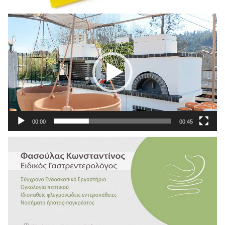
Πρόγραμμα
Αναπαραγωγής
Βίντεο
00:00
00:45