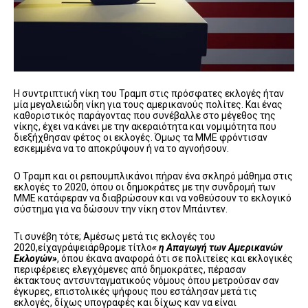
Η συντριπτική νίκη του Τραμπ στις πρόσφατες εκλογές ήταν
μία μεγαλειώδη νίκη για τους αμερικανούς πολίτες. Και ένας
καθοριστικός παράγοντας που συνέβαλλε στο μέγεθος της
νίκης, έχει να κάνει με την ακεραιότητα και νομιμότητα που
διεξήχθησαν φέτος οι εκλογές. Όμως τα ΜΜΕ φρόντισαν
εσκεμμένα να το αποκρύψουν ή να το αγνοήσουν.
Ο Τραμπ και οι ρεπουμπλικάνοι πήραν ένα σκληρό μάθημα στις
εκλογές το 2020, όπου οι δημοκράτες με την συνδρομή των
ΜΜΕ κατάφεραν να διαβρώσουν και να νοθεύσουν το εκλογικό
σύστημα για να δώσουν την νίκη στον Μπάιντεν.
Τι συνέβη τότε; Αμέσως μετά τις εκλογές του
2020,είχαγράψειάρθρομε τίτλο
« η Απαγωγή των Αμερικανών
Εκλογών»
, όπου έκανα αναφορά ότι σε πολιτείες και εκλογικές
περιφέρειες ελεγχόμενες από δημοκράτες, πέρασαν
έκτακτους αντσυνταγματικούς νόμους όπου μετρούσαν σαν
έγκυρες, επιστολικές ψήφους που εστάλησαν μετά τις
εκλογές, δίχως υπογραφές και δίχως καν να είναι