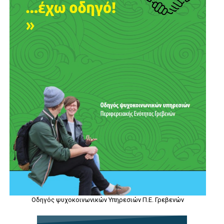
Οδηγός ψυχοκοινωνικών Υπηρεσιών Π.Ε. Γρεβενών