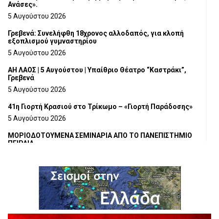
Ανάσες».
5 Αυγούστου 2026
Γρεβενά: Συνελήφθη 18χρονος αλλοδαπός, για κλοπή
εξοπλισμού γυμναστηρίου
5 Αυγούστου 2026
ΑΗ ΛΑΟΣ | 5 Αυγούστου | Υπαίθριο Θέατρο “Καστράκι”,
Γρεβενά
5 Αυγούστου 2026
41η Γιορτή Κρασιού στο Τρίκωμο – «Γιορτή Παράδοσης»
5 Αυγούστου 2026
ΜΟΡΙΟΔΟΤΟΥΜΕΝΑ ΣΕΜΙΝΑΡΙΑ ΑΠΟ ΤΟ ΠΑΝΕΠΙΣΤΗΜΙΟ
ΠΕΙΡΑΙΑ
5 Αυγούστου 2026
ΕΥΧΑΡΙΣΤΙΕΣ Φυσιολατρικού Συλλόγου Γρεβενών
4 Αυγούστου 2026
Έκτακτη χρηματοδότηση 400.000€ για επιπλέον εργασίες
στο Δημοτικό Στάδιο Γρεβενών «Μίλτος Τεντόγλου»