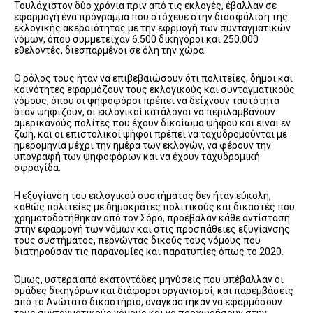
Τουλάχιστον δύο χρόνια πριν από τις εκλογές, έβαλλαν σε
εφαρμογή ένα πρόγραμμα που στόχευε στην διασφάλιση της
εκλογικής ακεραιότητας με την εφρμογή των συνταγματικών
νόμων, όπου συμμετείχαν 6.500 δικηγόροι και 250.000
εθελοντές, διεσπαρμένοι σε όλη την χώρα.
Ο ρόλος τους ήταν να επιβεβαιώσουν ότι πολιτείες, δήμοι και
κοινότητες εφαρμόζουν τους εκλογικούς και συνταγματικούς
νόμους, όπου οι ψηφοφόροι πρέπει να δείχνουν ταυτότητα
όταν ψηφίζουν, οι εκλογικοί κατάλογοι να περιλαμβάνουν
αμερικανούς πολίτες που έχουν δικαίωμα ψήφου και είναι εν
ζωή, και οι επιστολικοί ψήφοι πρέπει να ταχυδρομούνται με
ημερομηνία μέχρι την ημέρα των εκλογών, να φέρουν την
υπογραφή των ψηφοφόρων και να έχουν ταχυδρομική
σφραγίδα.
Η εξυγίανση του εκλογικού συστήματος δεν ήταν εύκολη,
καθώς πολιτείες με δημοκράτες πολιτικούς και δικαστές που
χρηματοδοτήθηκαν από τον Σόρο, προέβαλαν κάθε αντίσταση
στην εφαρμογή των νόμων και στις προσπάθειες εξυγίανσης
τους συστήματος, περνώντας δικούς τους νόμους που
διατηρούσαν τις παρανομίες και παρατυπίες όπως το 2020.
Όμως, υστερα από εκατοντάδες μηνύσεις που υπέβαλλαν οι
ομάδες δικηγόρων και διάφοροι οργανισμοί, και παρεμβάσεις
από το Ανώτατο δικαστήριο, αναγκάστηκαν να εφαρμόσουν