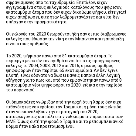
σφραγισμένες από τα ταχυδρομεία. Επιπλέον, είχαν
εγγεγραμμένα στους εκλογικούς καταλόγους που ψήφισαν,
εκατομμύρια άτομα που δεν είχαν δικαίωμα ψήφου, είτε γιατί
είχαν αποβιώσει, είτε ήταν λαθρομετανάστες και είτε δεν
υπήρχαν στην πραγματικότητα.
Οι εκλογές του 2020 θεωρούνται ήδη σαν οι πιο διαβρωμένες
εκλογές που έδωσαν την νίκη στον Μπάιντεν και η απόδειξη
είναι στους αριθμούς.
Το 2020, ψήφισαν πάνω από 81 εκατομμύρια άτομα. Το
περίεργο με αυτόν τον αριθμό είναι ότι στις προηγούμενες
εκλογές το 2004, 2008, 2012 και 2016, ο μέσος αριθμός
ψηφοφόρων ήταν περίπου 65 εκατιομμύρια. Αν δεν έγινε
κλοπή, είναι αδύνατο να δώσει κανείς κάποια άλλη λογική
εξήγηση για το πως και από που εμφανίστηκαν πάνω από 8
εκατομμύρια νέοι ψηφοφόροι το 2020, ειδικά στην περίοδο
του κορονοιού.
Οι δημοκράτες γνώριζαν από την αρχή ότι η Χάρις δεν είχε
πιθανότητες να κερδίσει τον Τραμπ και η μόνη τους ελπίδα
ήταν να επαναλάβουν την στρατηγική του 2020,
καταφεύγοντας και πάλι στην νοθεία με την προστασία των
ΜΜΕ. Όμως αυτή την φορά ο Τραμπ και το ρεπουμπλικανικό
κόμμα ήταν καλά προετοιμασμένοι.