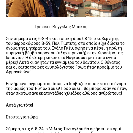
Γράφει ο Βαγγέλης Μπάκας
Σαν σήμερα στις 6-8-45 και τοπική ώρα 08.15 ο κυβερνήτης
του αεροσκάφους Β-59, Πολ Τίμπετς, στο οποίο είχε δώσει το
όνομα της μητέρας του, Ενόλα Γκέυ, άφησε να πέσει η πρώτη
πυρηνική βόμβα ουρανίου (πλην ειρηνική) στην Χιροσίμα της
Ιαπωνίας. Η δεύτερη έπεσε στο Ναγκασάκι μετά από εννιά
μέρες! Αυτά κι αν ήταν τα εννιάμερα του θανάτου. Ο θάνατος
και οι καταστροφές ανυπολόγιστες. Ίσως ήταν προοίμιο του
Αρμαγεδώνα!
Εάν ήμουνα αγράμματος ίσως να διάβαζα κάπως έτσι το όνομα
της μαμάς του: Είν’ όλα οκέι! Πόσο οκέι… θα μπορούσαν να ήταν,
όταν σκοτώσανε εκατοντάδες χιλιάδες αθώους ανθρώπους!
Αυτά για τότε!
Ετούτα για τώρα!
Σήμερα, στις 6-8-24, ο Μίλτος Τεντόγλου θα αφήσει το κορμί