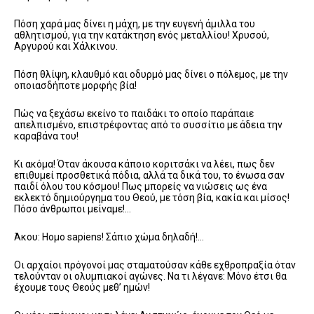
Πόση χαρά μας δίνει η μάχη, με την ευγενή άμιλλα του
αθλητισμού, για την κατάκτηση ενός μεταλλίου! Χρυσού,
Αργυρού και Χάλκινου.
Πόση θλίψη, κλαυθμό και οδυρμό μας δίνει ο πόλεμος, με την
οποιασδήποτε μορφής βία!
Πώς να ξεχάσω εκείνο το παιδάκι το οποίο παράπαιε
απελπισμένο, επιστρέφοντας από το συσσίτιο με άδεια την
καραβάνα του!
Κι ακόμα! Όταν άκουσα κάποιο κοριτσάκι να λέει, πως δεν
επιθυμεί προσθετικά πόδια, αλλά τα δικά του, το ένωσα σαν
παιδί όλου του κόσμου! Πως μπορείς να νιώσεις ως ένα
εκλεκτό δημιούργημα του Θεού, με τόση βία, κακία και μίσος!
Πόσο άνθρωποι μείναμε!…
Άκου: Ηομο sapiens! Σάπιο χώμα δηλαδή!…
Οι αρχαίοι πρόγονοί μας σταματούσαν κάθε εχθροπραξία όταν
τελούνταν οι ολυμπιακοί αγώνες. Να τι λέγανε: Μόνο έτσι θα
έχουμε τους Θεούς μεθ’ ημών!