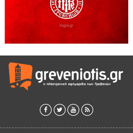
5 Αυγούστου 2026
Ευχαριστήριο Εκπολιτιστικού Συλλόγου Ταξιάρχη προς κ.
Παρασχάκη Αθανάσιο
5 Αυγούστου 2026
Διακοπή υδροδότησης του Α΄ κλάδου ύδρευσης
5 Αυγούστου 2026
Η Marseaux στα Γρεβενά για μια μοναδική συναυλία
5 Αυγούστου 2026
Θερινό Σινεμά στο πλαίσιο του «Πολιτιστικού
Καλοκαιριού 2026» με την βραβευμένη ταινία «Μικρές
Ανάσες».
5 Αυγούστου 2026
Γρεβενά: Συνελήφθη 18χρονος αλλοδαπός, για κλοπή
εξοπλισμού γυμναστηρίου
5 Αυγούστου 2026