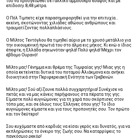
του να προσγειωθεί σε Γαλλικό αμμουδερό έδαφος και με
επίδοσηι 8,48 μέτρα.
Ο Πόλ Τιμπετς είχε παρασημοφορηθεί για την επιτυχία…
εκείνη, σκοτώνοντας χιλιάδες αθώους ανθρώπους και
τραυματίζοντας πολλαπλάσιους.
Ο Μίλτος Τεντόγλου θα τιμηθεί αύριο με το χρυσό μετάλλιο για
την οικουμενική πρωτιά του στο άλμα εις μήκος. Κι ενώ ο ίδιος
έπεφτε, η Ελλάδα σηκωνόταν ψηλά! Πολύ ψηλά! Μέχρι τον
έβδομο Ουρανό!
Μίλτο μας! Γένημμα και θρέμα της Τυμφαίας γης! Μιας γης η
οποία εκτείνεται δυτικά του ποταμού Αλιάκμονα και ανήκει
διοικητικά στην Περιφερειακή Ενότητα των Γρεβενών.
Μίλτο μας! Σού αξίζουνε πολλά συγχαρητήρια! Συνέχισε να
πετάς και να μας κάνεις περήφανους στα πέρατα της γης.
Είμαστε πολύ ευγνώμονες για τη χαρά που σκόρπισες στον
τόπο μας, και σε όλους τους Έλληνες όπου γης! Το ίδιο
ευγνώμονες είμαστε και για τους προπονητές σου. Τον πρώτο
και τον δεύτερο!
Σου ευχόμαστε από καρδιάς να είσαι γερός και δυνατός, για να
εκπληρώσεις το όνειρο της ζωής σου. Να καταρρίψεις το
παγκόσμιο ρεκόρ!