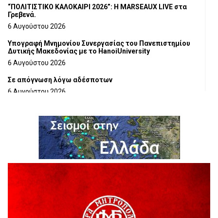
“ΠΟΛΙΤΙΣΤΙΚΟ ΚΑΛΟΚΑΙΡΙ 2026”: Η MARSEAUX LIVE στα
Γρεβενά.
6 Αυγούστου 2026
Υπογραφή Μνημονίου Συνεργασίας του Πανεπιστημίου
Δυτικής Μακεδονίας με το HanoiUniversity
6 Αυγούστου 2026
Σε απόγνωση λόγω αδέσποτων
6 Αυγούστου 2026
ΔΙΑΚΟΠΗ ΗΛΕΚΤΡΙΚΟΥ ΡΕΥΜΑΤΟΣ
6 Αυγούστου 2026
Ολοκληρώνεται η ασφαλτόστρωση της οδού Περιβόλι –
Αβδέλλα
6 Αυγούστου 2026
H παραδοχή λαθών είναι (και) δύναμη
5 Αυγούστου 2026
Ο ΑΝΔΡΕΑΣ ΑΣΛΑΝΙΔΗΣ ΣΥΝΕΧΙΖΕΙ ΣΤΟΝ ΠΡΩΤΕΑ
ΓΡΕΒΕΝΩΝ