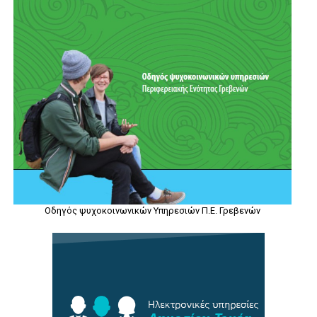
Οδηγός ψυχοκοινωνικών Υπηρεσιών Π.Ε. Γρεβενών