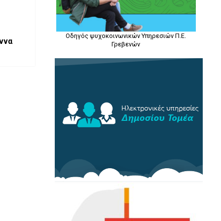
Οδηγός ψυχοκοινωνικών Υπηρεσιών Π.Ε.
άννα
Γρεβενών