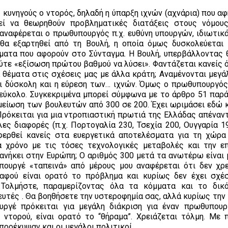
 κυνηγούς ο ντορός, δηλαδή η ύπαρξη ιχνών (αχνάρια) που α
ί να θεωρηθούν προβληματικές διατάξεις στους νόμους
ναφέρεται ο πρωθυπουργός π.χ. ευθύνη υπουργών, ιδιωτικά 
 θα εξαρτηθεί από τη Βουλή, η οποία όμως δυσκολεύεται
έματα που αφορούν στο Σύνταγμα. Η Βουλή, υπερβάλλοντας 
ύτε «εξίσωση πρώτου βαθμού να λύσει». Φαντάζεται κανείς ό
κά θέματα στις σχέσεις μας με άλλα κράτη; Aναμένονται μεγ
ι δύσκολη και η εύρεση των… ιχνών. Όμως ο πρωθυπουργός, 
ι εύκολο. Συγκεκριμένα μπορεί σύμφωνα με το άρθρο 51 παρ
μείωση των βουλευτών από 300 σε 200. Έχει ωριμάσει εδώ κ
 Πρόκειται για μια ντροπιαστική πρωτιά της Ελλάδας απέναν
ες διαφορές (π.χ. Πορτογαλία 230, Τσεχία 200, Ουγγαρία 19
αφερθεί κανείς στα ευεργετικά αποτελέσματα για τη χώρα
α χρόνο με τις τόσες τεχνολογικές μεταβολές και την ε
 ανήκει στην Ευρώπη; Ο αριθμός 300 μετά τα ανωτέρω είναι 
ουργέ «ταπεινά» από μέρους μου αναφέρεται ότι δεν χρε
 αφού είναι ορατό το πρόβλημα και κυρίως δεν έχει σχέ
Τολμήστε, παραμερίζοντας όλα τα κόμματα και το δικ
ευτές . Θα βοηθήσετε την υστεροφημία σας, αλλά κυρίως την
υργέ πρόκειται για μεγάλη διάκριση για έναν πρωθυπου
 ντορού, είναι ορατό το “θήραμα”. Χρειάζεται τόλμη. Με 
ροέκυψαν και οι μεγάλοι πολιτικοί.