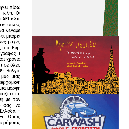
φήνει πίσω
 κ.λπ. Οι
ΑΕΙ κ.λπ.
 σε απλές
θα λέγαμε
τι μπορεί
άλες μάχες
ο κ. Κυρ.
άγραφος 1
αι χρόνια
τι σε όλες
9, Βέλγιο
 μας μιας
περχόμενη
μια μορφή
ιάζεται η
ση με τον
ό σας, να
 Ελλάδα. Η
ργό. Όπως
παρόμοιας