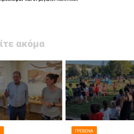
ίτε ακόμα
Ά
ΓΡΕΒΕΝΆ