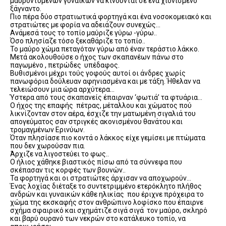
μαυροντυμένων γυναικών να κινούνται σε ένα χιονισμένο
ξάγναντο.
Πιο πέρα δύο στρατιωτικά φορτηγά και ένα νοσοκομειακό και
στρατιώτες με φορία να αδειάζουν συνεχώς…
Ανάμεσά τους το τοπίο μαύριζε γύρω -γύρω..
Όσο πλησίαζε τόσο ξεκαθάριζε το τοπίο..
Το μαύρο χώμα πεταγόταν γύρω από έναν τεράστιο λάκκο.
Μετά ακολουθούσε ο ήχος των σκαπανέων πάνω στο
παγωμένο , πετρώδες υπέδαφος.
Βυθισμένοι μέχρι τούς γοφούς αυτοί οι άνδρες χωρίς
πανωφόρια δούλευαν αφηνιασμένα και με τάξη. Ήθελαν να
τελειώσουν μια ώρα αρχύτερα…
Ύστερα από τους σκαπανείς έπαιρναν ‘φωτιά’ τα φτυάρια…
Ο ήχος της επαφής πέτρας, μέταλλου και χώματος πού
λικνίζονταν στον αέρα, έσχιζε την ματωμένη σιγαλιά του
απογεύματος σαν στριγκές ακονισμένου θανάτου και
τρομαγμένων Ερινύων.
Όταν πλησίασε πιο κοντά ο λάκκος είχε γεμίσει με πτώματα
που δεν χωρούσαν πια.
Άρχιζε να λιγοστεύει το φως..
Ο ήλιος χάθηκε βιαστικός πίσω από τα σύννεφα που
σκέπασαν τις κορφές των βουνών..
Τα φορτηγά και οι στρατιώτες άρχισαν να αποχωρούν…
Ένας λοχίας διέταξε το συντετριμμένο ετερόκλητο πλήθος
ανδρών και γυναικών κάθε ηλικίας που έριχνε πρόχειρα το
χώμα της εκσκαφής στον ανθρώπινο λοφίσκο που έπαιρνε
σχήμα σφαιρικό και σχημάτιζε σιγά σιγά τον μαύρο, σκληρό
και βαρύ ουρανό των νεκρών στο κατάλευκο τοπίο, να