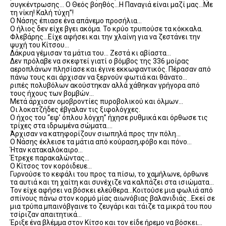
συγκέντρωσης… Ο Θεός βοηθός…Η Παναγιά είναι μαζί μας…Με
τη νίκη! Καλή τύχη”!
Ο Νάσης έπιασε ένα απάνεμο προσήλια…
Ο ήλιος δεν είχε βγει ακόμα. Το κρύο τρυπούσε τα κόκκαλα.
Φλεβάρης…Είχε αφήσει και την χλαίνη για να ζεστάνει την
ψυχή του Κίτσου…
Δάκρυα γέμισαν τα μάτια του… Ζεστά κι αβίαστα…
Δεν πρόλαβε να σκεφτεί γιατί ο βόμβος της 336 μοίρας
αεροπλάνων πλησίασε και έγινε εκκωφαντικός. Πέρασαν από
πάνω τους και άρχισαν να ξερνούν φωτιά και θάνατο…
ριπές πολυβόλων ακούστηκαν αλλά χάθηκαν γρήγορα από
τους ήχους των βομβών…
Μετά άρχισαν ομοβροντίες πυροβολικού και όλμων…
Οι λοκατζήδες έβγαλαν τις ξιφολόγχες.
Ο ήχος του “εφ’ όπλου λόγχη” ήχησε ρυθμικά και όρθωσε τις
τρίχες στα ιδρωμένα σώματα….
Άρχισαν να κατηφορίζουν σιωπηλά προς την πόλη…
Ο Νάσης έκλεισε τα μάτια από κούραση,φόβο και πόνο…
Ήταν κατακαλόκαιρο…
Έτρεχε παρακαλώντας…
Ο Κίτσος τον κορόιδευε…
Γυρνούσε το κεφάλι του προς τα πίσω, το χαμήλωνε, όρθωνε
τα αυτιά και τη χαίτη και συνέχιζε να καλπάζει στα ισιώματα…
Τον είχε αφήσει να βόσκει ελεύθερα…Κοιτούσε μια φωλιά από
σπίνους πάνω στον κορμό μίας αιωνόβιας βαλανιδιάς…Εκεί σε
μια τρύπα μπαινόβγαινε το ζευγάρι και τάιζε τα μικρά του που
τσίριζαν απαιτητικά…
Έριξε ένα βλέμμα στον Κίτσο και τον είδε ήρεμο να βόσκει…