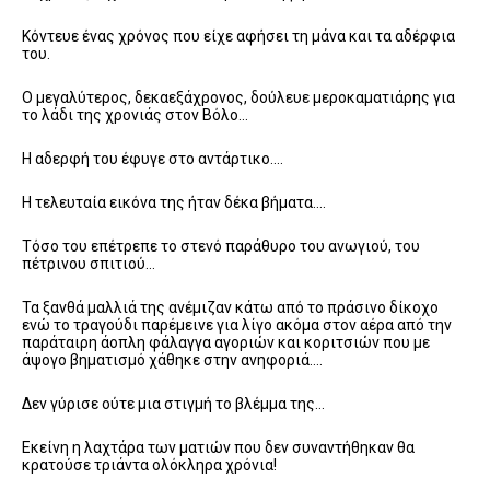
Κόντευε ένας χρόνος που είχε αφήσει τη μάνα και τα αδέρφια
του.
Ο μεγαλύτερος, δεκαεξάχρονος, δούλευε μεροκαματιάρης για
το λάδι της χρονιάς στον Βόλο…
Η αδερφή του έφυγε στο αντάρτικο….
Η τελευταία εικόνα της ήταν δέκα βήματα….
Τόσο του επέτρεπε το στενό παράθυρο του ανωγιού, του
πέτρινου σπιτιού…
Τα ξανθά μαλλιά της ανέμιζαν κάτω από το πράσινο δίκοχο
ενώ το τραγούδι παρέμεινε για λίγο ακόμα στον αέρα από την
παράταιρη άοπλη φάλαγγα αγοριών και κοριτσιών που με
άψογο βηματισμό χάθηκε στην ανηφοριά….
Δεν γύρισε ούτε μια στιγμή το βλέμμα της…
Εκείνη η λαχτάρα των ματιών που δεν συναντήθηκαν θα
κρατούσε τριάντα ολόκληρα χρόνια!