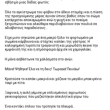
σβήσιμο μιας δάδας φωτός
Όλο το αγκίστρωμα του φόβου στο άδειο στομάχι και η πίεση
της προηγούμενης μέρας έγιναν ύπνος βαθύς όπου το σώμα
κατέρχεται αποκαμωμένο ενώ η ψυχή και το πνεύμα
ξετρυπώνουν και ελεύθερα περιδιαβαίνουν σαν πουλιά σε
αδιάβατους παραδείσους…
Είχε μισο-σηκώσει με ένα μακρύ ξύλο το φορτωμένο με
σωμένα κάρβουνα και στάχτες καπάκι της γάστρας. Η
καλοψημένη τυρόπιτα τραγανιστή και μυρωδάτη έκανε την
εμφάνισή της και η ατμόσφαιρα άρχισε να χαμογελάει.
Η μάνα ασβέστωνε τα χαλάσματα στο ανώι
Μάνα! Ψήθηκε! Έλα να τη δεις! Τωρααα! Πεινάω!
Κρατούσε το καπάκι μακριά και χάζευε το μεγάλο μπακιρένιο
ταψί με πίτα.
Ξαφνικά, η αυλή γέμισε με οπλισμένους αγριωπούς
γενειοφόρους που μαζεύτηκαν απειλητικά γύρω του.
Ένα κοντάκι όπλου του τρύπησε τα πλευρά…