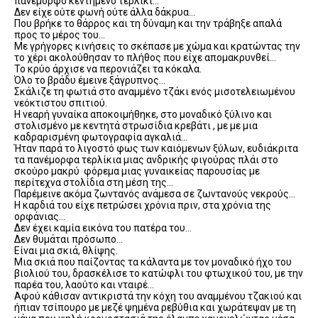
πανέμορφο κεντημένο τερλίκι…
Δεν είχε ούτε φωνή ούτε άλλα δάκρυα…
Που βρήκε το θάρρος και τη δύναμη και την τράβηξε απαλά
προς το μέρος του…
Με γρήγορες κινήσεις το σκέπασε με χώμα και κρατώντας την
το χέρι ακολούθησαν το πλήθος που είχε απομακρυνθεί…
Το κρύο άρχισε να περονιάζει τα κόκαλα.
Όλο το βράδυ έμεινε ξάγρυπνος…
Σκάλιζε τη φωτιά στο αναμμένο τζάκι ενός μισοτελειωμένου
νεόκτιστου σπιτιού.
Η νεαρή γυναίκα αποκοιμήθηκε, στο μοναδικό ξύλινο και
στολισμένο με κεντητά στρωσίδια κρεβάτι , με με μια
καδραρισμένη φωτογραφία αγκαλιά…
Ήταν παρά το λιγοστό φως των καιόμενων ξύλων, ευδιάκριτα
τα πανέμορφα τερλίκια μιας ανδρικής φιγούρας πλάι στο
σκούρο μακρύ φόρεμα μιας γυναικείας παρουσίας με
περίτεχνα στολίδια στη μέση της…
Παρέμεινε ακόμα ζωντανός ανάμεσα σε ζωντανούς νεκρούς…
Η καρδιά του είχε πετρώσει χρόνια πριν, στα χρόνια της
ορφάνιας…
Δεν έχει καμία εικόνα του πατέρα του…
Δεν θυμάται πρόσωπο…
Είναι μια σκιά, θλίψης.
Μια σκιά που παίζοντας τα κάλαντα με τον μοναδικό ήχο του
βιολιού του, δρασκέλισε το κατώφλι του φτωχικού του, με την
παρέα του, λαούτο και νταιρέ…
Αφού κάθισαν αντικριστά την κόχη του αναμμένου τζακιού και
ήπιαν τσίπουρο με μεζέ ψημένα ρεβύθια και χωράτεψαν με τη