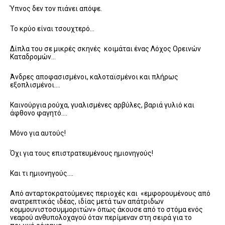
Ύπνος δεν τον πιάνει απόψε.
Το κρύο είναι τσουχτερό…
Δίπλα του σε μικρές σκηνές κοιμάται ένας Λόχος Ορεινών
Καταδρομών…
Άνδρες αποφασισμένοι, καλοταϊσμένοι και πλήρως
εξοπλισμένοι….
Καινούργια ρούχα, γυαλισμένες αρβύλες, βαριά γυλιό και
άφθονο φαγητό….
Μόνο για αυτούς!
Όχι για τους επιστρατευμένους ημιονηγούς!
Και τι ημιονηγούς….
Από ανταρτοκρατούμενες περιοχές και «εμφορουμένους από
ανατρεπτικάς ιδέας, ιδίας μετά των απάτριδων
κομμουνιστοσυμμοριτών» όπως άκουσε από το στόμα ενός
νεαρού ανθυπολοχαγού όταν περίμεναν στη σειρά για το