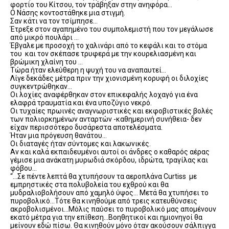
φορτίο του Κίτσου, τον τράβηξαν στην ανηφόρα…
Ο Νάσης κοντοστάθηκε μια στιγμή.
Σαν κάτι να τον τσίμπησε…
Έτρεξε στον αγαπημένο του συμπολεμιστή που τον μεγάλωσε
από μικρό πουλάρι …
Έβγαλε με προσοχή το χαλινάρι από το κεφάλι και το στόμα
του και τον σκέπασε τρυφερά με την κουρελιασμένη και
βρώμικη χλαίνη του …
Τώρα ήταν ελεύθερη η ψυχή του να αναπαυτεί…
Λίγε δεκάδες μέτρα πριν την χιονισμένη κορυφή οι διλοχίες
συγκεντρώθηκαν…
Οι λοχίες αναφέρθηκαν στον επικεφαλής λοχαγό για ένα
ελαφρά τραυματία και ένα υποζύγιο νεκρό.
Οι τυχαίες πρωινές αναγνωριστικές και εκφοβιστικές βολές
των πολιορκημένων ανταρτών -καθημερινή συνήθεια- δεν
είχαν περισσότερο δυσάρεστα αποτελέσματα.
Ήταν μια πρόγευση θανάτου…
Οι διαταγές ήταν σύντομες και λακωνικές.
Αν και καλά εκπαιδευμένοι αυτοί οι άνδρες ο καθαρός αέρας
γέμισε μια ανάκατη μυρωδιά σκόρδου, ιδρώτα, τραγίλας και
φόβου…
“…Σε πέντε λεπτά θα χτυπήσουν τα αεροπλάνα Curtiss με
εμπρηστικές στα πολυβολεία του εχθρού και θα
μυδραλιοβολήσουν από χαμηλό ύψος… Μετά θα χτυπήσει το
πυροβολικό…Τότε θα κινηθούμε από τρεις κατευθύνσεις
ακροβολισμένοι…Μόλις παύσει το πυροβολικό μας απομένουν
εκατό μέτρα για την επίθεση…Βοηθητικοί και ημιονηγοί θα
μείνουν εδώ πίσω. Θα κινηθούν μόνο όταν ακούσουν σάλπιγγα