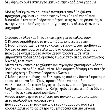
δεν άφηναν ούτε στιγμή το μάτι και την καρδιά να χαρούν!
Μόλις διάβηκαν το ορμητικό ποταμάκι από δύο ξύλινα
πρόχειρα γεφύρια και παρά τον αχό του θολού νερού που
δυσκολευόταν στις θεόρατες πέτρες, στις άγριες ρεματιές, ο
ανατριχιαστικός ήχος του συρίγματος των όλμων ήταν σαν
μαχαιριά!.
Σκόρπισαν όλοι και έπεσαν καταγής για να καλυφτούν.
Ο Κίτσος σηκώθηκε στα πίσω πόδια χλιμιτρίζοντας.
Ο Νάσης προσπάθησε να τον κρατήσει κοντά του ,τραβώντας
δυνατά κι απότομα το χαλινάρι. Ένα κομμάτι αλυσίδας που
περνούσε ανάμεσα στα σαγόνια τον προσγείωσε στα
μπροστινά πόδια αλλά αμέσως τίναξε στον αέρα, κλωτσώντας
δυνατά, τα πισινά.
Μέσα στον καπνό στα χώματα και την κρύα χιονισμένη λάσπη
βρέθηκαν και οι δύο πλάι-πλάι…Μια αόρατη δύναμη τον πέταξε
καταγής στη ρίζα ενός θεόρατου έλατου…
Ο Νάσης σαστισμένος και ζαλισμένος από τον δυνατό κρότο με
τα αυτιά του να βουίζουν, προσπάθησε να σηκωθεί….
Δίπλα του ακούστηκαν βογγητά πόνου ενώ πιο πέρα ένας
λοχίας μαυριδερός από την Κρήτη φώναζε μέσα από τα δόντια
του ” πέστε κάτω μωρέ κοπέλια…”
Ακούστηκαν μερικές εκρήξεις πιο πάνω και πιο μακριά και
μετά ακολούθησε νεκρική σιγή!
Δυο νοσοκόμοι έπεσαν πάνω σε έναν τραυματία που είχε
κουρελιασμένο το αριστερό του μπατζάκι και μια μεγάλη