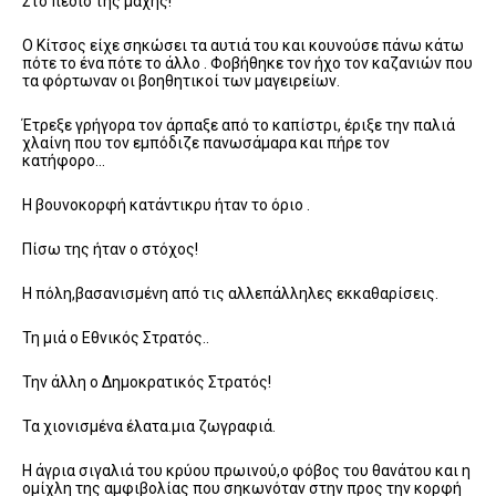
Στο πεδίο της μάχης!
Ο Κίτσος είχε σηκώσει τα αυτιά του και κουνούσε πάνω κάτω
πότε το ένα πότε το άλλο . Φοβήθηκε τον ήχο τον καζανιών που
τα φόρτωναν οι βοηθητικοί των μαγειρείων.
Έτρεξε γρήγορα τον άρπαξε από το καπίστρι, έριξε την παλιά
χλαίνη που τον εμπόδιζε πανωσάμαρα και πήρε τον
κατήφορο…
Η βουνοκορφή κατάντικρυ ήταν το όριο .
Πίσω της ήταν ο στόχος!
Η πόλη,βασανισμένη από τις αλλεπάλληλες εκκαθαρίσεις.
Τη μιά ο Εθνικός Στρατός..
Την άλλη ο Δημοκρατικός Στρατός!
Τα χιονισμένα έλατα.μια ζωγραφιά.
Η άγρια σιγαλιά του κρύου πρωινού,ο φόβος του θανάτου και η
ομίχλη της αμφιβολίας που σηκωνόταν στην προς την κορφή