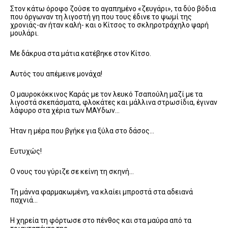
Στον κάτω όροφο ζούσε το αγαπημένο «ζευγάρι», τα δύο βόδια
που όργωναν τη λιγοστή γη που τους έδινε το ψωμί της
χρονιάς-αν ήταν καλή- και ο Κίτσος το σκληροτράχηλο ψαρή
μουλάρι.
Με δάκρυα στα μάτια κατέβηκε στον Κίτσο.
Αυτός του απέμεινε μονάχα!
Ο μαυροκόκκινος Καράς με τον λευκό Τσαπούλη μαζί με τα
λιγοστά σκεπάσματα, φλοκάτες και μάλλινα στρωσίδια, έγιναν
λάφυρο στα χέρια των ΜΑΥδων…
Ήταν η μέρα που βγήκε για ξύλα στο δάσος…
Ευτυχώς!
Ο νους του γύριζε σε κείνη τη σκηνή…
Τη μάννα φαρμακωμένη, να κλαίει μπροστά στα αδειανά
παχνιά…
Η χηρεία τη φόρτωσε στο πένθος και στα μαύρα από τα