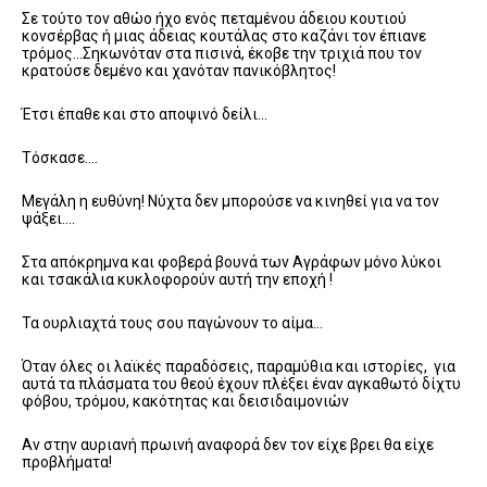
Σε τούτο τον αθώο ήχο ενός πεταμένου άδειου κουτιού
κονσέρβας ή μιας άδειας κουτάλας στο καζάνι τον έπιανε
τρόμος…Σηκωνόταν στα πισινά, έκοβε την τριχιά που τον
κρατούσε δεμένο και χανόταν πανικόβλητος!
Έτσι έπαθε και στο αποψινό δείλι…
Τόσκασε….
Μεγάλη η ευθύνη! Νύχτα δεν μπορούσε να κινηθεί για να τον
ψάξει….
Στα απόκρημνα και φοβερά βουνά των Αγράφων μόνο λύκοι
και τσακάλια κυκλοφορούν αυτή την εποχή !
Τα ουρλιαχτά τους σου παγώνουν το αίμα…
Όταν όλες οι λαϊκές παραδόσεις, παραμύθια και ιστορίες, για
αυτά τα πλάσματα του θεού έχουν πλέξει έναν αγκαθωτό δίχτυ
φόβου, τρόμου, κακότητας και δεισιδαιμονιών
Αν στην αυριανή πρωινή αναφορά δεν τον είχε βρει θα είχε
προβλήματα!