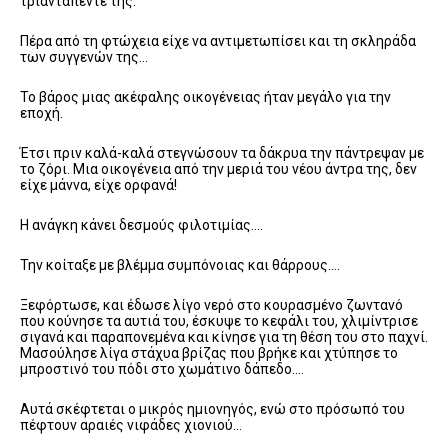
τριανταπέντε της.
Πέρα από τη φτώχεια είχε να αντιμετωπίσει και τη σκληράδα
των συγγενών της…
Το βάρος μιας ακέφαλης οικογένειας ήταν μεγάλο για την
εποχή.
Έτσι πριν καλά-καλά στεγνώσουν τα δάκρυα την πάντρεψαν με
το ζόρι. Μια οικογένεια από την μεριά του νέου άντρα της, δεν
είχε μάννα, είχε ορφανά!
Η ανάγκη κάνει δεσμούς φιλοτιμίας….
Την κοίταξε με βλέμμα συμπόνοιας και θάρρους….
Ξεφόρτωσε, και έδωσε λίγο νερό στο κουρασμένο ζωντανό
που κούνησε τα αυτιά του, έσκυψε το κεφάλι του, χλιμίντρισε
σιγανά και παραπονεμένα και κίνησε για τη θέση του στο παχνί.
Μασούλησε λίγα στάχυα βρίζας που βρήκε και χτύπησε το
μπροστινό του πόδι στο χωμάτινο δάπεδο….
Αυτά σκέφτεται ο μικρός ημιονηγός, ενώ στο πρόσωπό του
πέφτουν αραιές νιφάδες χιονιού…