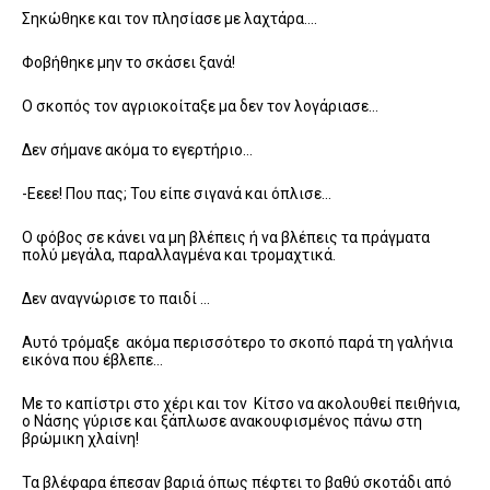
Σηκώθηκε και τον πλησίασε με λαχτάρα….
Φοβήθηκε μην το σκάσει ξανά!
Ο σκοπός τον αγριοκοίταξε μα δεν τον λογάριασε…
Δεν σήμανε ακόμα το εγερτήριο…
-Εεεε! Που πας; Του είπε σιγανά και όπλισε…
Ο φόβος σε κάνει να μη βλέπεις ή να βλέπεις τα πράγματα
πολύ μεγάλα, παραλλαγμένα και τρομαχτικά.
Δεν αναγνώρισε το παιδί …
Αυτό τρόμαξε ακόμα περισσότερο το σκοπό παρά τη γαλήνια
εικόνα που έβλεπε…
Με το καπίστρι στο χέρι και τον Κίτσο να ακολουθεί πειθήνια,
ο Νάσης γύρισε και ξάπλωσε ανακουφισμένος πάνω στη
βρώμικη χλαίνη!
Τα βλέφαρα έπεσαν βαριά όπως πέφτει το βαθύ σκοτάδι από