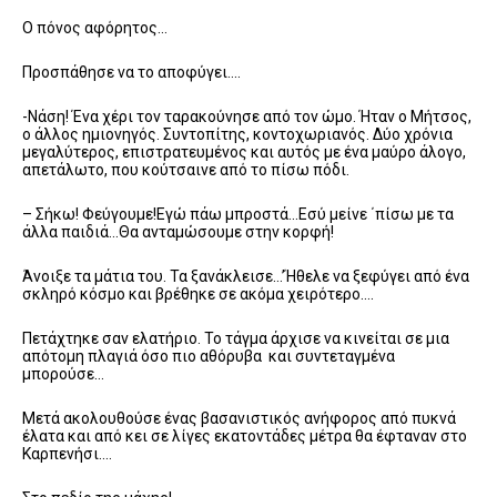
Ο πόνος αφόρητος…
Προσπάθησε να το αποφύγει….
-Νάση! Ένα χέρι τον ταρακούνησε από τον ώμο. Ήταν ο Μήτσος,
ο άλλος ημιονηγός. Συντοπίτης, κοντοχωριανός. Δύο χρόνια
μεγαλύτερος, επιστρατευμένος και αυτός με ένα μαύρο άλογο,
απετάλωτο, που κούτσαινε από το πίσω πόδι.
– Σήκω! Φεύγουμε!Εγώ πάω μπροστά…Εσύ μείνε ΄πίσω με τα
άλλα παιδιά…Θα ανταμώσουμε στην κορφή!
Άνοιξε τα μάτια του. Τα ξανάκλεισε…’Ήθελε να ξεφύγει από ένα
σκληρό κόσμο και βρέθηκε σε ακόμα χειρότερο….
Πετάχτηκε σαν ελατήριο. Το τάγμα άρχισε να κινείται σε μια
απότομη πλαγιά όσο πιο αθόρυβα και συντεταγμένα
μπορούσε…
Μετά ακολουθούσε ένας βασανιστικός ανήφορος από πυκνά
έλατα και από κει σε λίγες εκατοντάδες μέτρα θα έφταναν στο
Καρπενήσι….