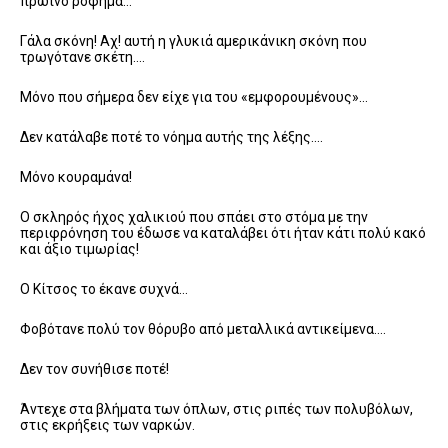
πρωινό ρόφημα…
Γάλα σκόνη! Αχ! αυτή η γλυκιά αμερικάνικη σκόνη που
τρωγότανε σκέτη….
Μόνο που σήμερα δεν είχε για του «εμφορουμένους»…
Δεν κατάλαβε ποτέ το νόημα αυτής της λέξης….
Μόνο κουραμάνα!
Ο σκληρός ήχος χαλικιού που σπάει στο στόμα με την
περιφρόνηση του έδωσε να καταλάβει ότι ήταν κάτι πολύ κακό
και άξιο τιμωρίας!
Ο Κίτσος το έκανε συχνά…
Φοβότανε πολύ τον θόρυβο από μεταλλικά αντικείμενα….
Δεν τον συνήθισε ποτέ!
Άντεχε στα βλήματα των όπλων, στις ριπές των πολυβόλων,
στις εκρήξεις των ναρκών.