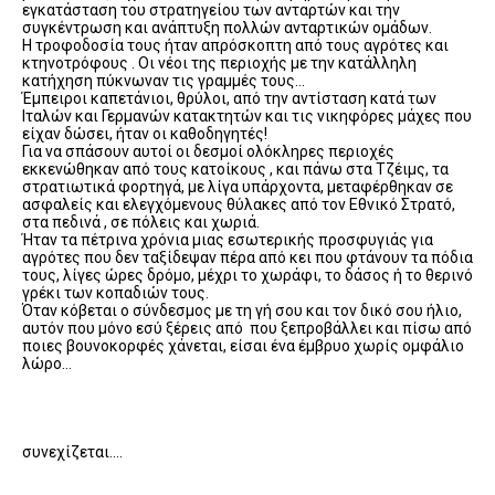
εγκατάσταση του στρατηγείου των ανταρτών και την
συγκέντρωση και ανάπτυξη πολλών ανταρτικών ομάδων.
Η τροφοδοσία τους ήταν απρόσκοπτη από τους αγρότες και
κτηνοτρόφους . Οι νέοι της περιοχής με την κατάλληλη
κατήχηση πύκνωναν τις γραμμές τους…
Έμπειροι καπετάνιοι, θρύλοι, από την αντίσταση κατά των
Ιταλών και Γερμανών κατακτητών και τις νικηφόρες μάχες που
είχαν δώσει, ήταν οι καθοδηγητές!
Για να σπάσουν αυτοί οι δεσμοί ολόκληρες περιοχές
εκκενώθηκαν από τους κατοίκους , και πάνω στα Τζέιμς, τα
στρατιωτικά φορτηγά, με λίγα υπάρχοντα, μεταφέρθηκαν σε
ασφαλείς και ελεγχόμενους θύλακες από τον Εθνικό Στρατό,
στα πεδινά , σε πόλεις και χωριά.
Ήταν τα πέτρινα χρόνια μιας εσωτερικής προσφυγιάς για
αγρότες που δεν ταξίδεψαν πέρα από κει που φτάνουν τα πόδια
τους, λίγες ώρες δρόμο, μέχρι το χωράφι, το δάσος ή το θερινό
γρέκι των κοπαδιών τους.
Όταν κόβεται ο σύνδεσμος με τη γή σου και τον δικό σου ήλιο,
αυτόν που μόνο εσύ ξέρεις από που ξεπροβάλλει και πίσω από
ποιες βουνοκορφές χάνεται, είσαι ένα έμβρυο χωρίς ομφάλιο
λώρο…
συνεχίζεται….