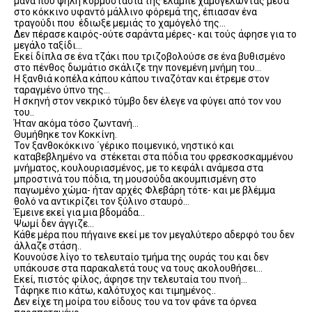
μάνα που ψηλή κορμοστασιά της έλαμπε χαμογελώντας μέσα
στο κόκκινο υφαντό μάλλινο φόρεμά της, έπιασαν ένα
τραγούδι που έδιωξε μεμιάς το χαμόγελό της…
Δεν πέρασε καιρός-ούτε σαράντα μέρες- και τούς άφησε για το
μεγάλο ταξίδι…
Εκεί δίπλα σε ένα τζάκι που τριζοβολούσε σε ένα βυθισμένο
στο πένθος δωμάτιο σκάλιζε την πονεμένη μνήμη του…
Η ξανθιά κοπέλα κάπου κάπου τιναζόταν και έτρεμε στον
ταραγμένο ύπνο της…
Η σκηνή στον νεκρικό τύμβο δεν έλεγε να φύγει από τον νου
του..
Ήταν ακόμα τόσο ζωντανή…
Θυμήθηκε τον Κοκκίνη.
Τον ξανθοκόκκινο ΄γέρικο ποιμενικό, νηστικό και
καταβεβλημένο να στέκεται στα πόδια του φρεσκοσκαμμένου
μνήματος, κουλουριασμένος, με το κεφάλι ανάμεσα στα
μπροστινά του πόδια, τη μουσούδα ακουμπισμένη στο
παγωμένο χώμα- ήταν αρχές Φλεβάρη τότε- και με βλέμμα
θολό να αντικρίζει τον ξύλινο σταυρό…
Έμεινε εκεί για μια βδομάδα…
Ψωμί δεν άγγιζε…
Κάθε μέρα που πήγαινε εκεί με τον μεγαλύτερο αδερφό του δεν
άλλαζε στάση..
Κουνούσε λίγο το τελευταίο τμήμα της ουράς του και δεν
υπάκουσε στα παρακαλετά τους να τους ακολουθήσει…
Εκεί, πιστός φίλος, άφησε την τελευταία του πνοή…
Τάφηκε πιο κάτω, καλότυχος και τιμημένος..
Δεν είχε τη μοίρα του είδους του να τον φάνε τα όρνεα