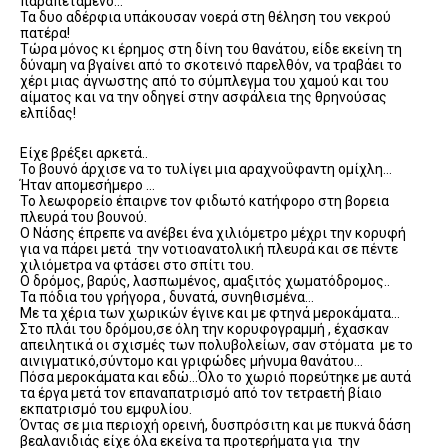
παραπεταμένο…
Τα δυο αδέρφια υπάκουσαν νοερά στη θέληση του νεκρού
πατέρα!
Τώρα μόνος κι έρημος στη δίνη του θανάτου, είδε εκείνη τη
δύναμη να βγαίνει από το σκοτεινό παρελθόν, να τραβάει το
χέρι μιας άγνωστης από το σύμπλεγμα του χαμού και του
αίματος και να την οδηγεί στην ασφάλεια της θρηνούσας
ελπίδας!
Είχε βρέξει αρκετά..
Το βουνό άρχισε να το τυλίγει μια αραχνοΰφαντη ομίχλη…
Ήταν απομεσήμερο …
Το λεωφορείο έπαιρνε τον φιδωτό κατήφορο στη βορεια
πλευρά του βουνού.
Ο Νάσης έπρεπε να ανέβει ένα χιλιόμετρο μέχρι την κορυφή
για να πάρει μετά την νοτιοανατολική πλευρά και σε πέντε
χιλιόμετρα να φτάσει στο σπίτι του.
Ο δρόμος, βαρύς, λασπωμένος, αμαξιτός χωματόδρομος..
Τα πόδια του γρήγορα , δυνατά, συνηθισμένα…
Με τα χέρια των χωρικών έγινε και με φτηνά μεροκάματα…
Στο πλάι του δρόμου,σε όλη την κορυφογραμμή , έχασκαν
απειλητικά οι σχισμές των πολυβολείων, σαν στόματα με το
αινιγματικό,σύντομο και γριφώδες μήνυμα θανάτου…
Πόσα μεροκάματα και εδώ…Όλο το χωριό πορεύτηκε με αυτά
τα έργα μετά τον επαναπατρισμό από τον τετραετή βίαιο
εκπατρισμό του εμφυλίου.
Όντας σε μια περιοχή ορεινή, δυσπρόσιτη και με πυκνά δάση
βεαλανιδιάς είχε όλα εκείνα τα προτερήματα για την