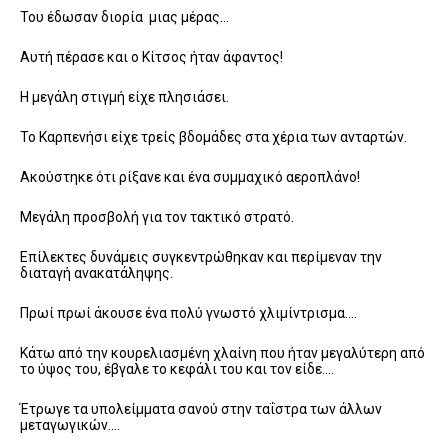
Του έδωσαν διορία μιας μέρας…
Αυτή πέρασε και ο Κίτσος ήταν άφαντος!
Η μεγάλη στιγμή είχε πλησιάσει.
Το Καρπενήσι είχε τρείς βδομάδες στα χέρια των ανταρτών.
Ακούστηκε ότι ρίξανε και ένα συμμαχικό αεροπλάνο!
Μεγάλη προσβολή για τον τακτικό στρατό.
Επίλεκτες δυνάμεις συγκεντρώθηκαν και περίμεναν την
διαταγή ανακατάληψης.
Πρωί πρωί άκουσε ένα πολύ γνωστό χλιμίντρισμα….
Κάτω από την κουρελιασμένη χλαίνη που ήταν μεγαλύτερη από
το ύψος του, έβγαλε το κεφάλι του και τον είδε….
Έτρωγε τα υπολείμματα σανού στην ταΐστρα των άλλων
μεταγωγικών….