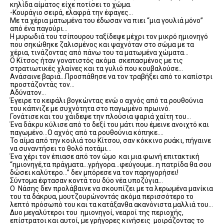
κηλίδα αίματος είχε ποτίσει το χώμα.
-Κουράγιο σειρά, ελαφρά την έφαγες…
Με τα χέρια ματωμένα του έδωσαν να πιει “μια γουλιά μόνο”
από ένα παγούρι…
Η μυρωδιά του τσίπουρου ταξίδεψε μέχρι τον μικρό ημιονηγό
που σηκώθηκε ζαλισμένος και ψαχνόταν στο σώμα με τα
χέρια, τινάζοντας από πάνω του τα ματωμένα χώματα…
Ο Κίτσος ήταν γονατιστός ακόμα σκεπασμένος με τις
στρατιωτικές χλαίνες και τα γυλιό που κουβαλούσε…
Ανάσαινε βαριά…Προσπάθησε να τον τραβήξει από το καπίστρι
προστάζοντάς τον…
Αδύνατον…
Έγειρε το κεφάλι βογκώντας ενώ ο αχνός από τα ρουθούνια
του κάπνιζε με συχνότητα στο παγωμένο πρωινό.
Γονάτισε και του χάιδεψε την πλούσια ψαριά χαίτη του…
Ένα δάκρυ κύλισε από το δεξί του μάτι που έμεινε ανοιχτό και
παγωμένο…Ο αχνός από τα ρουθούνια κόπηκε….
Το αίμα από την κοιλιά του Κίτσου, σαν κόκκινο ρυάκι, πήγαινε
να συναντήσει το θολό ποτάμι…
Ένα χέρι τον έπιασε από τον ώμο και μια φωνή επιτακτική
“ημιονηγέ,τα πράγματα…γρήγορα…φεύγουμε…η πατρίδα θα σου
δώσει καλύτερο…” δεν μπόρεσε να τον παρηγορήσει!
Σύντομα έφτασαν κοντά του δύο νέα υποζύγια…
Ο Νάσης δεν προλάβαινε να σκουπίζει με τα λερωμένα μανίκια
του τα δάκρυα, μουτζουρώνοντάς ακόμα περισσότερο το
λεπτό πρόσωπό του και τα κατάξανθα ακανόνιστα μαλλιά του…
Δυο μεγαλύτεροι του ημιονηγοί, νεαροί της περιοχής,
επίστρατοι και αυτοί, με γρήγορες κινήσεις μοιράζοντας το