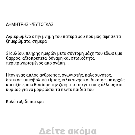
ΔΗΜΉΤΡΗΣ ΨΕΥΤΟΓΚΑΣ
Αφιερωμένο στην μνήμη του πατέρα μου που μας άφησε τα
ξημερώματα, σημερα
3 Ιουλίου, πλήρης ημερών μετα σύντομη μάχη που έδωσε με
θάρρος, αξιοπρέπεια, δύναμη και στωικότητα,
περιτριγυρισμένος απο αγάπη…..
Ηταν ενας απλός άνθρωπος, αγωνιστής, καλοσυνάτος,
δοτικός, υπερβολικά τίμιος, ειλικρινής και δίκαιος, με αρχές
και αξίες, που θυσίασε την ζωή του του για τους άλλους και
κυρίως για να μορφώσει τα πέντε παιδιά του!
Καλό ταξίδι πατέρα!
Δείτε ακόμα