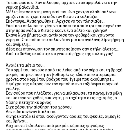
Το αποφάσισε…Σαν αίλουρος άρχισε να σκαρφαλώνει στην
γέρικη βαλανιδιά.
Μόλις έφτασε στη μέση εκεί που ένα χοντρό κλαδί άπλωνε
οριζόντια το χέρι του είδε τον Κίτσο να καλπάζει….
Σκόνταψε…Ανασηκώθηκε…Άρχισε να τον πλησιάζει…
Εκεί που άπλωσε το χέρι να πιάσει το καπίστρι που σερνόταν
στην πρασινάδα, ο Κίτσος έκανε ένα σάλτο και χάθηκε!
Έκανε λίγα βήματα και αντίκρισε τον φοβερό και χαίνοντα
γκρεμό…Στα πόδια του απλωνόταν μια καταγάλανη λίμνη ήρεμη
και ανέμελη…
Δέος και απόγνωση τον ακινητοποίησαν σαν στήλη άλατος….
Από το βάθος ακούστηκε ο γνωστός ήχος της σάλπιγγας!
Άνοιξε τα μάτια του…
Το κορμί του πονούσε από τις λείες από τον αέρα και τη βροχή
μικρές πέτρες, που ήταν βυθισμένες εδώ και εκατομμύρια
χρόνια στο κορμί του βράχου που έγειρε που ακούμπησε…
Η ψύχρα της πέτρας δεν τον εμπόδισε να ταξιδέψει ειρηνικά
για λίγο…
Σαν σαύρα που ηλιάζεται για να μαλακώσει τα παγωμένα μέλη
και ύστερα να χαθεί, ευκίνητη, με ταχύτητα στις σχισμές , ο
Νάσης πετάχτηκε ορθός.
Είχε χάσει την αίσθηση του χρόνου.
Δεν είδε κανέναν δίπλα του.
Κίνησε κατά κεί όπου ακούγονταν αραιές τουφεκιές, οιμωγές
και θρήνοι…
Άρχισε να ξεδιαλύνει από μακρά σκόρπιες φιγούρες