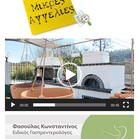
Πρόγραμμα
Αναπαραγωγής
Βίντεο
00:00
00:45