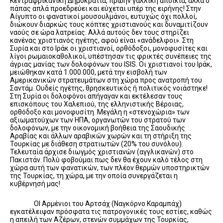
Κεντραφρικανική Δημοκρατία, πρώην γαλλική αποικία, αλλά ο
πάπας απλά προεδρεύει και εύχεται υπέρ της ειρήνης! Στην
Αίγυπτο οι φανατικοί μουσουλμάνοι, ευτυχώς όχι πολλοί,
διώκουν διαρκώς τους κόπτες χριστιανούς και δυναμιτίζουν
ναούς σε ώρα λατρείας. Αλλά αυτούς δεν τους στηρίζει
κανένας χριστιανός ηγέτης, αφού είναι «ανάδελφοι». Στη
Συρία και στο Ιράκ οι χριστιανοί, ορθόδοξοι, μονοφυσίτες και
λίγοι ρωμαιοκαθολικοί, υπέστησαν τις φρικτές συνέπειες της
άγριας μανίας των δολοφόνων του ISIS. Οι χριστιανοί του Ιράκ,
μειώθηκαν κατά 1.000.000, μετά την εισβολή των
Αμερικανικών στρατευμάτων στη χώρα προς ανατροπή του
Σαντάμ. Ουδείς ηγέτης, θρησκευτικός ή πολιτικός νοιάστηκε!
Στη Συρία οι δολοφόνοι απήγαγαν και εκτέλεσαν τους
επισκόπους του Χαλεπιού, της ελληνιστικής Βέροιας,
ορθόδοξο και μονοφυσίτη. Μεγάλη η «στενοχώρια» των
αξιωματούχων των ΗΠΑ, οργανωτών του στρατού των
δολοφόνων, με την οικονομική βοήθεια της Σαουδικής
Αραβίας και άλλων αραβικών χωρών και τη στήριξη της
Τουρκίας με διάθεση στρατιωτών (20% του συνόλου).
Τελευταία άρχισε διωγμός χριστιανών (αγγλικανών) στο
Πακιστάν. Πολύ φοβούμαι πως δεν θα έχουν καλό τέλος στη
χώρα αυτή των φανατικών, των πλέον θερμών υποστηρικτών
της Τουρκίας, τη χώρα, με την οποία συνεργάζεται η
κυβέρνησή μας!
ΟΙ Αρμένιοι του Αρτσάχ (Ναγκόρνο Καραμπάχ)
εγκατέλειψαν πρόσφατα τις πατρογονικές τους εστίες, καθώς
η απειλή των Αζέρων, στενών συμμάχων της Τουρκίας,