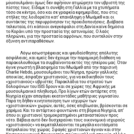
μουσουλμάνοι όμως δεν αφήνουν ατιμώρητο τον υβριστή της
πίστης τους. Είδαμε τι συνέβη στη Γαλλία με τα χτυπήματα
τόσο σε κέντρο, όσο και σε γραφεία εφημερίδας, που στις
στήλες της λοιδορείτο κατ’ επανάληψη ο Μωάμεθ και οι
συντάκτες της περιφρόνησαν τις προειδοποιήσεις. Διάβασα
τελευταία, ότι κάποιοι ανεγκέφαλοι στη Δανία καίνε δημόσια
το Κοράνι υπό την προστασία της αστυνομίας. Ο λαός
πληρώνει, για την προστασία αφρόνων, που συντελούν στην
όξυνση αντιπαραθέσεων.
Λόγω εσωστρέφειας και ψευδαίσθησης απόλυτης
ασφάλειας, και εμείς δεν έχουμε την παραμικρή διάθεση να
παρακολουθούμε τα συμβαίνοντα εκτός της ηπείρου μας. Όταν
έγινε γνωστή η βλασφημία του Μωάμεθ από την παρισινή
Charlie Hebdo, μουσουλμάνοι του Νίγηρα, πρώην γαλλικής
αποικίας, έσφαξαν χριστιανούς, για να εκδικηθούν τους
«χριστιανούς» υβριστές. Παρακλάδια του στρατού των
δολοφόνων του ISIS δρουν και σε χώρες της Αφρικής με
μουσουλμανικό πληθυσμό, Προ λίγων ετών αντάρτες στη
Νιγηρία είχαν απαγάγει εκατοντάδες μαθήτριες γυμνασίου.
Παρά τη δήθεν κινητοποίηση των ισχυρών των
«χριστιανικών» χωρών, αυτές, όσες επιβίωσαν, βρίσκονται σε
χαρέμια. Και το αντάρτικο φουντώνει στη βόρεια Νιγηρία, απ’
όπου οι χριστιανοί τρομοκρατημένοι μεταναστεύουν προς
νότο. Βέβαια αυτό δεν δυσχεραίνει τους οικονομικά ισχυρούς
«χριστιανούς» να εκμεταλλεύονται τα μεγάλα κοιτάσματα
πετρελαίου της χώρας. Σφαγές χριστιανών έγιναν και στην