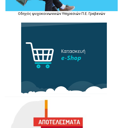
Οδηγός ψυχοκοινωνικών Υπηρεσιών Π.Ε. Γρεβενών