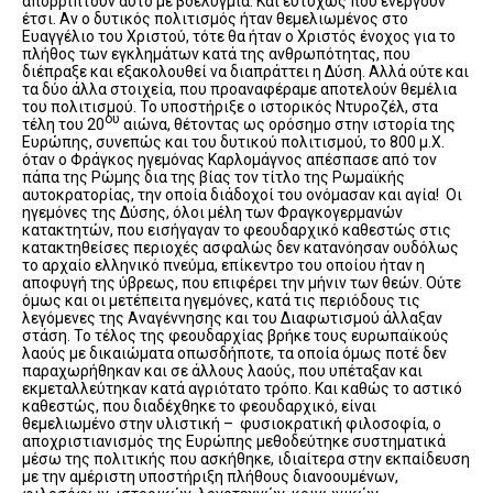
απορρίπτουν αυτό με βδελυγμία. Και ευτυχώς που ενεργούν
έτσι. Αν ο δυτικός πολιτισμός ήταν θεμελιωμένος στο
Ευαγγέλιο του Χριστού, τότε θα ήταν ο Χριστός ένοχος για το
πλήθος των εγκλημάτων κατά της ανθρωπότητας, που
διέπραξε και εξακολουθεί να διαπράττει η Δύση. Αλλά ούτε και
τα δύο άλλα στοιχεία, που προαναφέραμε αποτελούν θεμέλια
του πολιτισμού. Το υποστήριξε ο ιστορικός Ντυροζέλ, στα
ου
τέλη του 20
αιώνα, θέτοντας ως ορόσημο στην ιστορία της
Ευρώπης, συνεπώς και του δυτικού πολιτισμού, το 800 μ.Χ.
όταν ο Φράγκος ηγεμόνας Καρλομάγνος απέσπασε από τον
πάπα της Ρώμης δια της βίας τον τίτλο της Ρωμαϊκής
αυτοκρατορίας, την οποία διάδοχοί του ονόμασαν και αγία! Οι
ηγεμόνες της Δύσης, όλοι μέλη των Φραγκογερμανών
κατακτητών, που εισήγαγαν το φεουδαρχικό καθεστώς στις
κατακτηθείσες περιοχές ασφαλώς δεν κατανόησαν ουδόλως
το αρχαίο ελληνικό πνεύμα, επίκεντρο του οποίου ήταν η
αποφυγή της ύβρεως, που επιφέρει την μήνιν των θεών. Ούτε
όμως και οι μετέπειτα ηγεμόνες, κατά τις περιόδους τις
λεγόμενες της Αναγέννησης και του Διαφωτισμού άλλαξαν
στάση. Το τέλος της φεουδαρχίας βρήκε τους ευρωπαϊκούς
λαούς με δικαιώματα οπωσδήποτε, τα οποία όμως ποτέ δεν
παραχωρήθηκαν και σε άλλους λαούς, που υπέταξαν και
εκμεταλλεύτηκαν κατά αγριότατο τρόπο. Και καθώς το αστικό
καθεστώς, που διαδέχθηκε το φεουδαρχικό, είναι
θεμελιωμένο στην υλιστική – φυσιοκρατική φιλοσοφία, ο
αποχριστιανισμός της Ευρώπης μεθοδεύτηκε συστηματικά
μέσω της πολιτικής που ασκήθηκε, ιδιαίτερα στην εκπαίδευση
με την αμέριστη υποστήριξη πλήθους διανοουμένων,