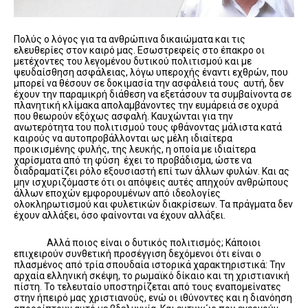
Πολύς ο λόγος για τα ανθρώπινα δικαιώματα και τις
ελευθερίες στον καιρό μας. Εσωστρεφείς στο έπακρο οι
μετέχοντες του λεγομένου δυτικού πολιτισμού και με
ψευδαίσθηση ασφάλειας, λόγω υπεροχής έναντι εχθρών, που
μπορεί να θέσουν σε δοκιμασία την ασφάλειά τους αυτή, δεν
έχουν την παραμικρή διάθεση να εξετάσουν τα συμβαίνοντα σε
πλανητική κλίμακα απολαμβάνοντες την ευμάρειά σε οχυρά
που θεωρούν εξόχως ασφαλή. Καυχώνται για την
ανωτερότητα του πολιτισμού τους φθάνοντας μάλιστα κατά
καιρούς να αυτοπροβάλλονται ως μέλη ιδιαίτερα
προικισμένης φυλής, της λευκής, η οποία με ιδιαίτερα
χαρίσματα από τη φύση έχει το προβάδισμα, ώστε να
διαδραματίζει ρόλο εξουσιαστή επί των άλλων φυλών. Και ας
μην ισχυριζόμαστε ότι οι απόψεις αυτές απηχούν ανθρώπους
άλλων εποχών εμφορουμένων από ιδεολογίες
ολοκληρωτισμού και φυλετικών διακρίσεων. Τα πράγματα δεν
έχουν αλλάξει, όσο φαίνονται να έχουν αλλάξει.
Αλλά ποιος είναι ο δυτικός πολιτισμός; Κάποιοι
επιχειρούν συνθετική προσέγγιση δεχόμενοι ότι είναι ο
πλασμένος από τρία σπουδαία ιστορικά χαρακτηριστικά: Την
αρχαία ελληνική σκέψη, το ρωμαϊκό δίκαιο και τη χριστιανική
πίστη. Το τελευταίο υποστηρίζεται από τους εναπομείνατες
στην ήπειρό μας χριστιανούς, ενώ οι ιθύνοντες και η διανόηση