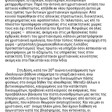
φιλοσόφων, ιστορικών, λογοτεχνών, κοινωνικών
μεταρρυθμιστών. Παρά την έντονη αντιχριστιανική στάση του
αστικού καθεστώτος, επήλθε εκ νέου προσέγγιση αυτού με
τους ηγέτες των δυτικών χριστιανικών ομολογιών. Από
κοινού πορεύθηκαν στις αποικίες στρατιωτικοί, διοικητικοί,
επιχειρηματίες και ιεραπόστολοι. Οι τελευταίοι, ως επί το
πλείστον προσέφεραν υπηρεσίες στις κατακτητικές χώρες
τους και όχι στην Εκκλησία του Χριστού. Ασφαλώς σε όλες
τις χώρες – αποικίες, ακόμη και στις με θρησκείες πολύ
εχθρικές έναντι του χριστιανισμού, κάποιοι μεταστράφηκαν
σε χριστιανική ομολογία, που ήταν τύποις πλέον κυρίαρχη στη
χώρα – μητρόπολη (ρωμαιοκαθολικισμός ή κλάδος
προτεσταντισμού). Ίσως πρώτοι να υπήρξαν όσοι έσπευσαν να
προσφέρουν, με το αζημίωτο, τις υπηρεσίες τους στον
κατακτητή. Έτσι σχηματίστηκαν χριστιανικές κοινότητες
ακόμη και στο Πακιστάν και στην Ινδία.
ο
Στη Δύση, κατά τον 20
αιώνα η κατάρρευση των
ιδεολογιών βάθυνε υπέρμετρα το υπαρξιακό κενό, ενώ
εκτόξευσε στα ύψη το κίνημα των δικαιωμάτων πάσης
φύσεως στο όνομα δήθεν της ελευθερίας. Μεταξύ άλλων ο
Δυτικοευρωπαίος, καυχώμενος για την κατάκτηση
δικαιωμάτων, προβαίνει κατά καιρούς σε ενέργειες, που
προσβάλλουν βάναυσα την πίστη συνανθρώπων μας εκτός της
ηπείρου μας, η οποία όμως δέχεται συνεχώς από αυτούς με
ρυθμούς, που κάποιοι θεωρούν ανησυχητικούς. Και ναι μεν οι
χριστιανοί, κατ’ όνομα πλέον μόνο, δεν έχουν διάθεση να
αγωνιστούν κατά της βλασφημίας, που εντείνεται, οι