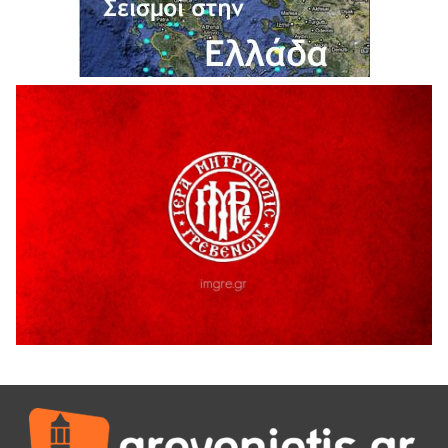
Ολοκληρώνεται η ασφαλτόστρωση της οδού Περιβόλι –
Αβδέλλα
6 Αυγούστου 2026
H παραδοχή λαθών είναι (και) δύναμη
5 Αυγούστου 2026
Ο ΑΝΔΡΕΑΣ ΑΣΛΑΝΙΔΗΣ ΣΥΝΕΧΙΖΕΙ ΣΤΟΝ ΠΡΩΤΕΑ
ΓΡΕΒΕΝΩΝ
5 Αυγούστου 2026
Ευχαριστήριο Εκπολιτιστικού Συλλόγου Ταξιάρχη προς κ.
Παρασχάκη Αθανάσιο
5 Αυγούστου 2026
Διακοπή υδροδότησης του Α΄ κλάδου ύδρευσης
5 Αυγούστου 2026
Η Marseaux στα Γρεβενά για μια μοναδική συναυλία
5 Αυγούστου 2026
Θερινό Σινεμά στο πλαίσιο του «Πολιτιστικού