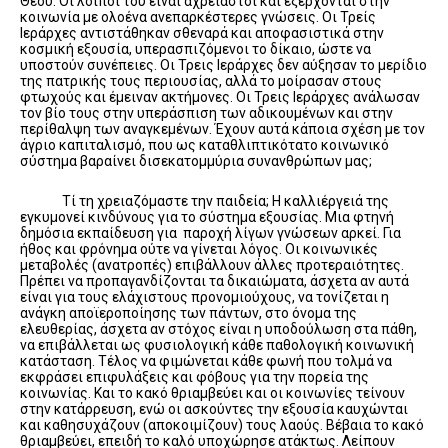
Θεού. Οι λοιποί του είναι αχρείαστοι και εξέρχονται στην
κοινωνία με ολοένα ανεπαρκέστερες γνώσεις. Οι Τρείς
Ιεράρχες αντιστάθηκαν σθεναρά και αποφασιστικά στην
κοσμική εξουσία, υπερασπιζόμενοι το δίκαιο, ώστε να
υποστούν συνέπειες. Οι Τρεις Ιεράρχες δεν αύξησαν το μερίδιο
της πατρικής τους περιουσίας, αλλά το μοίρασαν στους
φτωχούς και έμειναν ακτήμονες. Οι Τρεις Ιεράρχες ανάλωσαν
τον βίο τους στην υπεράσπιση των αδικουμένων και στην
περίθαλψη των αναγκεμένων. Έχουν αυτά κάποια σχέση με τον
άγριο καπιταλισμό, που ως καταθλιπτικότατο κοινωνικό
σύστημα βαραίνει δισεκατομμύρια συνανθρώπων μας;
Τί τη χρειαζόμαστε την παιδεία; Η καλλιέργειά της
εγκυμονεί κινδύνους για το σύστημα εξουσίας. Μια φτηνή
δημόσια εκπαίδευση για παροχή λίγων γνώσεων αρκεί. Για
ήθος και φρόνημα ούτε να γίνεται λόγος. Οι κοινωνικές
μεταβολές (ανατροπές) επιβάλλουν άλλες προτεραιότητες.
Πρέπει να προπαγανδίζονται τα δικαιώματα, άσχετα αν αυτά
είναι για τους ελάχιστους προνομιούχους, να τονίζεται η
ανάγκη αποϊεροποίησης των πάντων, στο όνομα της
ελευθερίας, άσχετα αν στόχος είναι η υποδούλωση στα πάθη,
να επιβάλλεται ως φυσιολογική κάθε παθολογική κοινωνική
κατάσταση. Τέλος να φιμώνεται κάθε φωνή που τολμά να
εκφράσει επιφυλάξεις και φόβους για την πορεία της
κοινωνίας. Και το κακό θριαμβεύει και οι κοινωνίες τείνουν
στην κατάρρευση, ενώ οι ασκούντες την εξουσία καυχώνται
και καθησυχάζουν (αποκοιμίζουν) τους λαούς. Βέβαια το κακό
θριαμβεύει, επειδή το καλό υποχώρησε ατάκτως. Λείπουν