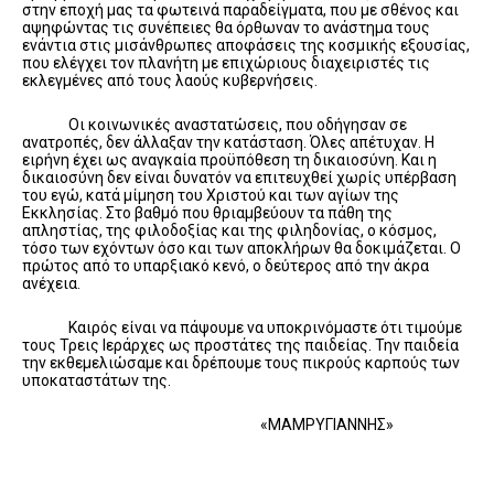
στην εποχή μας τα φωτεινά παραδείγματα, που με σθένος και
αψηφώντας τις συνέπειες θα όρθωναν το ανάστημα τους
ενάντια στις μισάνθρωπες αποφάσεις της κοσμικής εξουσίας,
που ελέγχει τον πλανήτη με επιχώριους διαχειριστές τις
εκλεγμένες από τους λαούς κυβερνήσεις.
Οι κοινωνικές αναστατώσεις, που οδήγησαν σε
ανατροπές, δεν άλλαξαν την κατάσταση. Όλες απέτυχαν. Η
ειρήνη έχει ως αναγκαία προϋπόθεση τη δικαιοσύνη. Και η
δικαιοσύνη δεν είναι δυνατόν να επιτευχθεί χωρίς υπέρβαση
του εγώ, κατά μίμηση του Χριστού και των αγίων της
Εκκλησίας. Στο βαθμό που θριαμβεύουν τα πάθη της
απληστίας, της φιλοδοξίας και της φιληδονίας, ο κόσμος,
τόσο των εχόντων όσο και των αποκλήρων θα δοκιμάζεται. Ο
πρώτος από το υπαρξιακό κενό, ο δεύτερος από την άκρα
ανέχεια.
Καιρός είναι να πάψουμε να υποκρινόμαστε ότι τιμούμε
τους Τρεις Ιεράρχες ως προστάτες της παιδείας. Την παιδεία
την εκθεμελιώσαμε και δρέπουμε τους πικρούς καρπούς των
υποκαταστάτων της.
«ΜΑΜΡΥΓΙΑΝΝΗΣ»