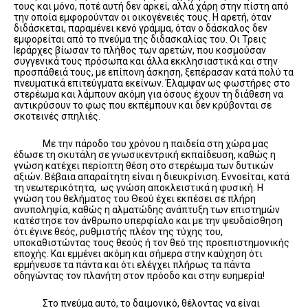
τους και μόνο, ποτέ αυτή δεν αρκεί, αλλά χάρη στην πίστη από
την οποία εμφορούνταν οι οικογένειές τους. Η αρετή, όταν
διδάσκεται, παραμένει κενό γράμμα, όταν ο δάσκαλος δεν
εμφορείται από το πνεύμα της διδασκαλίας του. Οι Τρεις
Ιεράρχες βίωσαν το πλήθος των αρετών, που κοσμούσαν
συγγενικά τους πρόσωπα και άλλα εκκλησιαστικά και στην
προσπάθειά τους, με επίπονη άσκηση, ξεπέρασαν κατά πολύ τα
πνευματικά επιτεύγματα εκείνων. Έλαμψαν ως φωστήρες στο
στερέωμα και λάμπουν ακόμη για όσους έχουν τη διάθεση να
αντικρύσουν το φως που εκπέμπουν και δεν κρύβονται σε
σκοτεινές σπηλιές.
Με την πάροδο του χρόνου η παιδεία στη χώρα μας
έδωσε τη σκυτάλη σε γνωσικεντρική εκπαίδευση, καθώς η
γνώση κατέχει περίοπτη θέση στο στερέωμα των δυτικών
αξιών. Βέβαια απαραίτητη είναι η διευκρίνιση. Εννοείται, κατά
τη νεωτερικότητα, ως γνώση αποκλειστικά η φυσική. Η
γνώση του θελήματος του Θεού έχει εκπέσει σε πλήρη
ανυποληψία, καθώς η αλματώδης ανάπτυξη των επιστημών
κατέστησε τον άνθρωπο υπερφίαλο και με την ψευδαίσθηση
ότι έγινε θεός, ρυθμιστής πλέον της τύχης του,
υποκαθιστώντας τους θεούς ή τον θεό της προεπιστημονικής
εποχής. Και εμμένει ακόμη και σήμερα στην καύχηση ότι
ερμήνευσε τα πάντα και ότι ελέγχει πλήρως τα πάντα
οδηγώντας τον πλανήτη στον πρόοδο και στην ευημερία!
Στο πνεύμα αυτό, το δαιμονικό, θέλοντας να είναι