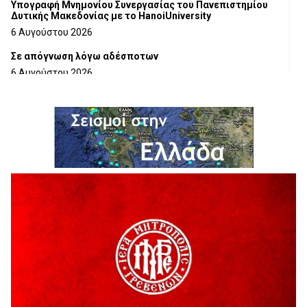
Υπογραφή Μνημονίου Συνεργασίας του Πανεπιστημίου
Δυτικής Μακεδονίας με το HanoiUniversity
6 Αυγούστου 2026
Σε απόγνωση λόγω αδέσποτων
6 Αυγούστου 2026
ΔΙΑΚΟΠΗ ΗΛΕΚΤΡΙΚΟΥ ΡΕΥΜΑΤΟΣ
6 Αυγούστου 2026
Ολοκληρώνεται η ασφαλτόστρωση της οδού Περιβόλι –
Αβδέλλα
6 Αυγούστου 2026
H παραδοχή λαθών είναι (και) δύναμη
5 Αυγούστου 2026
Ο ΑΝΔΡΕΑΣ ΑΣΛΑΝΙΔΗΣ ΣΥΝΕΧΙΖΕΙ ΣΤΟΝ ΠΡΩΤΕΑ
ΓΡΕΒΕΝΩΝ
5 Αυγούστου 2026
Ευχαριστήριο Εκπολιτιστικού Συλλόγου Ταξιάρχη προς κ.
Παρασχάκη Αθανάσιο