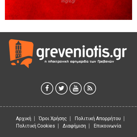
5 Αυγούστου 2026
Διακοπή υδροδότησης του Α΄ κλάδου ύδρευσης
5 Αυγούστου 2026
Η Marseaux στα Γρεβενά για μια μοναδική συναυλία
5 Αυγούστου 2026
Θερινό Σινεμά στο πλαίσιο του «Πολιτιστικού
Καλοκαιριού 2026» με την βραβευμένη ταινία «Μικρές
Ανάσες».
5 Αυγούστου 2026
Γρεβενά: Συνελήφθη 18χρονος αλλοδαπός, για κλοπή
εξοπλισμού γυμναστηρίου
5 Αυγούστου 2026
Αρχική
Όροι Χρήσης
Πολιτική Απορρήτου
Πολιτική Cookies
Διαφήμιση
Επικοινωνία