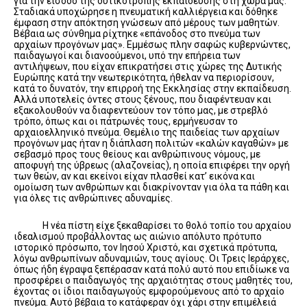
για την είσοδο της δυτικότροπης εκπαίδευσης στη χώρα μας.
Σταδιακά υποχώρησε η πνευματική καλλιέργεια και δόθηκε
έμφαση στην απόκτηση γνώσεων από μέρους των μαθητών.
Βέβαια ως σύνθημα ρίχτηκε «επάνοδος στο πνεύμα των
αρχαίων προγόνων μας». Εμμέσως πλην σαφώς κυβερνώντες,
παιδαγωγοί και διανοούμενοι, υπό την επήρεια των
αντιλήψεων, που είχαν επικρατήσει στις χώρες της Δυτικής
Ευρώπης κατά την νεωτερικότητα, ήθελαν να περιορίσουν,
κατά το δυνατόν, την επιρροή της Εκκλησίας στην εκπαίδευση.
Αλλά υποτελείς όντες στους ξένους, που διαφέντευαν και
εξακολουθούν να διαφεντεύουν τον τόπο μας, με στρεβλό
τρόπο, όπως και οι πάτρωνές τους, ερμήνευσαν το
αρχαιοελληνικό πνεύμα. Θεμέλιο της παιδείας των αρχαίων
προγόνων μας ήταν η διάπλαση πολιτών «καλών καγαθών» με
σεβασμό προς τους θείους και ανθρώπινους νόμους, με
αποφυγή της ύβρεως (αλαζονείας), η οποία επιφέρει την οργή
των θεών, αν και εκείνοι είχαν πλασθεί κατ’ εικόνα και
ομοίωση των ανθρώπων και διακρίνονταν για όλα τα πάθη και
για όλες τις ανθρώπινες αδυναμίες.
Η νέα πίστη είχε ξεκαθαρίσει το θολό τοπίο του αρχαίου
ιδεαλισμού προβάλλοντας ως αιώνιο απόλυτο πρότυπο
ιστορικό πρόσωπο, τον Ιησού Χριστό, και σχετικά πρότυπα,
λόγω ανθρωπίνων αδυναμιών, τους αγίους. Οι Τρεις Ιεράρχες,
όπως ήδη έγραψα ξεπέρασαν κατά πολύ αυτό που επιδίωκε να
προσφέρει ο παιδαγωγός της αρχαιότητας στους μαθητές του,
έχοντας οι ίδιοι παιδαγωγούς εμφορούμενους από το αρχαίο
πνεύμα. Αυτό βέβαια το κατάφεραν όχι χάρι στην επιμέλειά