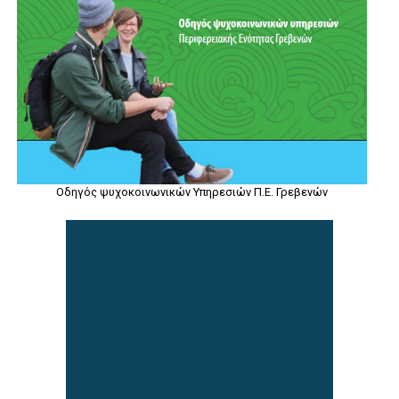
Οδηγός ψυχοκοινωνικών Υπηρεσιών Π.Ε. Γρεβενών