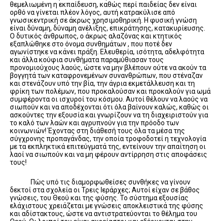
θεμελιωμένη η εκπαίδευση, καθώς περί παιδείας δεν είναι
ορθό να γίνεται πλέον λόγος, αυτή κατρακύλισε από
γνωσικεντρική σε άκρως χρησιμοθηρική. Η φυσική γνώση
είναι δύναμη, δύναμη ανέλιξης, επικράτησης, κατακυρίευσης.
Ο δυτικός άνθρωπος, ο άκρως αλαζόνας και κτητικός
εξαπλώθηκε στο όνομα συνθημάτων , που ποτέ δεν
αγωνίστηκε να κάνει πράξη. Ελευθερία, ισότητα, αδελφότητα
και άλλα κούφια συνθήματα παραμύθιασαν τους
προνομιούχους λαούς, ώστε να μην βλέπουν ούτε να ακούν τα
βογγητά των καταφρονεμένων συνανθρώπων, που στέναζαν
και στενάζουν υπό την βία, την άγρια εκμετάλλευση και τη
φρίκη των πολέμων, που προκαλούσαν και προκαλούν για ωμά
συμφέροντα οι ισχυροί του κόσμου. Αυτοί θέλουν να λαούς να
σιωπούν και να αποδέχονται ότι όλα βαίνουν καλώς, καθώς οι
ασκούντες την εξουσία και γνωρίζουν να τη διαχειριστούν για
το καλό των λαών και αγρυπνούν για την πρόοδο των
κοινωνιών! Έχοντας στη διάθεσή τους όλα τα μέσα της
σύγχρονης προπαγάνδας, την οποία τροφοδοτεί η τεχνολογία
με τα εκπληκτικά επιτεύγματά της, εντείνουν την απαίτηση οι
λαοί να σιωπούν και να μη φέρουν αντίρρηση στις αποφάσεις
τους!
Πώς υπό τις διαμορφωθείσες συνθήκες να γίνουν
δεκτοί στα σχολεία οι Τρεις Ιεράρχες; Αυτοί είχαν σε βάθος
γνώσεις, του Θεού και της φύσης. Το σύστημα εξουσίας
ελάχιστους χρειάζεται με γνώσεις αποκλειστικά της φύσης
και αδίστακτους, ώστε να αντιστρατεύονται το θέλημα του