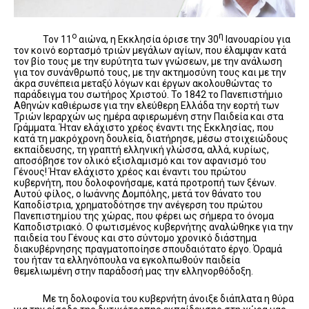
ο
η
Τον 11
αιώνα, η Εκκλησία όρισε την 30
Ιανουαρίου για
τον κοινό εορτασμό τριών μεγάλων αγίων, που έλαμψαν κατά
τον βίο τους με την ευρύτητα των γνώσεων, με την ανάλωση
για τον συνάνθρωπό τους, με την ακτημοσύνη τους και με την
άκρα συνέπεια μεταξύ λόγων και έργων ακολουθώντας το
παράδειγμα του σωτήρος Χριστού. Το 1842 το Πανεπιστήμιο
Αθηνών καθιέρωσε για την ελεύθερη Ελλάδα την εορτή των
Τριών Ιεραρχών ως ημέρα αφιερωμένη στην Παιδεία και στα
Γράμματα. Ήταν ελάχιστο χρέος έναντι της Εκκλησίας, που
κατά τη μακρόχρονη δουλεία, διατήρησε, μέσω στοιχειώδους
εκπαίδευσης, τη γραπτή ελληνική γλώσσα, αλλά, κυρίως,
αποσόβησε τον ολικό εξισλαμισμό και τον αφανισμό του
Γένους! Ήταν ελάχιστο χρέος και έναντι του πρώτου
κυβερνήτη, που δολοφονήσαμε, κατά προτροπή των ξένων.
Αυτού φίλος, ο Ιωάννης Δομπόλης, μετά τον θάνατο του
Καποδίστρια, χρηματοδότησε την ανέγερση του πρώτου
Πανεπιστημίου της χώρας, που φέρει ως σήμερα το όνομα
Καποδιστριακό. Ο φωτισμένος κυβερνήτης αναλώθηκε για την
παιδεία του Γένους και στο σύντομο χρονικό διάστημα
διακυβέρνησης πραγματοποίησε σπουδαιότατο έργο. Όραμά
του ήταν τα ελληνόπουλα να εγκολπωθούν παιδεία
θεμελιωμένη στην παράδοσή μας την ελληνορθόδοξη.
Με τη δολοφονία του κυβερνήτη άνοιξε διάπλατα η θύρα