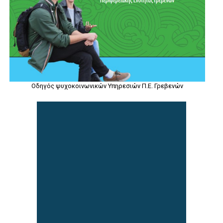
Οδηγός ψυχοκοινωνικών Υπηρεσιών Π.Ε. Γρεβενών