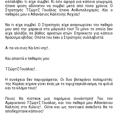
καταλάβει τι είχε συμβεί. Κι όσο αφορά για κάποια γνωριμία,
ήτανε φύση αδύνατον να συμβεί μετά από τόσα χρόνια. Ο
Στρατηγός Τζώρτζ Γουάλας ήτανε Ανθυπολοχαγός. Και ο
πεθερός μου ο Αθανάσιος Καλπίνης Λοχίας!
Να τι είχε συμβεί. Ο Στρατηγός είχε αναγνωρίσει τον πεθερό
μου από την χαρακιά στο μάγουλό του! Το μόνο το οποίο δεν
είχε αλλάξει σε βάθος αρκετών ετών. Επρόκειτο για κάποιο
θραύσμα οβίδας. Οπότε του λέει ο Στρατηγός συλλαβιστά:
Α-τα-να-σιος Κα-λπί-νης!…
Και απαντά ο πεθερός μου:
Τζώρτζ Γουάλας!…
Η συνέχεια δεν περιγράφεται. Οι δυο βετεράνοι πολεμιστές
της Κορέας είχανε γίνει ένας με το σφιχταγκάλιασμα, τα φιλιά
και το κλάμα τους!
Ποιος θα πίστευε μια παρόμοια συνάντηση! Του τον
Αμερικανού Τζώρτζ Γουάλας, και του πεθερό μου Αθανάσιου
Καλπίνη στο Κιλκίς!… Ούτε και ως ποντιακό ανέκδοτο θα το
αποδεχότανε κάποιος!