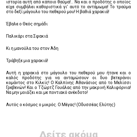
ιστορία αυτή από κάποιο θαύμα!… Να και ο προδότης ο οποίος
είχε συμβάλει καθοριστικά γι’ αυτό το αντάμωμα! Το τραύμα
στο δεξί μάγουλο του πεθερού μου! Η βαθιά χαρακιά!
Έβαλε ο Θεός σημάδι
Παλικάρι στα Σφακιά
Κι η μανούλα του στον Άδη
Τράβηξε μια χαρακιά!
Αυτή η χαρακιά στο μάγουλο του πεθερού μου ήτανε και ο
καλός προδότης για να ανταμώσουν οι δυο βετεράνοι
κομάντος στο Κιλκίς! Ο Καλπίνης Αθανάσιος από το Μελίσσι
Γρεβενών! Και ο Τζώρτζ Γουάλας από την μακρινή Καλιφόρνια!
Να μην μοιάζει και με ποντιακό ανέκδοτο!
Αυτός ο κόσμος ο μικρός. Ο Μέγας! (Οδυσσέας Ελύτης)
Δείτε ακόμα