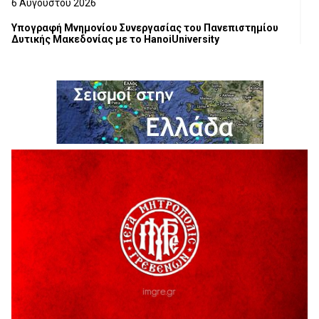
6 Αυγούστου 2026
Υπογραφή Μνημονίου Συνεργασίας του Πανεπιστημίου
Δυτικής Μακεδονίας με το HanoiUniversity
6 Αυγούστου 2026
Σε απόγνωση λόγω αδέσποτων
6 Αυγούστου 2026
ΔΙΑΚΟΠΗ ΗΛΕΚΤΡΙΚΟΥ ΡΕΥΜΑΤΟΣ
6 Αυγούστου 2026
Ολοκληρώνεται η ασφαλτόστρωση της οδού Περιβόλι –
Αβδέλλα
6 Αυγούστου 2026
H παραδοχή λαθών είναι (και) δύναμη
5 Αυγούστου 2026
Ο ΑΝΔΡΕΑΣ ΑΣΛΑΝΙΔΗΣ ΣΥΝΕΧΙΖΕΙ ΣΤΟΝ ΠΡΩΤΕΑ
ΓΡΕΒΕΝΩΝ
5 Αυγούστου 2026
Ευχαριστήριο Εκπολιτιστικού Συλλόγου Ταξιάρχη προς κ.