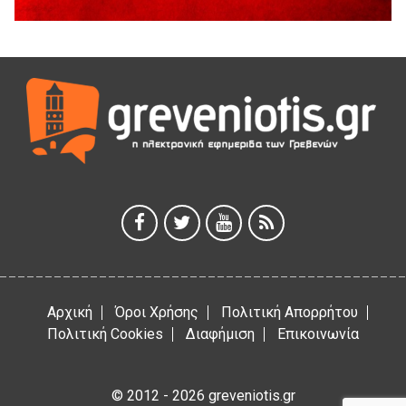
Παρασχάκη Αθανάσιο
5 Αυγούστου 2026
Διακοπή υδροδότησης του Α΄ κλάδου ύδρευσης
5 Αυγούστου 2026
Η Marseaux στα Γρεβενά για μια μοναδική συναυλία
5 Αυγούστου 2026
Θερινό Σινεμά στο πλαίσιο του «Πολιτιστικού
Καλοκαιριού 2026» με την βραβευμένη ταινία «Μικρές
Ανάσες».
5 Αυγούστου 2026
Αρχική
Όροι Χρήσης
Πολιτική Απορρήτου
Πολιτική Cookies
Διαφήμιση
Επικοινωνία
© 2012 - 2026 greveniotis.gr