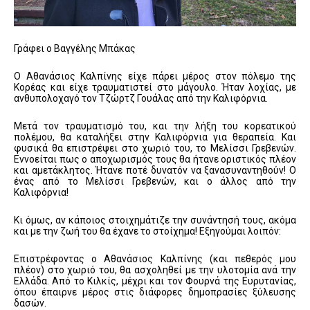
Γράφει ο Βαγγέλης Μπάκας
Ο Αθανάσιος Καλπίνης είχε πάρει μέρος στον πόλεμο της
Κορέας και είχε τραυματιστεί στο μάγουλο. Ήταν λοχίας, με
ανθυπολοχαγό τον Τζώρτζ Γουάλας από την Καλιφόρνια.
Μετά τον τραυματισμό του, και την λήξη του κορεατικού
πολέμου, θα καταλήξει στην Καλιφόρνια για θεραπεία. Και
φυσικά θα επιστρέψει στο χωριό του, το Μελίσσι Γρεβενών.
Εννοείται πως ο αποχωρισμός τους θα ήτανε οριστικός πλέον
και αμετάκλητος. Ήτανε ποτέ δυνατόν να ξανασυναντηθούν! Ο
ένας από το Μελίσσι Γρεβενών, και ο άλλος από την
Καλιφόρνια!
Κι όμως, αν κάποιος στοιχημάτιζε την συνάντησή τους, ακόμα
και με την ζωή του θα έχανε το στοίχημα! Εξηγούμαι λοιπόν:
Επιστρέφοντας ο Αθανάσιος Καλπίνης (και πεθερός μου
πλέον) στο χωριό του, θα ασχοληθεί με την υλοτομία ανά την
Ελλάδα. Από το Κιλκίς, μέχρι και τον Φουρνά της Ευρυτανίας,
όπου έπαιρνε μέρος στις διάφορες δημοπρασίες ξύλευσης
δασών.