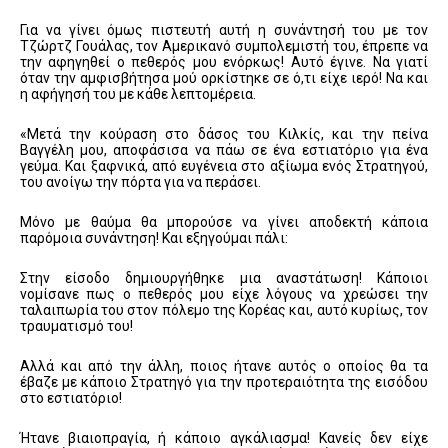
Για να γίνει όμως πιστευτή αυτή η συνάντησή του με τον
Τζώρτζ Γουάλας, τον Αμερικανό συμπολεμιστή του, έπρεπε να
την αφηγηθεί ο πεθερός μου ενόρκως! Αυτό έγινε. Να γιατί
όταν την αμφισβήτησα μού ορκίστηκε σε ό,τι είχε ιερό! Να και
η αφήγησή του με κάθε λεπτομέρεια.
«Μετά την κούραση στο δάσος του Κιλκίς, και την πείνα
Βαγγέλη μου, αποφάσισα να πάω σε ένα εστιατόριο για ένα
γεύμα. Και ξαφνικά, από ευγένεια στο αξίωμα ενός Στρατηγού,
του ανοίγω την πόρτα για να περάσει.
Μόνο με θαύμα θα μπορούσε να γίνει αποδεκτή κάποια
παρόμοια συνάντηση! Και εξηγούμαι πάλι:
Στην είσοδο δημιουργήθηκε μια αναστάτωση! Κάποιοι
νομίσανε πως ο πεθερός μου είχε λόγους να χρεώσει την
ταλαιπωρία του στον πόλεμο της Κορέας και, αυτό κυρίως, τον
τραυματισμό του!
Αλλά και από την άλλη, ποιος ήτανε αυτός ο οποίος θα τα
έβαζε με κάποιο Στρατηγό για την προτεραιότητα της εισόδου
στο εστιατόριο!
Ήτανε βιαιοπραγία, ή κάποιο αγκάλιασμα! Κανείς δεν είχε