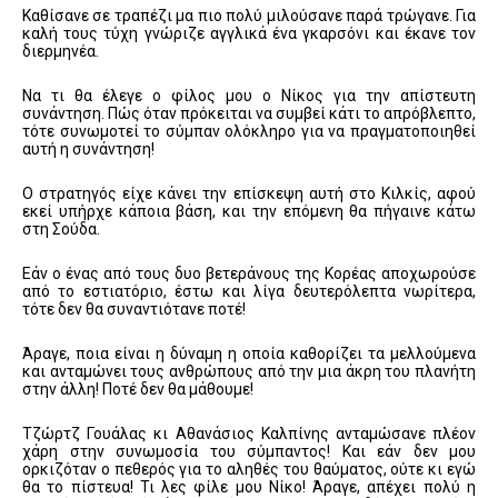
Καθίσανε σε τραπέζι μα πιο πολύ μιλούσανε παρά τρώγανε. Για
καλή τους τύχη γνώριζε αγγλικά ένα γκαρσόνι και έκανε τον
διερμηνέα.
Να τι θα έλεγε ο φίλος μου ο Νίκος για την απίστευτη
συνάντηση. Πώς όταν πρόκειται να συμβεί κάτι το απρόβλεπτο,
τότε συνωμοτεί το σύμπαν ολόκληρο για να πραγματοποιηθεί
αυτή η συνάντηση!
Ο στρατηγός είχε κάνει την επίσκεψη αυτή στο Κιλκίς, αφού
εκεί υπήρχε κάποια βάση, και την επόμενη θα πήγαινε κάτω
στη Σούδα.
Εάν ο ένας από τους δυο βετεράνους της Κορέας αποχωρούσε
από το εστιατόριο, έστω και λίγα δευτερόλεπτα νωρίτερα,
τότε δεν θα συναντιότανε ποτέ!
Άραγε, ποια είναι η δύναμη η οποία καθορίζει τα μελλούμενα
και ανταμώνει τους ανθρώπους από την μια άκρη του πλανήτη
στην άλλη! Ποτέ δεν θα μάθουμε!
Τζώρτζ Γουάλας κι Αθανάσιος Καλπίνης ανταμώσανε πλέον
χάρη στην συνωμοσία του σύμπαντος! Και εάν δεν μου
ορκιζόταν ο πεθερός για το αληθές του θαύματος, ούτε κι εγώ
θα το πίστευα! Τι λες φίλε μου Νίκο! Άραγε, απέχει πολύ η