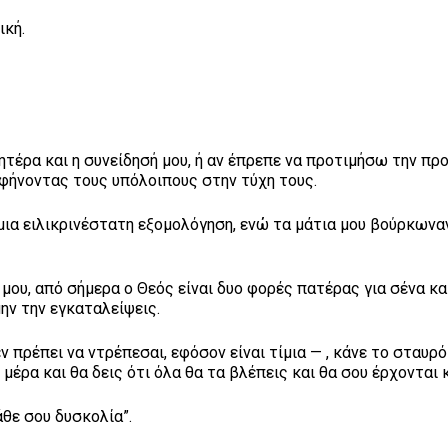
ική.
ητέρα και η συνείδησή μου, ή αν έπρεπε να προτιμήσω την π
αφήνοντας τους υπόλοιπους στην τύχη τους.
α ειλικρινέστατη εξομολόγηση, ενώ τα μάτια μου βούρκωνα
μου, από σήμερα ο Θεός είναι δυο φορές πατέρας για σένα και
μην την εγκαταλείψεις.
 πρέπει να ντρέπεσαι, εφόσον είναι τίμια — , κάνε το σταυρό
μέρα και θα δεις ότι όλα θα τα βλέπεις και θα σου έρχονται 
άθε σου δυσκολία”.