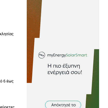
κκλησίας
πό 6 έως
σεύρετες,