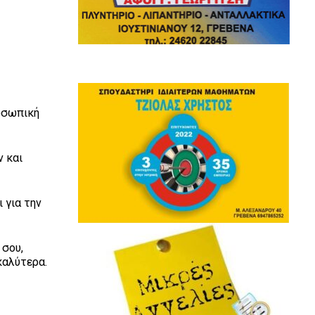
ροσωπική
ν και
 για την
 σου,
καλύτερα.