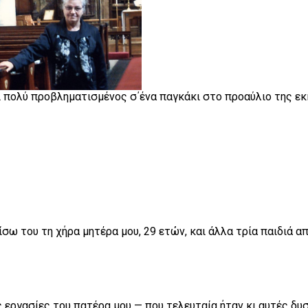
αι πολύ προβληματισμένος σ΄ένα παγκάκι στο προαύλιο της ε
σω του τη χήρα μητέρα μου, 29 ετών, και άλλα τρία παιδιά α
 εργασίες του πατέρα μου — που τελευταία ήταν κι αυτές δυ