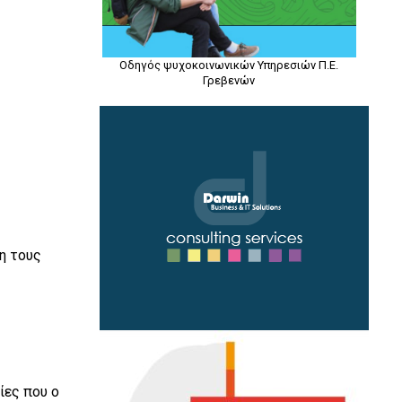
Οδηγός ψυχοκοινωνικών Υπηρεσιών Π.Ε.
Γρεβενών
ς
η τους
ίες που ο