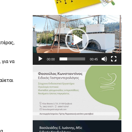
Πρόγραμμα
Αναπαραγωγής
Βίντεο
ατέρας,
00:00
00:45
 για να
αύεται
υ
να