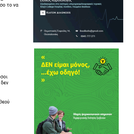
όσο το να
όσοι
 δεν
 Θεού