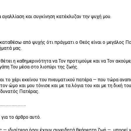
 αγαλλίαση και συγκίνηση κατέκλυζαν την ψυχή μου.
αταθέσω από ψυχής ότι πράγματι ο Θεός είναι ο μεγάλος Π
ήματά μας.
έτει η καθημερινότητα να Τον προτιμούμε και να Τον ακούμε,
γάπη Του μέσα στο λιοπύρι της ζωής.
ι το χέρι εκείνου του πνευματικού πατέρα — που τώρα αναπ
ν ώμο και μου τόνισε και με τα λόγια του και με τη δική το
ι δυνατός Πατέρας.
……….
ια το άρθρο αυτό.
ς — ιδιαίτερα όσοι έχουν συνειδητά θεάρεστη ζωή — μπορεί 