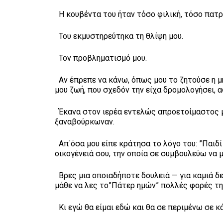
Η κουβέντα του ήταν τόσο φιλική, τόσο πατρ
Του εκμυστηρεύτηκα τη θλίψη μου.
Τον προβληματισμό μου.
Αν έπρεπε να κάνω, όπως μου το ζητούσε η μ
μου ζωή, που σχεδόν την είχα δρομολογήσει, 
Έκανα στον ιερέα εντελώς απροετοίμαστος μι
ξαναβούρκωναν.
Απ΄όσα μου είπε κράτησα το λόγο του: ”Παιδί 
οικογένειά σου, την οποία σε συμβουλεύω να 
Βρες μια οποιαδήποτε δουλειά — για καμιά δεν
μάθε να λες το”Πάτερ ημών” πολλές φορές τη 
Κι εγώ θα είμαι εδώ και θα σε περιμένω σε κ