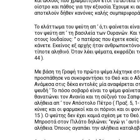
και άλλους που χρωματίζουν έτσι τα αστεία τ
οίστρο και πάθος για την εξουσία. Έχουμε κι
αποτελούν δήθεν κανόνες καλής συμπεριφορά
Το ελάττωμα του ψεύτη απ ‘ ό,τι φαίνεται εί
τον ψεύτη απ ‘ τη βασιλεία των Ουρανών. Και τ
στους Ιουδαίους: ” ο πατέρας που έχετε εσείς
κάνετε. Εκείνος εξ αρχής ήταν ανθρωποκτόνος
τίποτε αληθινό. Όταν λέει ψέματα, εκφράζει τον
44 ).
Με βάση τη Γραφή το πρώτο ψέμα λέχτηκε στ
προσπάθησε να συκοφαντήσει το Θεό και ο Αδά
Ανάμεσα στις δέκα εντολές μία αναφέρεται σ
ψευδή ‘ Το πόσο σοβαρό είναι το ψέμα φαίνετ
θανατώνει τον Ανανία και τη σύζυγό του Σαπφ
αλήθεια απ ‘ τον Απόστολο Πέτρο ( Πραξ. 5, 1-
κύνες και οι φαρμακοί και οι πόρνοι και οι φο
15 ). Ο ψεύτης δεν έχει καμιά σχέση με το Θεό. 
Μπροστά στον Πιλάτο δηλώνει: ”εγώ γι ‘ αυτό
αλήθεια. Όποιος αγαπάει την αλήθεια καταλαβαίν