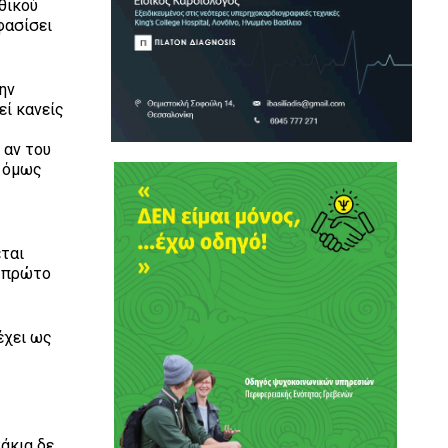
θικού
φασίσει
ην
εί κανείς
 αν του
ι όμως
εται
ν πρώτο
έχει ως
τάκια δε