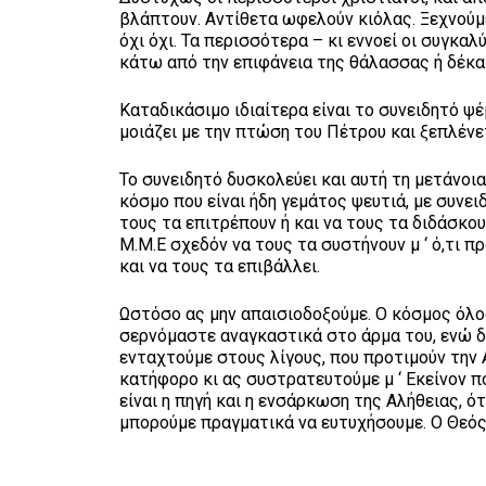
βλάπτουν. Αντίθετα ωφελούν κιόλας. Ξεχνούμε
όχι όχι. Τα περισσότερα – κι εννοεί οι συγκαλύ
κάτω από την επιφάνεια της θάλασσας ή δέκα
Καταδικάσιμο ιδιαίτερα είναι το συνειδητό ψέ
μοιάζει με την πτώση του Πέτρου και ξεπλένετ
Το συνειδητό δυσκολεύει και αυτή τη μετάνοια.
κόσμο που είναι ήδη γεμάτος ψευτιά, με συνει
τους τα επιτρέπουν ή και να τους τα διδάσκου
Μ.Μ.Ε σχεδόν να τους τα συστήνουν μ ‘ ό,τι 
και να τους τα επιβάλλει.
Ωστόσο ας μην απαισιοδοξούμε. Ο κόσμος όλο
σερνόμαστε αναγκαστικά στο άρμα του, ενώ δ
ενταχτούμε στους λίγους, που προτιμούν την Α
κατήφορο κι ας συστρατευτούμε μ ‘ Εκείνον πο
είναι η πηγή και η ενσάρκωση της Αλήθειας, ό
μπορούμε πραγματικά να ευτυχήσουμε. Ο Θεός