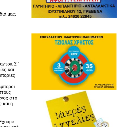
;
διά μας;
ντού. Σ ‘
ίες και
γοπορίες
έμποροι
 στους
ενος στο
 και η
 Έχουμε