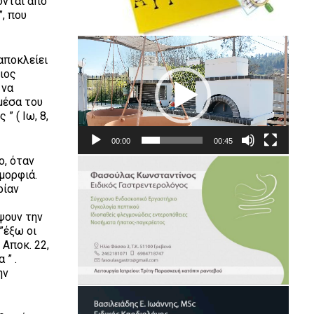
ονται από
, που
Πρόγραμμα
αποκλείει
Αναπαραγωγής
ριος
Βίντεο
 να
μέσα του
” ( Ιω, 8,
00:00
00:45
ο, όταν
μορφιά.
ρίαν
ψουν την
 ”έξω οι
 Αποκ. 22,
 ” .
ην