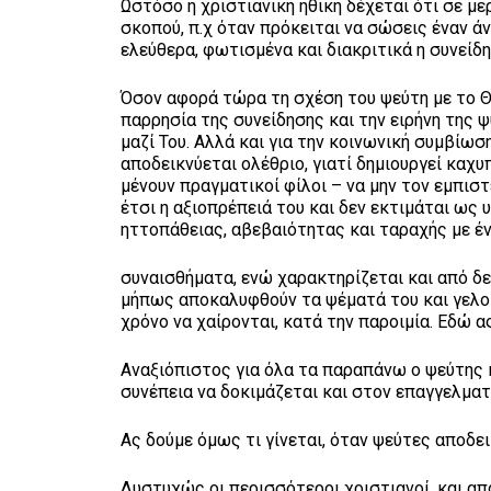
Ωστόσο η χριστιανική ηθική δέχεται ότι σε μ
σκοπού, π.χ όταν πρόκειται να σώσεις έναν ά
ελεύθερα, φωτισμένα και διακριτικά η συνείδη
Όσον αφορά τώρα τη σχέση του ψεύτη με το Θε
παρρησία της συνείδησης και την ειρήνη της ψ
μαζί Του. Αλλά και για την κοινωνική συμβίωσ
αποδεικνύεται ολέθριο, γιατί δημιουργεί καχυπ
μένουν πραγματικοί φίλοι – να μην τον εμπι
έτσι η αξιοπρέπειά του και δεν εκτιμάται ως 
ηττοπάθειας, αβεβαιότητας και ταραχής με έν
συναισθήματα, ενώ χαρακτηρίζεται και από δε
μήπως αποκαλυφθούν τα ψέματά του και γελοι
χρόνο να χαίρονται, κατά την παροιμία. Εδώ 
Αναξιόπιστος για όλα τα παραπάνω ο ψεύτης 
συνέπεια να δοκιμάζεται και στον επαγγελματ
Ας δούμε όμως τι γίνεται, όταν ψεύτες αποδει
Δυστυχώς οι περισσότεροι χριστιανοί, και απ