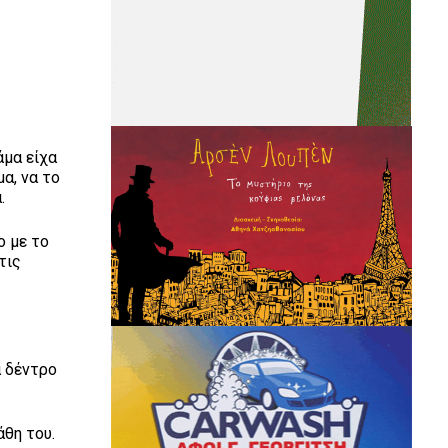
άμα είχα
α, να το
.
ο με το
τις
α δέντρο
άθη του.