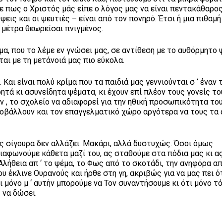
 πως ο Χριστός μάς είπε ο λόγος μας να είναι πεντακάθαρος:
ψεις και οι ψευτιές – είναι από τον πονηρό. Έτσι ή μια πιθαμή
 μέτρα θεωρείσαι πνιγμένος.
μα, που το λέμε εν γνώσει μας, σε αντίθεση με το αυθόρμητο 
αι με τη μετάνοιά μας πιο εύκολα.
 Και είναι πολύ κρίμα που τα παιδιά μας γεννιούνται σ ‘ έναν 
δητά κι ασυνείδητα ψέματα, κι έχουν επί πλέον τους γονείς το
ν , το σχολείο να αδιαφορεί για την ηθική προσωπικότητα του
προβάλλουν και τον επαγγελματικό χώρο αργότερα να τους τα 
ς σίγουρα δεν αλλάζει. Μακάρι, αλλά δυστυχώς. Όσοι όμως
ιαφωνούμε κάθετα μαζί του, ας σταθούμε στα πόδια μας κι α
λήθεια απ ‘ το ψέμα, το Φως από το σκοτάδι, την ανηφόρα απ
υ έκλινε Ουρανούς και ήρθε στη γη, ακριβώς για να μας πει ό
τι μόνο μ ‘ αυτήν μπορούμε να Τον συναντήσουμε κι ότι μόνο τ
 να δώσει.