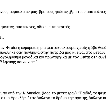
ους συμπολίτες μας: βρε τους ψεύτες..,βρε τους απατεώνες.
 ψεύτες, απατεώνες, άδικους, υποκριτές.
α….
ν. Φταίει η ευμάρεια ή μια ψευτοκουλτούρα χωρίς φόβο Θεού
απλώθηκε σαν πανδημία στην πατρίδα μας κι είναι στο μεταξύ
 ασχοληθούμε μοναδικά και πρωταρχικά με τον ψεύτη στη συν
λληνικής κοινωνίας ”.
ο από την Α’ Λυκείου. (Μας το μετέφεραν). ”Παιδιά, το ψέμ
ε ότι ο Ηρακλής, όταν διάλεγε το δρόμο της αρετής, διάλεγε κ