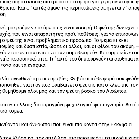
ερικές περιπτώσεις επιτρέπεται το ψέμα για χάρη ανώτερου η
νθρωπο. Και σ ‘ αυτές όμως τις περιπτώσεις αφήνεται ν ‘ απο
ση.
ό, μπορούμε να πούμε πως είναι νοσηρή. Ο ψεύτης δεν έχει τ
υχής, που είναι απαραίτητες προ’υ’ποθέσεις, για να επικοινων
η ο ψεύτης είναι προβληματικό πρόσωπο. Το ψέμα κι εκεί
οψίες και δυσπιστία, ώστε οι άλλοι, και οι φίλοι του ακόμη, –
στεύονται σε τίποτε και να τον παραθεωρούν. Καταρρακώνετα
υγιής προσωπικότητα. Γι ‘ αυτό του δημιουργούνται αισθήματα
τονα και τα ενοχικά
ιλία, ανευθυνότητα και φοβίες. Φοβάται κάθε φορά που ψεύδ
οποιηθεί, γιατί όντως συμβαίνει ο ψεύτης και ο κλέφτης το
ας θυμηθούμε όλοι μας και τον ψεύτη βοσκό του Αισώπου.
και εν πολλοίς διαταραγμένη ψυχολογικά φυσιογνωμία. Αυτό 
ικό τομέα.
κνύονται και άνθρωποι που είναι πιο κοντά στην Εκκλησία.
ό τον Κλήρο και τον απλό λαό, πιστεύουμε ότι τα μικρά ψεμα