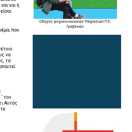
ναι ναι ή
 είσαι
Οδηγός ψυχοκοινωνικών Υπηρεσιών Π.Ε.
Γρεβενών
ψέμα, που
τέτοιο
υς να
ς, τα
απαιτεί
ς
 ‘ τον
τι Αυτός
ότε