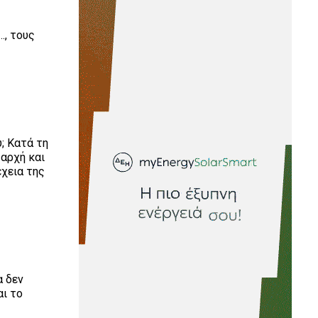
., τους
; Κατά τη
 αρχή και
έχεια της
α δεν
αι το