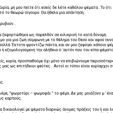
υρία, μη μου πείτε ότι εσείς δε λέτε καθόλου ψέματα…Το ότι
υτό το θεωρώ σίγουρο. Θα ήθελα μια απάντηση.
ορυβούν…
α ξεφορτώθηκα ως παρελθόν σε ειλικρινή το κατά δύναμη
μο για μια ζωή σύμφωνη με το θέλημα του Θεού και αφού συν
πολλά. Έκτοτε φροντίζω πάντα, και αν μου ξεφύγει κάποιο ψέμ
 ή εξομολογούμενη την αλήθεια σ ΄αυτόν που του είπα ψέματα
ίς, κυρία, προσπαθούμε όχι μόνο να επιβιώνουμε περισσότερ
 μας ως επιτήδειοι ψεύτες… Αυτοί οι τύποι είναι κυρίαρχοι σ
ις.
λέμε, ”ψωμοτύρι – ψωμοφάι ” το ψέμα. Δε μας μοιάζουν μ ‘ έν
ους καρπούς;
να δικαιολογεί με ψέματα διαρκώς άνομες πράξεις του ή και λ