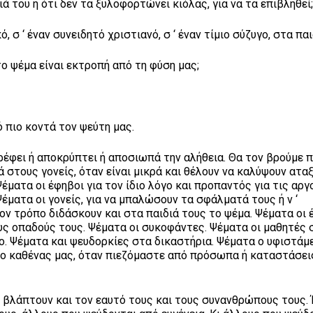
ά του ή ότι δεν τα ξυλοφορτώνει κιόλας, για να τα επιβληθεί
ό, σ ‘ έναν συνειδητό χριστιανό, σ ‘ έναν τίμιο σύζυγο, στα παι
το ψέμα είναι εκτροπή από τη φύση μας;
πιο κοντά τον ψεύτη μας.
ρέφει ή αποκρύπτει ή αποσιωπά την αλήθεια. Θα τον βρούμε πα
στους γονείς, όταν είναι μικρά και θέλουν να καλύψουν αταξ
έματα οι έφηβοι για τον ίδιο λόγο και προπαντός για τις αρ
Ψέματα οι γονείς, για να μπαλώσουν τα σφάλματά τους ή ν ‘
ν τρόπο διδάσκουν και στα παιδιά τους το ψέμα. Ψέματα οι 
ους οπαδούς τους. Ψέματα οι συκοφάντες. Ψέματα οι μαθητές
ο. Ψέματα και ψευδορκίες στα δικαστήρια. Ψέματα ο υφιστάμ
ι ο καθένας μας, όταν πιεζόμαστε από πρόσωπα ή καταστάσεις
βλάπτουν και τον εαυτό τους και τους συνανθρώπους τους.