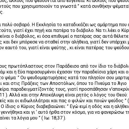
ους, άλλους που ψεύδονται από ευγένεια. Κι άλλους που ψεύδ
 αυτούς που χρησιμοποιούν τα γνωστά ” κατά συνθήκην ψέματα”
ς.
ναι πολύ σοβαρό. Η Εκκλησία το καταδικάζει ως αμάρτημα που 
ούτο, γιατί έχει πηγή και πατέρα το διάβολο. Να τι λέει ο Κύ
 είναι ο διάβολος, κι όσα επιθυμεί ο πατέρας σας αυτά θέλετε
 και δεν μπόρεσε να σταθεί στην αλήθεια, γιατί δεν υπάρχει 
 εαυτό του, γιατί είναι ψεύτης , κι είναι πατέρας του ψεύδους 
ους πρωτόπλαστους στον Παράδεισο από τον ίδιο το διάβολ
μ και η Εύα παρασυρμένοι έχασαν την παραδείσια χάρη και ο
το ψέμα: ” Ου ψευδομαρτυρήσεις κατά του πλησίον σου μαρτυ
αι και στις Πράξεις των Αποστόλων, όπου το Πνεύμα το Άγιο
είρα. παραδειγματίζοντάς τους, γιατί προσπάθησαν ν’αποκρύ
11 ). Αλλά και στην Αποκάλυψη είναι ρητός ο λόγος του Θεού:
νείς και οι ειδωλολάτραι και πας ο φιλών και ποιών ψεύδος ” (
Ο ίδιος ο Κύριος διαβεβαιώνει: ” Εγώ ειμί η οδός και η αλήθεια
 γεννήθηκα και γι ‘ αυτό ήρθα στον κόσμο, για να φανερώσω τ
ει τα λόγια μου ” ( Ιω. 18,37 ).