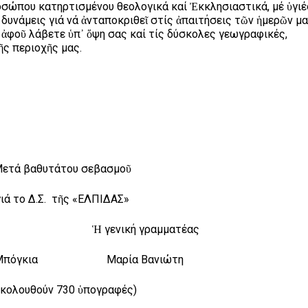
σώπου κατηρτισμένου θεολογικά καί Ἐκκλησιαστικά, μέ ὑγιέ
δυνάμεις γιά νά ἀνταποκριθεῖ στίς ἀπαιτήσεις τῶν ἡμερῶν μα
 ἀφοῦ λάβετε ὑπ᾽ ὅψη σας καί τίς δύσκολες γεωγραφικές,
ῆς περιοχῆς μας.
ετά βαθυτάτου σεβασμοῦ
γιά το Δ.Σ. τῆς «ΕΛΠΙΔΑΣ»
ος Ἡ γενική γραμματέας
ία Μπόγκια Μαρία Βανιώτη
κολουθούν 730 ὑπογραφές)