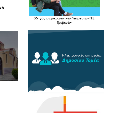
κό
Οδηγός ψυχοκοινωνικών Υπηρεσιών Π.Ε.
Γρεβενών