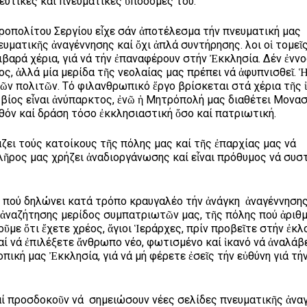
κευτικές καί πνευματικές ὑποδομές του.
οπολίτου Σεργίου εἶχε σάν ἀποτέλεσμα τήν πνευματική μας
ματικῆς ἀναγέννησης καί ὄχι ἀπλά συντήρησης. Ὅλοι οἱ τομεῖ
ιβαρά χέρια, γιά νά τήν ἐπαναφέρουν στήν Ἐκκλησία. Δέν ἐννο
ς, ἀλλά μία μερίδα τῆς νεολαίας μας πρέπει νά ἀφυπνισθεῖ. 
ῶν πολιτῶν. Τό φιλανθρωπικό ἕργο βρίσκεται στά χέρια τῆς 
βίος εἶναι ἀνύπαρκτος, ἐνῶ ἡ Μητρόπολή μας διαθέτει Μονα
θόν καί δράση τόσο ἐκκλησιαστική ὅσο καί πατριωτική.
ει τούς κατοίκους τῆς πόλης μας καί τῆς ἐπαρχίας μας νά
λῆρος μας χρήζει ἀναδιοργάνωσης καί εἶναι πρόθυμος νά συσ
, πού δηλώνει κατά τρόπο κραυγαλέο τήν ἀνάγκη ἀναγέννησης
 ἀναζήτησης μερίδος συμπατριωτῶν μας, τῆς πόλης πού ἀριθμ
ῦμε ὅτι ἔχετε χρέος, ἅγιοι Ἱεράρχες, πρίν προβεῖτε στήν ἐκλ
αί νά ἐπιλέξετε ἄνθρωπο νέο, φωτισμένο καί ἱκανό νά ἀναλάβ
ική μας Ἐκκλησία, γιά νά μή φέρετε ἐσεῖς τήν εὐθύνη γιά τή
αί προσδοκοῦν νά σημειώσουν νέες σελίδες πνευματικῆς ἀνα