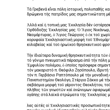
Τά Γρεβενά εἶναι πόλη ἱστορική, πολυπαθής κα
δρώμενα τῆς πατρίδος μας σημαντικώτατη μέ 
Ἀλλά καί ἡ τοπική μας Ἐκκλησία δέν ὑστέρησε
Ὀρθόδοξης Ἐκκλησίας μας. Ὁ Ἅγιος Νικάνωρ, 
Νεομάρτυρας, ὁ Ἅγιος Γεώργιος ὁ ἐκ τοῦ χωρί
κορυφαία Ἐκκλησιαστική μορφή τοῦ Ἐθνομάρτυ
εὐλαβείας καί τοῦ ἡρωϊκοῦ θρησκευτικοῦ φρο
Τήν ἰδιαίτερα δυναμική θρησκευτικότητα τῶν
τό γόνιμο πνευματικά πέρασμα ἀπό τήν πόλη 
Ἐμφυλίου πολέμου, ὁ ὁποῖος πρόσφερε σημαντ
τόν μακαριστό π. Θεόφιλο Ζησόπουλο, ἱδρυτή
τόν π. Γερβάσιο Ραπτόπουλο μέ τήν μοναδική
Πανεπιστημίου Θεολόγο, Στέργιο Σάκκο μέ τήν
σεβάσμια μορφή τοῦ γέροντος Θεοκλήτου, τοῦ
πλῆθος τῶν γνωστῶν καί ἀνώνυμων ἀφιερωμέν
ἀγάπης στά λαϊκά στρώματα τῆς Ἐκκλησίας μ
Ὅλες αὐτές οἱ Ἐκκλησιαστικές προσωπικότητε