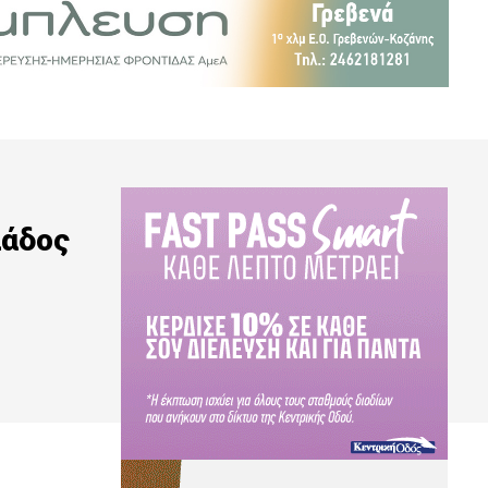
λάδος