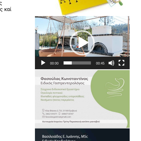
ς
ς καί
Πρόγραμμα
Αναπαραγωγής
Βίντεο
00:00
00:45