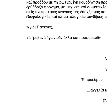
καί προόδου μέ τή φωτισμένη καθοδήγηση προ
ὀρθόδοξο φρόνημα, μέ ψυχικές καί σωματικές 
στίς πνευματικές ἀνάγκες τῆς ἐποχῆς μας καί
ἐδαφολογικές καί κλιματολογικές συνθῆκες τ
Ἅγιοι Πατέρες,
τά Γρεβενά ἀγωνιοῦν ἀλλά καί προσδοκοῦν.
Μ
Ἡ πρόεδρ
Εὑαγγελ
(Ἀ