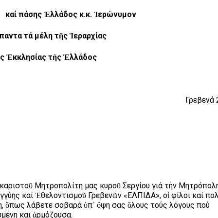
καί πάσης Ἑλλάδος κ.κ. Ἱερώνυμον
ἅπαντα τά μέλη τῆς Ἱεραρχίας
ς Ἐκκλησίας τῆς Ἑλλάδος
Γρεβενά 
ακαριστοῦ Μητροπολίτη μας κυροῦ Σεργίου γιά τήν Μητρόπολ
γγύης καί Ἐθελοντισμοῦ Γρεβενῶν «ΕΛΠΙΔΑ», οἱ φίλοι καί πο
, ὅπως λάβετε σοβαρά ὑπ᾽ ὄψη σας ὅλους τούς λόγους πού
σμένη και ἀρμόζουσα.