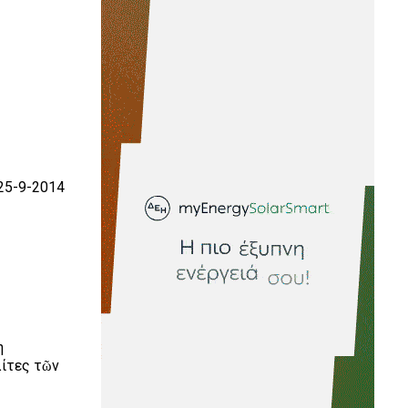
25-9-2014
η
λίτες τῶν