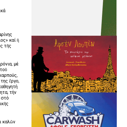
ικά
αρίνης
ος» καί ἡ
ις τῆς
ρόνια, μέ
 τοῦ
καρπούς,
της ἔργο,
καθηγητή
ητα, τήν
 στό
ικῆς
ι καλῶν