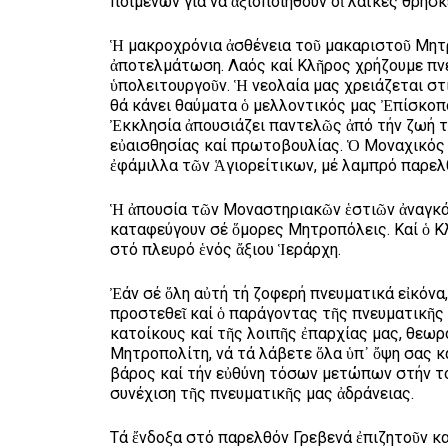
ποιμένων γιά νά ἀξιοποιηθούν οἱ λαϊκές θρησ
Ἡ μακροχρόνια ἀσθένεια τοῦ μακαριστοῦ Μητρ
ἀποτελμάτωση. Λαός καί Κλῆρος χρήζουμε πνευ
ὑπολειτουργοῦν. Ἡ νεολαία μας χρειάζεται στ
θά κάνει θαύματα ὁ μελλοντικός μας Ἐπίσκοπο
Ἐκκλησία ἀπουσιάζει παντελῶς ἀπό τήν ζωή τ
εὐαισθησίας καί πρωτοβουλίας. Ὁ Μοναχικός 
ἐφάμιλλα τῶν Ἁγιορείτικων, μέ λαμπρό παρελ
Ἡ ἀπουσία τῶν Μοναστηριακῶν ἑστιῶν ἀναγκάζ
καταφεύγουν σέ ὅμορες Μητροπόλεις. Καί ὁ Κ
στό πλευρό ἑνός ἄξιου Ἱεράρχη.
Ἐάν σέ ὅλη αὐτή τή ζοφερή πνευματικά εἰκόνα
προστεθεῖ καί ὁ παράγοντας τῆς πνευματικῆς
κατοίκους καί τῆς λοιπῆς ἐπαρχίας μας, θεωρο
Μητροπολίτη, νά τά λάβετε ὅλα ὑπ᾽ ὄψη σας κ
βάρος καί τήν εὐθύνη τόσων μετώπων στήν τοπ
συνέχιση τῆς πνευματικῆς μας ἀδράνειας.
Τά ἔνδοξα στό παρελθόν Γρεβενά ἐπιζητοῦν κ