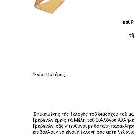
καί 
τῆ
Ἅγιοι Πατέρες…
Ἐπικειμένης τῆς ἐκλογῆς τοῦ διαδόχου τοῦ μ
Γρεβενῶν ἐμείς τά Μέλη τοῦ Συλλόγου Ἀλληλε
Γρεβενῶν, σᾶς ἀπευθύνουμε ὕστατη παράκληση
ἐπιβάλλουν νά εἶναι ἡ ἐκλογή σας αὐτή λελογι