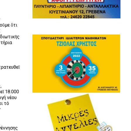
ς
οῦμε ὅτι
Ἡ
ἰδιωτικῆς
στήρια
τρατευθεῖ
,
εῖ 18.000
ογή νέου
ει τό
ν
γέννησης