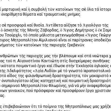
ί μαρτυρική καί ἡ συμβολή τῶν κατοίκων της σέ ὅλα τά ἱστορ
ἀναρίθμητα θύματα καί τραυματικές μνῆμες.
 σέ προσφορά καί θυσία. Ἀντίθετα αὔξησε τό Ἁγιολόγιο τῆς
ὁ ἀσκητής τῆς Μονῆς Ζάβορδας, ὁ Ἅγιος Δημήτριος ὁ ἐκ Σαμ
ου Τσούρχλι, τό ὁποῖο μάλιστα μετενωμάσθηκε «Ἅγιος Γεώργι
ρος Μητροπολίτου Αἰμιλιανοῦ εἶναι οἱ περίτρανες ἀποδείξε
νήματος τῶν κατοίκων τῆς περιοχῆς Γρεβενῶν.
 ἀνθρώπων τῆς περιοχῆς μας τήν βλέπουμε καί στά νεώτερα χ
μας τοῦ π. Αὐγουστίνου Καντιώτη στίς δυσχείμερες συνθῆκες
ικότατο ποιμαντικό ἔργο καί ἔδωσε στήν Ἐκκλησία ἀγλαούς 
 τῆς Ἀδελφότητος «Ἁγία Λυδία» μέ τό γνωστό ἱεραποστολικό 
 στό εἶδος της φιλανθρωπική δραστηριότητα, τόν μακαριστό 
 ἀνυπολογίστου ἀξίας κατηχητική καί ποιμαντική δραστηριότ
 σημερινοῦ Μητροπολίτου Φλωρίνης, γιά νά μήν ἀναφερθοῦμε
ων γυναικῶν, πού πρόσφεραν καί προσφέρουν ἔργο χριστιαν
ας.
ς ἐπιβεβαιώνουν ὅτι τό ποίμνιο τῆς Μητροπόλεως μας χρήζε