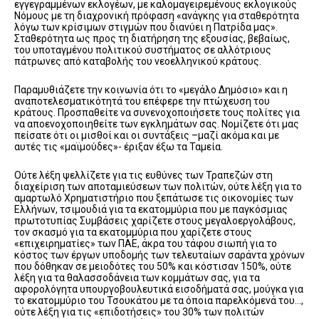
εγγεγραμμένων εκλογέων, με καλομαγειρεμένους εκλογικούς
Νόμους με τη διαχρονική πρόφαση «ανάγκης για σταθερότητα
λόγω των κρίσιμων στιγμών που διανύει η Πατρίδα μας».
Σταθερότητα ως προς τη διατήρηση της εξουσίας, βεβαίως,
του υποταγμένου πολιτικού συστήματος σε αλλότριους
πάτρωνες από καταβολής του νεοελληνικού κράτους.
Παραμυθιάζετε την κοινωνία ότι το «μεγάλο Δημόσιο» και η
αναποτελεσματικότητά του επέφερε την πτώχευση του
κράτους. Προσπαθείτε να συνενοχοποιήσετε τους πολίτες για
να αποενοχοποιηθείτε των εγκλημάτων σας. Νομίζετε ότι μας
πείσατε ότι οι μισθοί και οι συντάξεις –μαζί ακόμα και με
αυτές τις «μαϊμούδες»- έριξαν έξω τα Ταμεία.
Ούτε λέξη ψελλίζετε για τις ευθύνες των Τραπεζών στη
διαχείριση των αποταμιεύσεων των πολιτών, ούτε λέξη για το
αμαρτωλό Χρηματιστήριο που ξεπάτωσε τις οικονομίες των
Ελλήνων, τσιμουδιά για τα εκατομμύρια που με παγκόσμιας
πρωτοτυπίας Συμβάσεις χαρίζετε στους μεγαλοεργολάβους,
τον σκασμό για τα εκατομμύρια που χαρίζετε στους
«επιχειρηματίες» των ΠΑΕ, άκρα του τάφου σιωπή για το
κόστος των έργων υποδομής των τελευταίων σαράντα χρόνων
που δόθηκαν σε μειοδότες του 50% και κόστισαν 150%, ούτε
λέξη για τα θαλασσοδάνεια των κομμάτων σας, για τα
αφορολόγητα υπουργοβουλευτικά εισοδήματά σας, μούγκα για
το εκατομμύριο του Τσουκάτου με τα όποια παρελκόμενά του…,
ούτε λέξη για τις «επιδοτήσεις» του 30% των πολιτών