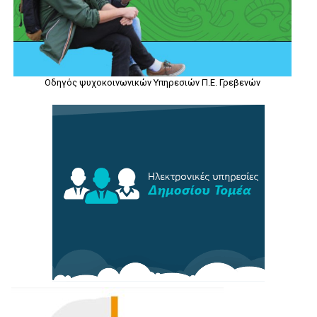
Οδηγός ψυχοκοινωνικών Υπηρεσιών Π.Ε. Γρεβενών