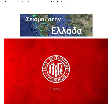
Διακοπή υδροδότησης του Α΄ κλάδου ύδρευσης
5 Αυγούστου 2026
Η Marseaux στα Γρεβενά για μια μοναδική συναυλία
5 Αυγούστου 2026
Θερινό Σινεμά στο πλαίσιο του «Πολιτιστικού
Καλοκαιριού 2026» με την βραβευμένη ταινία «Μικρές
Ανάσες».
5 Αυγούστου 2026
Γρεβενά: Συνελήφθη 18χρονος αλλοδαπός, για κλοπή
εξοπλισμού γυμναστηρίου
5 Αυγούστου 2026
ΑΗ ΛΑΟΣ | 5 Αυγούστου | Υπαίθριο Θέατρο “Καστράκι”,
Γρεβενά
5 Αυγούστου 2026
41η Γιορτή Κρασιού στο Τρίκωμο – «Γιορτή Παράδοσης»
5 Αυγούστου 2026
ΜΟΡΙΟΔΟΤΟΥΜΕΝΑ ΣΕΜΙΝΑΡΙΑ ΑΠΟ ΤΟ ΠΑΝΕΠΙΣΤΗΜΙΟ
ΠΕΙΡΑΙΑ