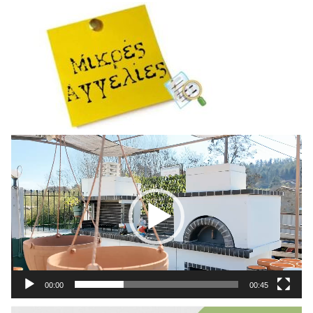
Πρόγραμμα
Αναπαραγωγής
Βίντεο
00:00
00:45