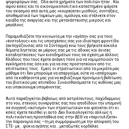
ψηφοφόρων σας. Όλα αυτά χρήματα των πολιτών ήταν… Και
αφού εσείς και το οικονομικοπολιτικό κατεστημένο φάγατε
του σκασμού από αυτά, μας «κουρεύετε» μισθούς, συντάξεις,
αποθεματικά των ταμείων μας, ομόλογα, και στέλνετε στον
καιάδα της ανεργίας και της μετανάστευσης μικρούς και
μεγάλους.
Παραμυθιάζετε την κοινωνία με την «αγάπη» σας για τους
«ένστολους» και τις υποσχέσεις σας για ιδιαίτερη φροντίδα
(εκπηγάζουσας από το Σύνταγμα) ενώ τους βρήκατε εύκολα
θύματα ληστείας εκ μέρους σας με τις άδικες και άνισες
καταληστεύσεις των εισοδημάτων τους σε σχέση με άλλους
Κλάδους που τους έχετε ανάγκη τόσο για να νομιμοποιούν τα
εγκλήματά σας όσο και για να σας προστατεύουν από τις
επιπτώσεις τους. Εμείς οι στρατιωτικοί από τα μικράτα μας
μάθαμε ότι δεν μπορούμε να απεργούμε, ούτε να «απέχουμε»
από τα καθήκοντά μας για να εκβιάζουμε προνόμια ή βελτίωση
του βιοτικού μας επιπέδου. Συναισθανόμαστε τις ευθύνες μας
και υπακούουμε υπομένοντας.
Αυτό παρεξηγείται βεβαίως από αστράτευτους, παχύδερμους
στο νου, στενούς συνεργάτες σας που αποδίδουν την υπομονή
σε συγγενή «αυτισμό» των στρατιωτικών και φαίνεται ότι κι
εσείς έχετε πεισθεί γι αυτό. Δεν δικαιολογείται αλλιώς η
πολιτικάντικη προσπάθειά σας στην ΔΕΘ να «περιτυλίξετε»
την παρανομία σας –τη μη συμμόρφωση με την απόφαση του
ΣΤΕ- με …φύκια αγάπης και …μεταξωτές κορδέλες