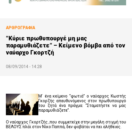
ΑΡΘΡΟΓΡΑΦΊΑ
“Κύριε πρωθυπουργέ μη μας
παραμυθιάζετε” – Κείμενο βόμβα από τον
ναύαρχο Γκορτζή
08/09/2014 - 14:28
Μ΄ ένα κείμενο “φωτιά” ο ναύαρχος Κωστής
Γκορζής απευθυνόμενος στον πρωθυπουργό
του ζητά ένα πράγμα: “Σταματήστε να μας
παραμυθιάζετε”.
Ο ναύαρχος Γκορτζής ,που συμμετείχε στην μεγάλη στιγμή του
ΒΕΛΟΥΣ πλάϊ στον Νίκο Παππά, δεν φοβάται να πει αλήθειες.