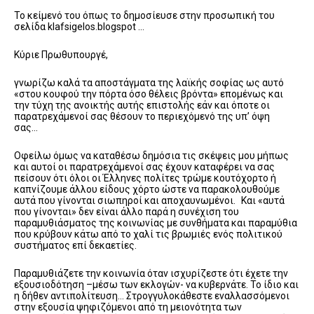
Το κείμενό του όπως το δημοσίευσε στην προσωπική του
σελίδα klafsigelos.blogspot …
Κύριε Πρωθυπουργέ,
γνωρίζω καλά τα αποστάγματα της λαϊκής σοφίας ως αυτό
«στου κουφού την πόρτα όσο θέλεις βρόντα» επομένως και
την τύχη της ανοικτής αυτής επιστολής εάν και όποτε οι
παρατρεχάμενοί σας θέσουν το περιεχόμενό της υπ’ όψη
σας…
Οφείλω όμως να καταθέσω δημόσια τις σκέψεις μου μήπως
και αυτοί οι παρατρεχάμενοί σας έχουν καταφέρει να σας
πείσουν ότι όλοι οι Έλληνες πολίτες τρώμε κουτόχορτο ή
καπνίζουμε άλλου είδους χόρτο ώστε να παρακολουθούμε
αυτά που γίνονται σιωπηροί και αποχαυνωμένοι. Και «αυτά
που γίνονται» δεν είναι άλλο παρά η συνέχιση του
παραμυθιάσματος της κοινωνίας με συνθήματα και παραμύθια
που κρύβουν κάτω από το χαλί τις βρωμιές ενός πολιτικού
συστήματος επί δεκαετίες.
Παραμυθιάζετε την κοινωνία όταν ισχυρίζεστε ότι έχετε την
εξουσιοδότηση –μέσω των εκλογών- να κυβερνάτε. Το ίδιο και
η δήθεν αντιπολίτευση… Στρογγυλοκάθεστε εναλλασσόμενοι
στην εξουσία ψηφιζόμενοι από τη μειονότητα των