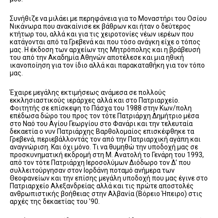
Συνήθιζε να μιλάει με περηφάνεια για το Μοναστήρι του Οσίου
Νικάνωρα που ανακαίνισε εκ βάθρων και ήταν ο δεύτερος
κτήτωρ του, αλλά και για τις χειροτονίες νέων ιερέων που
κατάγονται από τα Γρεβενά και που τόσο ανάγκη είχε ο τόπος
μας. Η έκδοση των αρχείων της Μητρόπολης και η βράβευσή
του από την Ακαδημία Αθηνών αποτέλεσε και μια ηθική
ικανοποίηση για τον ίδιο αλλά και παρακαταθήκη για τον τόπο
μας.
Έχαιρε μεγάλης εκτιμήσεως ανάμεσα σε πολλούς
εκκλησιαστικούς ιεράρχες αλλά και στο Πατριαρχείο.
Φοιτητής σε επίσκεψη το Πάσχα του 1988 στην Κων/πολη
επέδωσα δώρο του προς τον τότε Πατριάρχη Δημήτριο μέσα
στο Ναό του Αγίου Γεωργίου στο Φανάρι και την τελευταία
δεκαετία ο νυν Πατριάρχης Βαρθολομαίος επισκέφθηκε τα
Γρεβενά, περιεβάλλοντάς τον από την Πατριαρχική αγάπη και
αναγνώριση. Και όχι μόνο. Τι να θυμηθώ την υποδοχή μας σε
προσκυνηματική εκδρομή στη Μ. Ανατολή το Γενάρη του 1993,
από τον τότε Πατριάρχη Ιεροσολύμων Διόδωρο τον Δ’ που
συλλειτούργησαν στον Ιορδάνη ποταμό ανήμερα των
Θεοφανείων και την επίσης μεγάλη υποδοχή που μας έγινε στο
Πατριαρχείο Αλεξανδρείας αλλά και τις πρώτε αποστολές
ανθρωπιστικής βοήθειας στην Αλβανία (Βόρειο Ήπειρο) στις
αρχές της δεκαετίας του ’90.