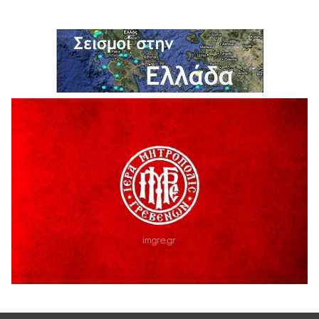
6 Αυγούστου 2026
Σε απόγνωση λόγω αδέσποτων
6 Αυγούστου 2026
ΔΙΑΚΟΠΗ ΗΛΕΚΤΡΙΚΟΥ ΡΕΥΜΑΤΟΣ
6 Αυγούστου 2026
Ολοκληρώνεται η ασφαλτόστρωση της οδού Περιβόλι –
Αβδέλλα
6 Αυγούστου 2026
H παραδοχή λαθών είναι (και) δύναμη
5 Αυγούστου 2026
Ο ΑΝΔΡΕΑΣ ΑΣΛΑΝΙΔΗΣ ΣΥΝΕΧΙΖΕΙ ΣΤΟΝ ΠΡΩΤΕΑ
ΓΡΕΒΕΝΩΝ
5 Αυγούστου 2026
Ευχαριστήριο Εκπολιτιστικού Συλλόγου Ταξιάρχη προς κ.
Παρασχάκη Αθανάσιο
5 Αυγούστου 2026
Διακοπή υδροδότησης του Α΄ κλάδου ύδρευσης