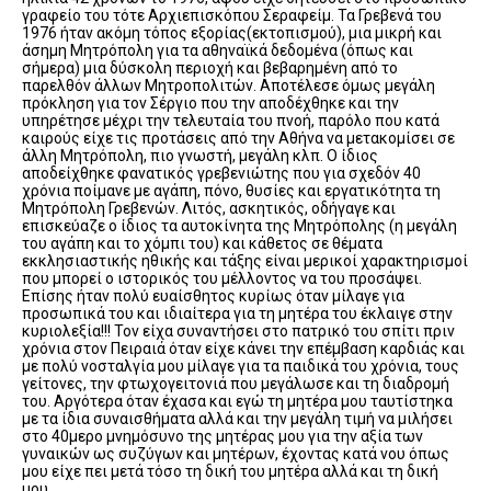
γραφείο του τότε Αρχιεπισκόπου Σεραφείμ. Τα Γρεβενά του
1976 ήταν ακόμη τόπος εξορίας(εκτοπισμού), μια μικρή και
άσημη Μητρόπολη για τα αθηναϊκά δεδομένα (όπως και
σήμερα) μια δύσκολη περιοχή και βεβαρημένη από το
παρελθόν άλλων Μητροπολιτών. Αποτέλεσε όμως μεγάλη
πρόκληση για τον Σέργιο που την αποδέχθηκε και την
υπηρέτησε μέχρι την τελευταία του πνοή, παρόλο που κατά
καιρούς είχε τις προτάσεις από την Αθήνα να μετακομίσει σε
άλλη Μητρόπολη, πιο γνωστή, μεγάλη κλπ. Ο ίδιος
αποδείχθηκε φανατικός γρεβενιώτης που για σχεδόν 40
χρόνια ποίμανε με αγάπη, πόνο, θυσίες και εργατικότητα τη
Μητρόπολη Γρεβενών. Λιτός, ασκητικός, οδήγαγε και
επισκεύαζε ο ίδιος τα αυτοκίνητα της Μητρόπολης (η μεγάλη
του αγάπη και το χόμπι του) και κάθετος σε θέματα
εκκλησιαστικής ηθικής και τάξης είναι μερικοί χαρακτηρισμοί
που μπορεί ο ιστορικός του μέλλοντος να του προσάψει.
Επίσης ήταν πολύ ευαίσθητος κυρίως όταν μίλαγε για
προσωπικά του και ιδιαίτερα για τη μητέρα του έκλαιγε στην
κυριολεξία!!! Τον είχα συναντήσει στο πατρικό του σπίτι πριν
χρόνια στον Πειραιά όταν είχε κάνει την επέμβαση καρδιάς και
με πολύ νοσταλγία μου μίλαγε για τα παιδικά του χρόνια, τους
γείτονες, την φτωχογειτονιά που μεγάλωσε και τη διαδρομή
του. Αργότερα όταν έχασα και εγώ τη μητέρα μου ταυτίστηκα
με τα ίδια συναισθήματα αλλά και την μεγάλη τιμή να μιλήσει
στο 40μερο μνημόσυνο της μητέρας μου για την αξία των
γυναικών ως συζύγων και μητέρων, έχοντας κατά νου όπως
μου είχε πει μετά τόσο τη δική του μητέρα αλλά και τη δική
μου.