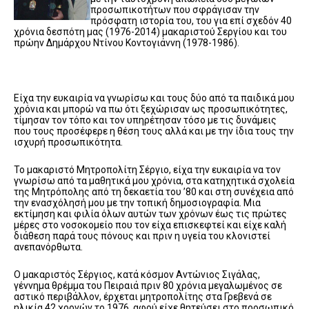
προσωπικοτήτων που σφράγισαν την
πρόσφατη ιστορία του, του για επί σχεδόν 40
χρόνια δεσπότη μας (1976-2014) μακαριστού Σεργίου και του
πρώην Δημάρχου Ντίνου Κοντογιάννη (1978-1986).
Είχα την ευκαιρία να γνωρίσω και τους δύο από τα παιδικά μου
χρόνια και μπορώ να πω ότι ξεχώρισαν ως προσωπικότητες,
τίμησαν τον τόπο και τον υπηρέτησαν τόσο με τις δυνάμεις
που τους προσέφερε η θέση τους αλλά και με την ίδια τους την
ισχυρή προσωπικότητα.
Το μακαριστό Μητροπολίτη Σέργιο, είχα την ευκαιρία να τον
γνωρίσω από τα μαθητικά μου χρόνια, στα κατηχητικά σχολεία
της Μητρόπολης από τη δεκαετία του ’80 και στη συνέχεια από
την ενασχόλησή μου με την τοπική δημοσιογραφία. Μια
εκτίμηση και φιλία όλων αυτών των χρόνων έως τις πρώτες
μέρες στο νοσοκομείο που τον είχα επισκεφτεί και είχε καλή
διάθεση παρά τους πόνους και πριν η υγεία του κλονιστεί
ανεπανόρθωτα.
Ο μακαριστός Σέργιος, κατά κόσμον Αντώνιος Σιγάλας,
γέννημα θρέμμα του Πειραιά πριν 80 χρόνια μεγαλωμένος σε
αστικό περιβάλλον, έρχεται μητροπολίτης στα Γρεβενά σε
ηλικία 42 χρονών το 1976, αφού είχε θητεύσει στο προσωπικό