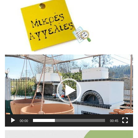
Πρόγραμμα
Αναπαραγωγής
Βίντεο
00:00
00:45