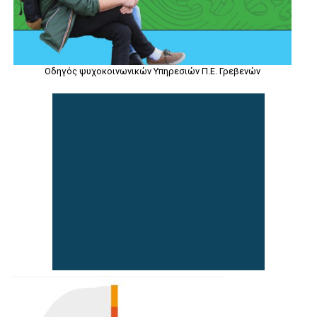
Οδηγός ψυχοκοινωνικών Υπηρεσιών Π.Ε. Γρεβενών