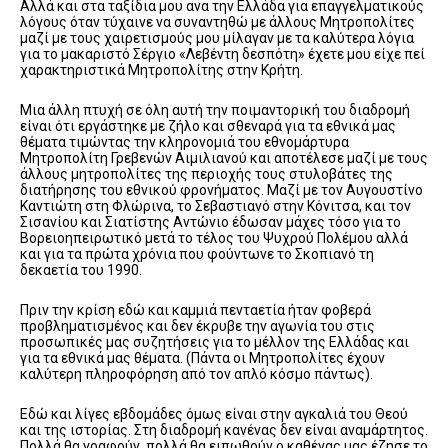
Αλλά και στα ταξίδια μου ανα την Ελλάδα για επαγγελματικούς
λόγους όταν τύχαινε να συναντηθώ με άλλους Μητροπολίτες
μαζί με τους χαιρετισμούς μου μίλαγαν με τα καλύτερα λόγια
για το μακαριστό Σέργιο «Λεβέντη δεσπότη» έχετε μου είχε πεί
χαρακτηριστικά Μητροπολίτης στην Κρήτη.
Μια άλλη πτυχή σε όλη αυτή την ποιμαντορική του διαδρομή
είναι ότι εργάστηκε με ζήλο και σθεναρά για τα εθνικά μας
θέματα τιμώντας την κληρονομιά του εθνομάρτυρα
Μητροπολίτη Γρεβενών Αιμιλιανού και αποτέλεσε μαζί με τους
άλλους μητροπολίτες της περιοχής τους στυλοβάτες της
διατήρησης του εθνικού φρονήματος. Μαζί με τον Αυγουστίνο
Καντιώτη στη Φλώρινα, το Σεβαστιανό στην Κόνιτσα, και τον
Σισανίου και Σιατίστης Αντώνιο έδωσαν μάχες τόσο για το
Βορειοηπειρωτικό μετά το τέλος του Ψυχρού Πολέμου αλλά
και για τα πρώτα χρόνια που φούντωνε το Σκοπιανό τη
δεκαετία του 1990.
Πριν την κρίση εδώ και καμμιά πενταετία ήταν φοβερά
προβληματισμένος και δεν έκρυβε την αγωνία του στις
προσωπικές μας συζητήσεις για το μέλλον της Ελλάδας και
για τα εθνικά μας θέματα. (Πάντα οι Μητροπολίτες έχουν
καλύτερη πληροφόρηση από τον απλό κόσμο πάντως).
Εδώ και λίγες εβδομάδες όμως είναι στην αγκαλιά του Θεού
και της ιστορίας. Στη διαδρομή κανένας δεν είναι αναμάρτητος.
Πολλά θα γραφούν, πολλά θα ειπωθούν ο καθένας μας έζησε το