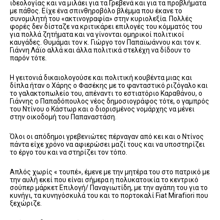
ιδεολογίας και να μιλάει για τα Γρεβενά και για τα προβλήματα
με πάθος. Είχε ένα σπινθηροβόλο βλέμμα που έκανε το
συνομιλητή του «ακτινογραφία» στην κυριολεξία. Πολλές
φορές δεν δίσταζε να κριτικάρει επιλογές του κόμματός του
για πολλά ζητήματα και να γίνονται ομηρικοί πολιτικοί
καυγάδες. Θυμάμαι τον κ. Γιώργο τον Παπαϊωάννου και τον κ.
Γιάννη Λάϊο αλλά και άλλα πολιτικά στελέχη να δίδουν το
παρόν τότε.
Η γειτονιά δικαιολογούσε και πολιτική κουβέντα μιας και
δίπλα ήταν ο Χάρης ο Φασέκης με το φανταστικό ριζόγαλο και
το γαλακτοπωλείο του, απέναντι το εστιατόριο Καραθάνου, ο
Γιάννης ο Παπαδόπουλος νέος δημοσιογράφος τότε, ο γαμπρός
του Ντίνου ο Κάστωρ και ο διορισμένος νομάρχης να μένει
στην οικοδομή του Παπαναστάση.
Όλοι οι απόδημοι γρεβενιώτες πέρναγαν από κει και ο Ντίνος
πάντα είχε χρόνο να αφιερώσει μαζί τους και να υποστηρίζει
το έργο του και να στηρίζει τον τόπο.
Απλός χωρίς « τουπέ», έμενε με την μητέρα του στο πατρικό με
την αυλή εκεί που είναι σήμερα η πολυκατοικία το κεντρικό
σούπερ μάρκετ Επιλογή/ Παναγιωτίδη, με την αγάπη του για το
κυνήγι, τα κυνηγόσκυλά του και το πορτοκαλί
Fiat
Mirafiori
που
ξεχώριζε.