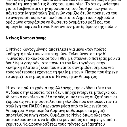
Δεσπότη μέσα από τις δικές του εμπειρίες. Το ότι αγωνίστηκε
για τα Γρεβενά και στην προσωπική του διαθήκη αφήνει τα
πάντα στη Μητρόπολη Γρεβενών νομίζω ότι θα πρέπει να του
το αναγνωρίσουμε και πολύ σωστά το Δημοτικό Συμβούλιο
ομόφωνα αποφάσισε να δώσει το όνομά του μαζί και του
πρωην δημάρχου Ντίνου Κοντογιάννη, σε δρόμους της πόλης.
Ντίνος Κοντογιάννης
Ο Ντίνος Κοντογιάννης αποτέλεσε για μένα «τον πρώτο
καθηγητή πολιτικών επιστημών». Τελειώνοντας την Α’
Γυμνασίου το καλοκαίρι του 1983, με στέλνει ο πατέρας μου να
δουλέψω γκαρσόνι στο παγωτά του Κοντογιάννη, στην
κεντρική πλατεία ( εκεί που είναι το συντριβάνι σήμερα για
τους νεότερους) έχοντας τη φιλία με τον κ. Πέτρο που έτρεχε
το μαγαζί τότε μιας και ο κ. Ντίνος ήταν Δήμαρχος.
‘Ηταν τα πρώτα χρόνια της Αλλαγής , της ανόδου τότε του
Ανδρέα στην εξουσία, τότε δεν υπήρχε ιντερνετ, μπλογκς και
ιδιωτικά κανάλια και όλα τα νέα, οι πολιτικές συζητήσεις, οι
ζυμώσεις για την σοσιαλιστική Ελλάδα που ονειρεύονταν τα
στελέχη του ΠΑΣΟΚ περνάγαν μέσα από το Καφενείο του
Δημάρχου. Η εφημερίδα Αυριανή κάθε μέρα στο μαγαζί
αποτελούσε πηγή νέων. Θυμάμαι το Ντίνο όπως όλοι των
αποκαλούσαν τότε να διαβάζει μανιωδώς ότι πέρναγε από το
χέρι του. Να αφουγκράζεται τους πάντες ανεξαρτήτου