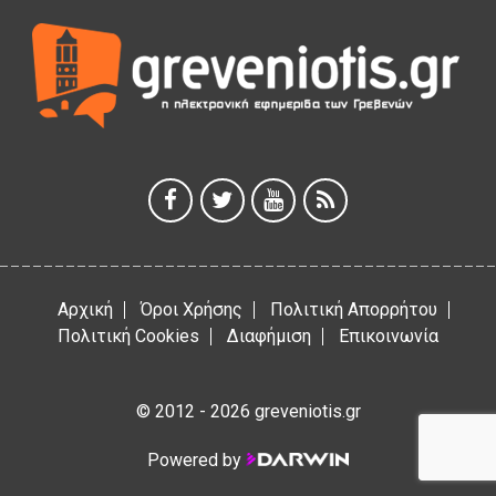
Γρεβενά: Συνελήφθη 18χρονος αλλοδαπός, για κλοπή
εξοπλισμού γυμναστηρίου
5 Αυγούστου 2026
ΑΗ ΛΑΟΣ | 5 Αυγούστου | Υπαίθριο Θέατρο “Καστράκι”,
Γρεβενά
5 Αυγούστου 2026
41η Γιορτή Κρασιού στο Τρίκωμο – «Γιορτή Παράδοσης»
5 Αυγούστου 2026
Αρχική
Όροι Χρήσης
Πολιτική Απορρήτου
Πολιτική Cookies
Διαφήμιση
Επικοινωνία
© 2012 - 2026 greveniotis.gr
Powered by