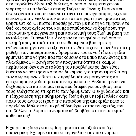
στο παρελθόν ξένοι ταξιδιώτες, οι οποίοι συμμετείχαν σε
γιορτές του υποδούλου στους Τούρκους Γένους. Εκείνο που
δεν είχαν κατανοήσει εκείνοι ήταν ότι ο πανηγυρισμός είχε ως
επίκεντρο την Εκκλησία και ότι το πανηγύρι ήταν πρωτίστως
θρησκευτικό. Οι πιστοί προσέρχονταν με πίστη να τιμήσουν το
Θεό και τους αγίους του και προσπαθούσαν να δομήσουν την
προσωπική, οικογενειακή και κοινωνική τους ζωή με βάση τις
εντολές του Ευαγγελίου. Δεν ήταν το πανηγύρι φυγή από τη
σκληρή πραγματικότητα του καθημερινού βίου ήταν η
ενδυνάμωση, για να αντέξουν αυτήν. Δεν ισχύει το ανάλογο στη
μέθεξη των αποκριάτικων δρωμένων, ώστε να δίδεται η ίδια
ερμηνεία από γόητες που προκόβουν στο κακό πλανώντας και
πλανώμενοι. Η φυγή από την πραγματικότητα σε καμμιά
περίπτωση δεν συνιστά λύση του προβλήματος. Δεν είναι
δυνατόν να αντλήσει κάποιος δυνάμεις, για την αντιμετώπιση
των σωρευμένων βιοτικών προβλημάτων μετέχοντας σε
επιχείρηση εκχυδαϊσμού και εξαχρείωσης. Βέβαια πρέπει να
δεχθούμε και κάτι σημαντικό, που διαφεύγει συνήθως από
τους ελάχιστους επικριτές των δρωμένων: Ο εκχυδαϊσμός και
η εξαχρείωση της καθημερινής ζωής έχει υπερβεί πλέον κατά
πολύ τους αντίστοιχους της περιόδου της αποκριάς κατά το
παρελθόν. Μάλιστα η μικρή οθόνη έχει καταστεί οχετός, που
αποβάλλει τα λύματα πνευματικού βορβόρου στο εσωτερικό
κάθε οικίας!
Η χώρα μας διέρχεται κρίση πρωτίστως αξιών και όχι
οικονομική. Έχουμε καταστεί περίγελως των οικονομικά