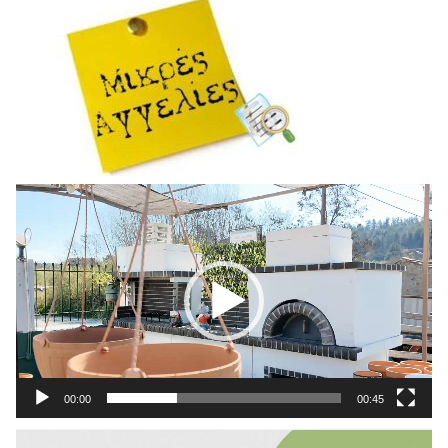
Πρόγραμμα
Αναπαραγωγής
Βίντεο
00:00
00:45