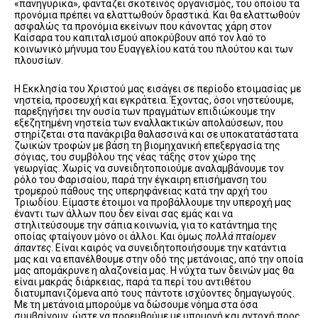
«πανηγυρικά», φαντάζει σκοτεινός οργανισμός, του οποίου τα
προνόμια πρέπει να ελαττωθούν δραστικά. Και θα ελαττωθούν
ασφαλώς τα προνόμια εκείνων που κάνοντας χάρη στον
Καίσαρα του καπιταλισμού αποκρύβουν από τον λαό το
κοινωνικό μήνυμα του Ευαγγελίου κατά του πλούτου και των
πλουσίων.
Η Εκκλησία του Χριστού μας εισάγει σε περίοδο ετοιμασίας με
νηστεία, προσευχή και εγκράτεια. Έχοντας, όσοι νηστεύουμε,
παρεξηγήσει την ουσία των πραγμάτων επιδιώκουμε την
εξεζητημένη νηστεία των εναλλακτικών απολαύσεων, που
στηρίζεται στα πανάκριβα θαλασσινά και σε υποκατατάστατα
ζωικών τροφών με βάση τη βιομηχανική επεξεργασία της
σόγιας, του συμβόλου της νέας τάξης στον χώρο της
γεωργίας. Χωρίς να συνειδητοποιούμε αναλαμβάνουμε τον
ρόλο του Φαρισαίου, παρά την έγκαιρη επισήμανση του
τρομερού πάθους της υπερηφάνειας κατά την αρχή του
Τριωδίου. Είμαστε έτοιμοι να προβάλλουμε την υπεροχή μας
έναντι των άλλων που δεν είναι σας εμάς και να
στηλιτεύσουμε την σάπια κοινωνία, για το κατάντημα της
οποίας φταίγουν μόνο οι άλλοι. Και όμως
πολλά πταίομεν
άπαντες
. Είναι καιρός να συνειδητοποιήσουμε την κατάντια
μας και να επανέλθουμε στην οδό της μετάνοιας, από την οποία
μας απομάκρυνε η αλαζονεία μας. Η νύχτα των δεινών μας θα
είναι μακράς διάρκειας, παρά τα περί του αντιθέτου
διατυμπανιζόμενα από τους πάντοτε ισχύοντες δημαγωγούς.
Με τη μετάνοια μπορούμε να δώσουμε νόημα στα όσα
συμβαίνουν, ώστε να πορευθούμε με υπομονή και αντοχή προς