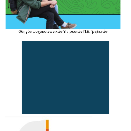
Οδηγός ψυχοκοινωνικών Υπηρεσιών Π.Ε. Γρεβενών