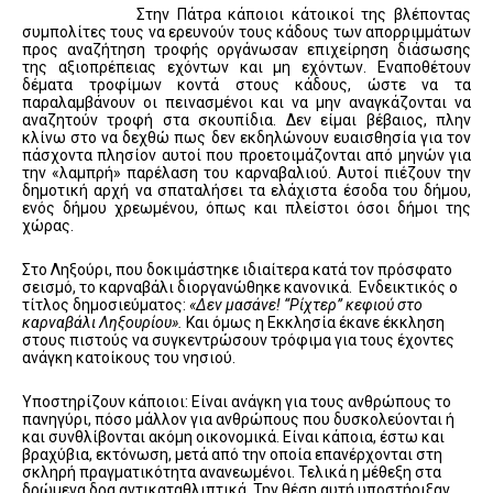
Στην Πάτρα κάποιοι κάτοικοί της βλέποντας
συμπολίτες τους να ερευνούν τους κάδους των απορριμμάτων
προς αναζήτηση τροφής οργάνωσαν επιχείρηση διάσωσης
της αξιοπρέπειας εχόντων και μη εχόντων. Εναποθέτουν
δέματα τροφίμων κοντά στους κάδους, ώστε να τα
παραλαμβάνουν οι πεινασμένοι και να μην αναγκάζονται να
αναζητούν τροφή στα σκουπίδια. Δεν είμαι βέβαιος, πλην
κλίνω στο να δεχθώ πως δεν εκδηλώνουν ευαισθησία για τον
πάσχοντα πλησίον αυτοί που προετοιμάζονται από μηνών για
την «λαμπρή» παρέλαση του καρναβαλιού. Αυτοί πιέζουν την
δημοτική αρχή να σπαταλήσει τα ελάχιστα έσοδα του δήμου,
ενός δήμου χρεωμένου, όπως και πλείστοι όσοι δήμοι της
χώρας.
Στο Ληξούρι, που δοκιμάστηκε ιδιαίτερα κατά τον πρόσφατο
σεισμό, το καρναβάλι διοργανώθηκε κανονικά. Ενδεικτικός ο
τίτλος δημοσιεύματος:
«Δεν μασάνε! “Ρίχτερ” κεφιού στο
καρναβάλι Ληξουρίου».
Και όμως η Εκκλησία έκανε έκκληση
στους πιστούς να συγκεντρώσουν τρόφιμα για τους έχοντες
ανάγκη κατοίκους του νησιού.
Υποστηρίζουν κάποιοι: Είναι ανάγκη για τους ανθρώπους το
πανηγύρι, πόσο μάλλον για ανθρώπους που δυσκολεύονται ή
και συνθλίβονται ακόμη οικονομικά. Είναι κάποια, έστω και
βραχύβια, εκτόνωση, μετά από την οποία επανέρχονται στη
σκληρή πραγματικότητα ανανεωμένοι. Τελικά η μέθεξη στα
δρώμενα δρα αντικαταθλιπτικά. Την θέση αυτή υποστήριξαν