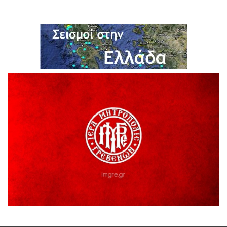
H παραδοχή λαθών είναι (και) δύναμη
5 Αυγούστου 2026
Ο ΑΝΔΡΕΑΣ ΑΣΛΑΝΙΔΗΣ ΣΥΝΕΧΙΖΕΙ ΣΤΟΝ ΠΡΩΤΕΑ
ΓΡΕΒΕΝΩΝ
5 Αυγούστου 2026
Ευχαριστήριο Εκπολιτιστικού Συλλόγου Ταξιάρχη προς κ.
Παρασχάκη Αθανάσιο
5 Αυγούστου 2026
Διακοπή υδροδότησης του Α΄ κλάδου ύδρευσης
5 Αυγούστου 2026
Η Marseaux στα Γρεβενά για μια μοναδική συναυλία
5 Αυγούστου 2026
Θερινό Σινεμά στο πλαίσιο του «Πολιτιστικού
Καλοκαιριού 2026» με την βραβευμένη ταινία «Μικρές
Ανάσες».
5 Αυγούστου 2026