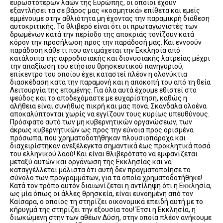
ευρωστότερων λαών της Ευρώπης, οι οποίοι έχουν
εξαντλήσει τα σε βάρος μας «κοσμητικά» επίθετα και εμείς
εμμένουμε στην αθλιότητα μη έχοντας την παραμικρή διάθεση
αυτοκριτικής. Το θλιβερό είναι ότι οι πρωταγωνιστές των
δρωμένων κατά την περίοδο της αποκριάς τονίζουν κατά
κόρον την προσήλωση προς την παράδοσή μας. Και εννοούν
παράδοση κάθε τι που αντιμάχεται την Εκκλησία από
κατάλοιπα της αφροδισιακής και διονυσιακής λατρείας μέχρι
την απαξίωση του ετήσιου θρησκευτικού πανηγυριού,
επίκεντρο του οποίου έχει καταστεί πλέον η ολονύκτια
διασκέδαση κατά την παραμονή και η αποκοπή του από τη θεία
Λειτουργία της επομένης. Για όλα αυτά έχουμε εθιστεί στο
ψεύδος και το αποδεχόμαστε με ευχαρίστηση, καθώς η
αλήθεια είναι συνήθως πικρή και μας πονά. Σκάνδαλα ολοένα
αποκαλύπτονται χωρίς να εγγίζουν τους κυρίως υπευθύνους.
Πρόσφατο αυτό των μη κυβερνητικών οργανώσεων, των
άκρως κυβερνητικών ως προς την εύνοια προς ορισμένα
πρόσωπα, που χρηματοδοτήθηκαν πλουσιοπάροχα και
διαχειρίστηκαν ανεξέλεγκτα σημαντικά έως προκλητικά ποσά
του ελληνικού λαού! Και είναι θλιβερότατο να εμφανίζεται
μεταξύ αυτών και οργάνωση της Εκκλησίας και να
καταγγέλλεται μάλιστα ότι αυτή δεν πραγματοποίησε το
σύνολο των προγραμμάτων, για τα οποία χρηματοδοτήθηκε!
Κατά τον τρόπο αυτόν διαιωνίζεται η αντίληψη ότι η Εκκλησία,
ως μία όπως οι άλλες θρησκεία, είναι ευνοημένη από τον
Καίσαρα, ο οποίος τη στηρίζει οικονομικά επειδή αυτή με το
κήρυγμά της στηρίζει την εξουσία του! Έτσι η Εκκλησία, η
διωκώμενη στην των αθέων Δύση, στην οποία πλέον ανήκουμε