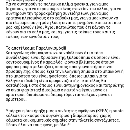
Για να συντηρούν το πολεμικό κλίμα φυσικά, για να μας
διχάσουν, για να στραφούμε ο ένας εναντίον του άλλου, για να
συντηρούν την τρομοκράτηση συνειδήσεων, για να μας
κρατάνε κλεισμένους στο καβούκι μας, για να μας κάνουν να
πιστέψουμε πως η μόνη λύση είναι το μνημόνιο και αυτοί που
μας κυβερνούν είναι Άγιοι πατριώτες που ότι κάνουν το
κάνουν για το καλό μας, και όχι για τις τσέπες τους και τις
τσέπες των εργοδοτών τους…
Το αποτέλεσμα; Παραλογισμός!!!
Καταγγελίες «δημοκρατών» συναδέλφων ότι ο τάδε
συνάδελφος είναι Χρυσαυγίτης, ξυλοκόπημα σε όποιον είναι
κοντοκουρεμένος ή καραφλός, φονικά βλέματα σε όποιον
φοράει μαύρο μπλουζάκι, όποιος πάει γυμναστήριο είναι
Χρυσαυγίτης, όποιος έχει την Ελληνική σημαία στο μπαλκόνι ή
στο μπράτσο του είναι φασίστας, όποιος μιλάει για τα
Ελληνικά ιδεώδη είναι κρυφοναζιστής… και τέλος θα
καταλήξουμε στο όποιος είναι αντιμνημονιακός και πατριώτης
να είναι φασίστας! Δικαίωμα σε αυτό να έχουν μόνο οι
αριστεροί, δικαίωμα να διαμαρτύρονται να έχουν μόνο οι
αριστεροί…
Υπάρχει η διακήρηξη μιας κοινότητας εφέδρων (ΚΕΕΔ) η οποία
κάλεσε τον κόσμο σε συγκέντρωση διαμαρτυρίας χωρίς
κόμματα και κομματικές σημαίες στην πλατεία συντάγματος.
Πέσαν όλοι να τους φάνε, μα όλοι!!!