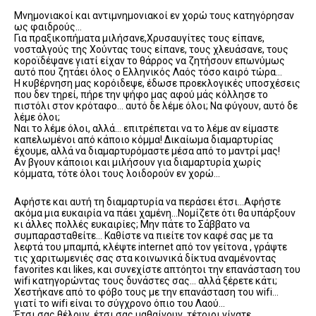
Μνημονιακοί και αντιμνημονιακοί εν χορώ τους κατηγόρησαν
ως φαιδρούς…
Για πραξικοπήματα μιλήσανε,Χρυσαυγίτες τους είπανε,
νοσταλγούς της Χούντας τους είπανε, τους χλευάσανε, τους
κοροϊδέψανε γιατί είχαν το θάρρος να ζητήσουν επωνύμως
αυτό που ζητάει όλος ο Ελληνικός Λαός τόσο καιρό τώρα…
Η κυβέρνηση μας κορόιδεψε, έδωσε προεκλογικές υποσχέσεις
που δεν τηρεί, πήρε την ψήφο μας αφού μάς κόλλησε το
πιστόλι στον κρόταφο… αυτό δε λέμε όλοι; Να φύγουν, αυτό δε
λέμε όλοι;
Ναι το λέμε όλοι, αλλά… επιτρέπεται να το λέμε αν είμαστε
καπελωμένοι από κάποιο κόμμα! Δικαίωμα διαμαρτυρίας
έχουμε, αλλά να διαμαρτυρόμαστε μέσα από το μαντρί μας!
Αν βγουν κάποιοι και μιλήσουν για διαμαρτυρία χωρίς
κόμματα, τότε όλοι τους λοιδορούν εν χορώ…
Αφήστε και αυτή τη διαμαρτυρία να περάσει έτσι…Αφήστε
ακόμα μια ευκαιρία να πάει χαμένη…Νομίζετε ότι θα υπάρξουν
κι άλλες πολλές ευκαιρίες; Μην πάτε το Σάββατο να
συμπαρασταθείτε… Καθίστε να πιείτε τον καφέ σας με τα
λεφτά του μπαμπά, κλέψτε internet από τον γείτονα , γράψτε
τις χαριτωμενιές σας στα κοινωνικά δίκτυα αναμένοντας
favorites και likes, και συνεχίστε απτόητοι την επανάσταση του
wifi κατηγορώντας τους δυνάστες σας… αλλά ξέρετε κάτι;
Χεστήκανε από το φόβο τους με την επανάσταση του wifi…
γιατί το wifi είναι το σύγχρονο όπιο του Λαού…
Έτσι σας θέλουν, έτσι σας μαθαίνουν, τέτοιοι γίνατε…