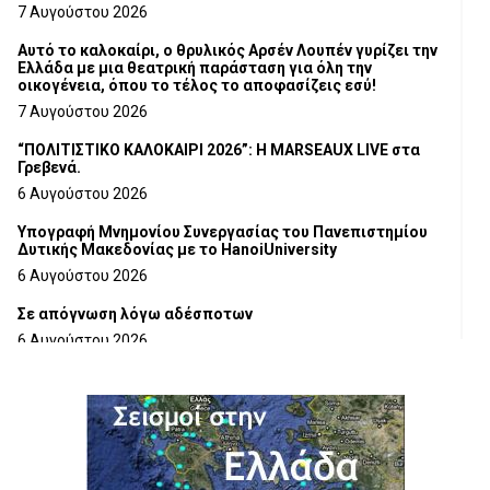
Τμήματος Γρεβενών
7 Αυγούστου 2026
Αυτό το καλοκαίρι, ο θρυλικός Αρσέν Λουπέν γυρίζει την
Ελλάδα με μια θεατρική παράσταση για όλη την
οικογένεια, όπου το τέλος το αποφασίζεις εσύ!
7 Αυγούστου 2026
“ΠΟΛΙΤΙΣΤΙΚΟ ΚΑΛΟΚΑΙΡΙ 2026”: Η MARSEAUX LIVE στα
Γρεβενά.
6 Αυγούστου 2026
Υπογραφή Μνημονίου Συνεργασίας του Πανεπιστημίου
Δυτικής Μακεδονίας με το HanoiUniversity
6 Αυγούστου 2026
Σε απόγνωση λόγω αδέσποτων
6 Αυγούστου 2026
ΔΙΑΚΟΠΗ ΗΛΕΚΤΡΙΚΟΥ ΡΕΥΜΑΤΟΣ
6 Αυγούστου 2026
Ολοκληρώνεται η ασφαλτόστρωση της οδού Περιβόλι –
Αβδέλλα
6 Αυγούστου 2026