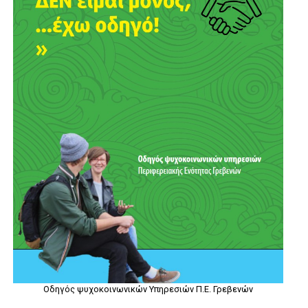
Οδηγός ψυχοκοινωνικών Υπηρεσιών Π.Ε. Γρεβενών