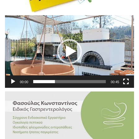
Πρόγραμμα
Αναπαραγωγής
Βίντεο
00:00
00:45