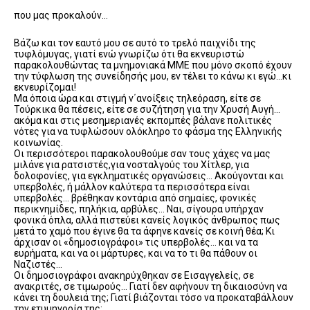
που μας προκαλούν…
Βάζω και τον εαυτό μου σε αυτό το τρελό παιχνίδι της
τυφλόμυγας, γιατί ενώ γνωρίζω ότι θα εκνευριστώ
παρακολουθώντας τα μνημονιακά ΜΜΕ που μόνο σκοπό έχουν
την τύφλωση της συνείδησής μου, εν τέλει το κάνω κι εγώ…κι
εκνευρίζομαι!
Μα όποια ώρα και στιγμή ν΄ανοίξεις τηλεόραση, είτε σε
Τούρκικα θα πέσεις, είτε σε συζήτηση για την Χρυσή Αυγή…
ακόμα και στις μεσημεριανές εκπομπές βάλανε πολιτικές
νότες για να τυφλώσουν ολόκληρο το φάσμα της Ελληνικής
κοινωνίας.
Οι περισσότεροι παρακολουθούμε σαν τους χάχες να μας
μιλάνε για ρατσιστές,για νοσταλγούς του Χίτλερ, για
δολοφονίες, για εγκληματικές οργανώσεις… Ακούγονται και
υπερβολές, ή μάλλον καλύτερα τα περισσότερα είναι
υπερβολές… βρέθηκαν κοντάρια από σημαίες, φονικές
περικνημίδες, πηλήκια, αρβύλες… Ναι, σίγουρα υπήρχαν
φονικά όπλα, αλλά πιστεύει κανείς λογικός άνθρωπος πως
μετά το χαμό που έγινε θα τα άφηνε κανείς σε κοινή θέα; Κι
άρχισαν οι «δημοσιογράφοι» τις υπερβολές… και να τα
ευρήματα, και να οι μάρτυρες, και να το τι θα πάθουν οι
Ναζιστές…
Οι δημοσιογράφοι ανακηρύχθηκαν σε Εισαγγελείς, σε
ανακριτές, σε τιμωρούς… Γιατί δεν αφήνουν τη δικαιοσύνη να
κάνει τη δουλειά της; Γιατί βιάζονται τόσο να προκαταβάλλουν
την ετυμηγορία της;