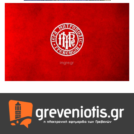
H παραδοχή λαθών είναι (και) δύναμη
5 Αυγούστου 2026
Ο ΑΝΔΡΕΑΣ ΑΣΛΑΝΙΔΗΣ ΣΥΝΕΧΙΖΕΙ ΣΤΟΝ ΠΡΩΤΕΑ
ΓΡΕΒΕΝΩΝ
5 Αυγούστου 2026
Ευχαριστήριο Εκπολιτιστικού Συλλόγου Ταξιάρχη προς κ.
Παρασχάκη Αθανάσιο
5 Αυγούστου 2026
Διακοπή υδροδότησης του Α΄ κλάδου ύδρευσης
5 Αυγούστου 2026
Η Marseaux στα Γρεβενά για μια μοναδική συναυλία
5 Αυγούστου 2026
Θερινό Σινεμά στο πλαίσιο του «Πολιτιστικού
Καλοκαιριού 2026» με την βραβευμένη ταινία «Μικρές
Ανάσες».
5 Αυγούστου 2026