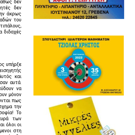
καθώς δεν
θητές δεν
την άκρως
παδών του
τιπάλους,
α διδαχές
ος υπήρξε
εισηγητής
Αυτός και
σαν αυτά.
εύδουν να
ουν μόνον
ύνται πως
σχημα την
σοφία! Το
πυρά των
ι όλοι οι
μενοι στη