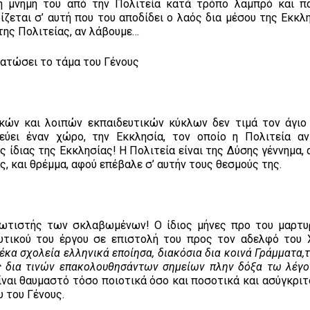
η μνήμη του από την Πολιτεία κατά τρόπο λαμπρό και πα
ζεται σ’ αυτή που του αποδίδει ο λαός δια μέσου της Εκκλη
της Πολιτείας, αν λάβουμε…
ματώσει το τάμα του Γένους
ν και λοιπών εκπαιδευτικών κύκλων δεν τιμά τον άγιο
εύει έναν χώρο, την Εκκλησία, τον οποίο η Πολιτεία αν
 ίδιας της Εκκλησίας! Η Πολιτεία είναι της Δύσης γέννημα,
, και θρέμμα, αφού επέβαλε σ’ αυτήν τους θεσμούς της.
τιστής των σκλαβωμένων! Ο ίδιος μήνες προ του μαρτυ
υτικού του έργου σε επιστολή του προς τον αδελφό του 
έκα σχολεία ελληνικά εποίησα, διακόσια δια κοινά Γράμματα,
ς δια τινών επακολουθησάντων σημείων πλην δόξα τω λέγον
ίναι θαυμαστό τόσο ποιοτικά όσο και ποσοτικά και ασύγκριτ
 του Γένους.