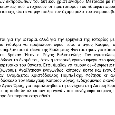
των εκπροσώπων του δυτικού χριστιανισμού. Μετρίασε με τ
λέποντας πού στοχεύουν οι πρωτοπόροι του «διαφωτισμού
τιστές», ώστε να μην παίξει τον άχαρο ρόλο του «νεροκουβ
 για την ιστορία, αλλά για την ερμηνεία της ιστορίας με
ιο ίνδαλμα να προβάλουν, αφού τόσο ο άγιος Κοσμάς, 
ς υπήρξαν πιστά τέκνα της Εκκλησίας. Φαντάστηκαν για κάπο
 ότι βρήκαν: Ήταν ο Ρήγας Βελεστινλής. Τον εγκατέλει
 δώσει το όνομά του, όταν η ιστορική έρευνα έφερε στο φως
ρτυρικό του θάνατο. Έτσι έμαθαν να τιμούν οι «διαφωτιστέ
αξιώνουμε. Αναζήτησαν εναγωνίως κάποιον, έστω και έναν, δ
ν. Ονομάζεται Χριστόδουλος Παμπλέκης. Φοίτησε κι’ α
ε δάσκαλο τον Βούλγαρη. Κάποιος λόγος, ενδεχομένως σκανδ
 Άγιον Όρος, για περιπλανηθεί στη συνέχεια στη Δυτική Ευρ
δευση παιδιών πλουσίων ομογενών και συνέγραψε κείμενο, 
αρο ότι πέρασε στην αθεΐα.