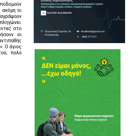
αποδομούν
 ακόμη οι
αναγράψουν
 πληγώνει.
έντες στο
ήσουν οι
αντιπαθής
». Ο άγιος
ού, πολύ