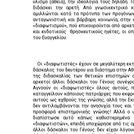
υλισμό (αθεΐα), την ιδεολογία τους δηλαδή.
διδάσκει την αρετή. Από γνωσικεντρικό 
αμιλλώνται κατά τα πρότυπα των προγόνων 
ανταγωνιστική και βάρβαρη κοινωνία, στην
«διαφωτισμού», πού επικουρούνται από αρκετ
και ενδοτικούς θρησκευτικούς ηγέτες, οι οπ
του Ευαγγελίου.
Οι «διαφωτιστές» έχουν σε μεγαλύτερη εκτί
δάσκαλος του δευτέρου για διάστημα στην Α
της διδασκαλίας των θετικών επιστημών 
αρκετοί άλλοι δάσκαλοι του Γένους συνέγρ
Αγνοούν οι «διαφωτιστές» όλους αυτούς, π
καταγγείλουν κάποιους πατριάρχες που εκφρ
αυτούς ως εχθρούς της γνώσης, αλλά την Ε
δεν αντιλαμβάνονται την ανησυχία τους και
προσφορά επιστημονικής γνώσης! Αλλά ο υλ
διαπίστωσε αυτό κάπως καθυστερημένα κ
«διαφωτιστών», επειδή υποχώρησε από τις αρ
άλλοι δάσκαλοι του Γένους δεν είχαν λόγο