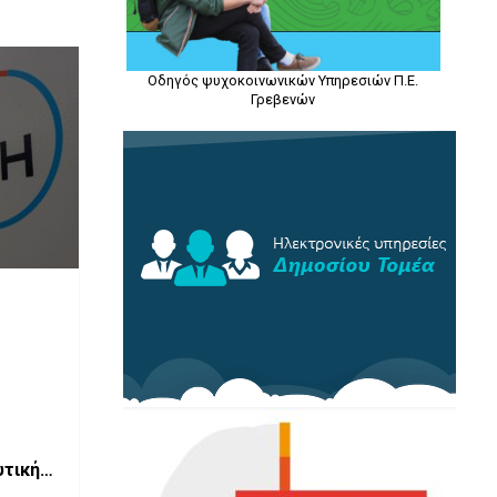
Οδηγός ψυχοκοινωνικών Υπηρεσιών Π.Ε.
Γρεβενών
υτικής