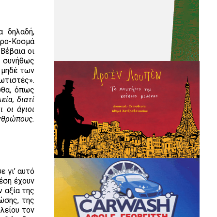
 δηλαδή,
ρο-Κοσμά
Βέβαια οι
υ συνήθως
 μηδέ των
ωτιστές».
υθα, όπως
εία, διατί
ι οι άγιοι
ανθρώπους.
ε γι’ αυτό
χέση έχουν
ν αξία της
ώσης, της
λείου τον