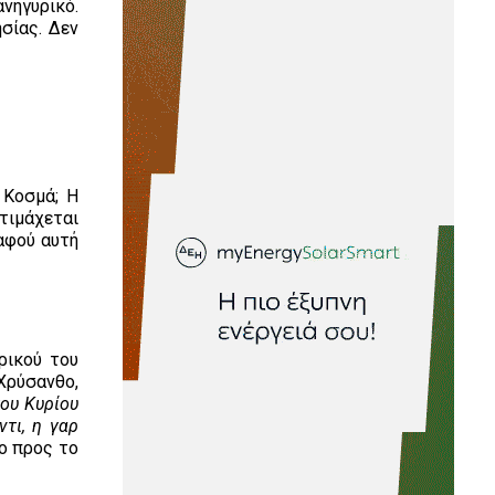
νηγυρικό.
σίας. Δεν
 Κοσμά; Η
τιμάχεται
 αφού αυτή
ρικού του
Χρύσανθο,
του Κυρίου
τι, η γαρ
ο προς το