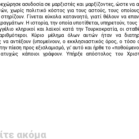
εχώρησε ασυδοσία σε μαρξιστές και μαρξίζοντες, ώστε να 
τών, χωρίς πολιτικό κόστος για τους αστούς, τους οποίους
ς στηρίζουν. Γίνεται εύκολα κατανοητό, γιατί θέλουν να επ
 πραγμάτων. Η ιστορία, την οποία υποτίθεται, υπηρετούν, τους
γέλιο κληρικοί και λαϊκοί κατά την Τουρκοκρατία, οι σταθ
ριθμότεροι. Κύριο μέλημα όλων αυτών ήταν να διατηρ
 να αντέξουν (υπομείνουν, ο εκκλησιαστικός όρος, ο τόσο 
ην πίεση προς εξισλαμισμό, γι’ αυτό και ήρθε το «ποθούμενο
ατυχώς κάποιοι γράφουν. Υπήρξε απόστολος του Χριστ
ίτε ακόμα