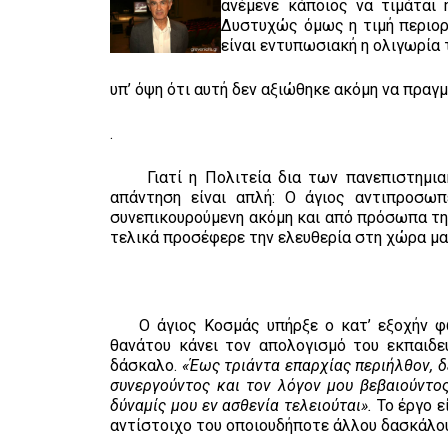
ανέμενε κάποιος να τιμάται 
Δυστυχώς όμως η τιμή περιορί
είναι εντυπωσιακή η ολιγωρία 
υπ’ όψη ότι αυτή δεν αξιώθηκε ακόμη να πραγ
.
Γιατί η Πολιτεία δια των πανεπιστημιακώ
απάντηση είναι απλή: Ο άγιος αντιπροσωπ
συνεπικουρούμενη ακόμη και από πρόσωπα της
τελικά προσέφερε την ελευθερία στη χώρα μας
Ο άγιος Κοσμάς υπήρξε ο κατ’ εξοχήν φω
θανάτου κάνει τον απολογισμό του εκπαιδε
δάσκαλο.
«
Έως τριάντα επαρχίας περιήλθον, δ
συνεργούντος και τον λόγον μου βεβαιούντο
δύναμίς μου εν ασθενία τελειούται».
Το έργο ε
αντίστοιχο του οποιουδήποτε άλλου δασκάλου