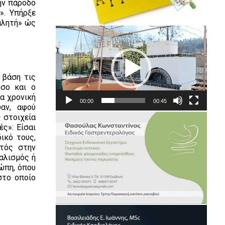
ην πάροδο
». Υπήρξε
αλητή» ώς
Πρόγραμμα
Αναπαραγωγής
Βίντεο
 βάση τις
όσο και ο
ια χρονική
00:00
00:45
ψαν, αφού
 στοιχεία
ς»: Είσαι
ικό τους,
υτός στην
αλισμός ή
ώπη, όπου
στο οποίο