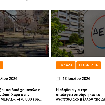
Ά
ΕΛΛΆΔΑ
ΠΕΡΙΦΈΡΕΙΑ
υλίου 2026
13 Ιουλίου 2026
ζει παιδικά χαμόγελα η
Η αλήθεια για την
αιδική Χαρά στην
απολιγνιτοποίηση και το
. -470.000 ευρώ
αναπτυξιακό μέλλον της Δ
ημιουργία ενός σύγχρονου
Μακεδονίας