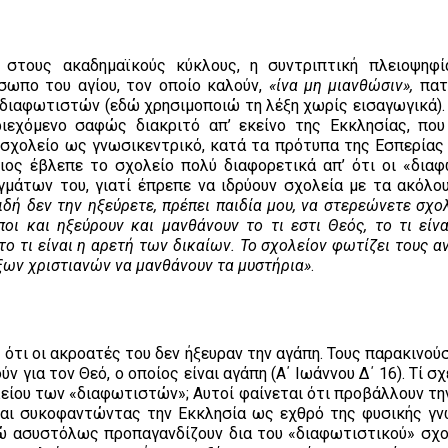
τους ακαδημαϊκούς κύκλους, η συντριπτική πλειοψηφία
σωπο του αγίου, τον οποίο καλούν,
«ίνα μη μιανθώσιν»,
πατ
ιαφωτιστών (εδώ χρησιμοποιώ τη λέξη χωρίς εισαγωγικά). 
ριεχόμενο σαφώς διακριτό απ’ εκείνο της Εκκλησίας, πο
 σχολείο ως γνωσικεντρικό, κατά τα πρότυπα της Εσπερίας
ιος έβλεπε το σχολείο πολύ διαφορετικά απ’ ότι οι «διαφ
μάτων του, γιατί έπρεπε να ιδρύουν σχολεία με τα ακόλο
ιδή δεν την ηξεύρετε, πρέπει παιδία μου, να στερεώνετε σχολ
οι και ηξεύρουν και μανθάνουν το τι εστι Θεός, το τι είνα
ι το τι είναι η αρετή των δικαίων. Το σχολείον φωτίζει τους 
ξων χριστιανών να μανθάνουν τα μυστήρια»
.
τι οι ακροατές του δεν ήξευραν την αγάπη. Τους παρακινούσ
ν για τον Θεό, ο οποίος είναι αγάπη (Α΄ Ιωάννου Δ΄ 16). Τί σ
λείου των «διαφωτιστών»; Αυτοί φαίνεται ότι προβάλλουν τη
αι συκοφαντώντας την Εκκλησία ως εχθρό της φυσικής γν
ενώ ασυστόλως προπαγανδίζουν δια του «διαφωτιστικού» σχο