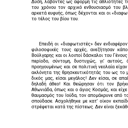
Δύση, λαβόντες ως αφορμή τις αθλιότητες 
του χρόνου τον αρχικό ενθουσιασμό του β
αρκετά ευφυής, όπως δέχονται και οι «διαφω
το τέλος του βίου του.
Επειδή οι «διαφωτιστές» δεν ενδιαφέρονται
φιλοσοφικές τους αρχές, ανεζήτησαν κάπο
Βούλγαρης και οι λοιποί δάσκαλοι του Γένου
περίοδο, σύντομη, δυστυχώς, γι’ αυτούς,
προηγουμένως και σε πολιτική νεολαία είχαν
ακλόνητα της θρησκευτικότητάς του ως το μα
δικός μας, είσαι μεγάλος! Δεν είσαι, σε απ
δηλαδή άθεο! Και θεώρησαν ότι τον βρήκα
Αθωνιάδα, όπως και ο άγιος Κοσμάς, και είχ
θαυμασμός του Ιούδα, τον απομάκρυνε από το
σπούδασε. Ασχολήθηκε με κατ’ οίκον εκπαί
στρέφεται κατά της πίστεως. Δεν είναι ξεκάθ