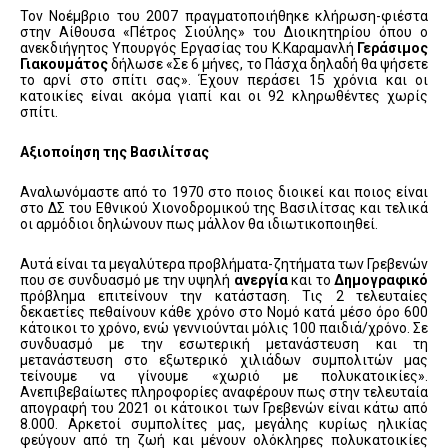
Τον Νοέμβριο του 2007 πραγματοποιήθηκε κλήρωση-φιέστα
στην Αίθουσα «Πέτρος Σιούλης» του Διοικητηρίου όπου ο
ανεκδιήγητος Υπουργός Εργασίας του Κ.Καραμανλή
Γεράσιμος
Γιακουμάτος
δήλωσε «Σε 6 μήνες, το Πάσχα δηλαδή θα ψήσετε
το αρνί στο σπίτι σας». Έχουν περάσει 15 χρόνια και οι
κατοικίες είναι ακόμα γιαπί και οι 92 κληρωθέντες χωρίς
σπίτι.
Αξιοποίηση της Βασιλίτσας
Αναλωνόμαστε από το 1970 στο ποιος διοικεί και ποιος είναι
στο ΔΣ του Εθνικού Χιονοδρομικού της Βασιλίτσας και τελικά
οι αρμόδιοι δηλώνουν πως μάλλον θα ιδιωτικοποιηθεί.
Αυτά είναι τα μεγαλύτερα προβλήματα-ζητήματα των Γρεβενών
που σε συνδυασμό με την υψηλή
ανεργία
και το
Δημογραφικό
πρόβλημα επιτείνουν την κατάσταση. Τις 2 τελευταίες
δεκαετίες πεθαίνουν κάθε χρόνο στο Νομό κατά μέσο όρο 600
κάτοικοι το χρόνο, ενώ γεννιούνται μόλις 100 παιδιά/χρόνο. Σε
συνδυασμό με την εσωτερική μετανάστευση και τη
μετανάστευση στο εξωτερικό χιλιάδων συμπολιτών μας
τείνουμε να γίνουμε «χωριό με πολυκατοικίες».
Ανεπιβεβαίωτες πληροφορίες αναφέρουν πως στην τελευταία
απογραφή του 2021 οι κάτοικοι των Γρεβενών είναι κάτω από
8.000. Αρκετοί συμπολίτες μας, μεγάλης κυρίως ηλικίας
φεύγουν από τη ζωή και μένουν ολόκληρες πολυκατοικίες