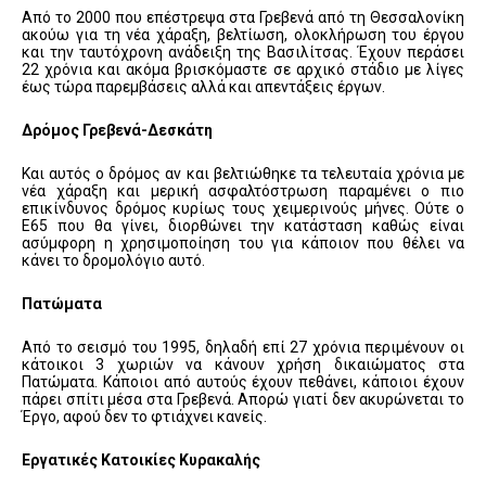
Από το 2000 που επέστρεψα στα Γρεβενά από τη Θεσσαλονίκη
ακούω για τη νέα χάραξη, βελτίωση, ολοκλήρωση του έργου
και την ταυτόχρονη ανάδειξη της Βασιλίτσας. Έχουν περάσει
22 χρόνια και ακόμα βρισκόμαστε σε αρχικό στάδιο με λίγες
έως τώρα παρεμβάσεις αλλά και απεντάξεις έργων.
Δρόμος Γρεβενά-Δεσκάτη
Και αυτός ο δρόμος αν και βελτιώθηκε τα τελευταία χρόνια με
νέα χάραξη και μερική ασφαλτόστρωση παραμένει ο πιο
επικίνδυνος δρόμος κυρίως τους χειμερινούς μήνες. Ούτε ο
Ε65 που θα γίνει, διορθώνει την κατάσταση καθώς είναι
ασύμφορη η χρησιμοποίηση του για κάποιον που θέλει να
κάνει το δρομολόγιο αυτό.
Πατώματα
Από το σεισμό του 1995, δηλαδή επί 27 χρόνια περιμένουν οι
κάτοικοι 3 χωριών να κάνουν χρήση δικαιώματος στα
Πατώματα. Κάποιοι από αυτούς έχουν πεθάνει, κάποιοι έχουν
πάρει σπίτι μέσα στα Γρεβενά. Απορώ γιατί δεν ακυρώνεται το
Έργο, αφού δεν το φτιάχνει κανείς.
Εργατικές Κατοικίες Κυρακαλής