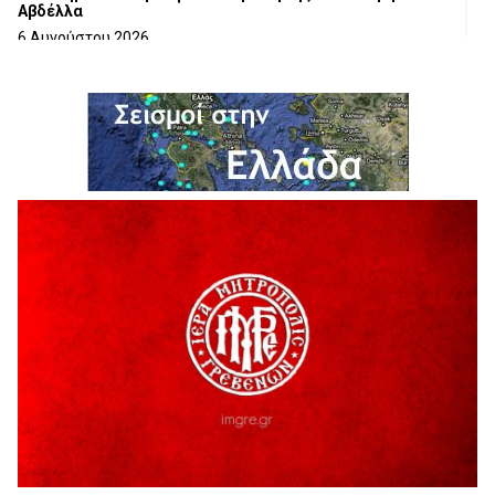
Αβδέλλα
6 Αυγούστου 2026
H παραδοχή λαθών είναι (και) δύναμη
5 Αυγούστου 2026
Ο ΑΝΔΡΕΑΣ ΑΣΛΑΝΙΔΗΣ ΣΥΝΕΧΙΖΕΙ ΣΤΟΝ ΠΡΩΤΕΑ
ΓΡΕΒΕΝΩΝ
5 Αυγούστου 2026
Ευχαριστήριο Εκπολιτιστικού Συλλόγου Ταξιάρχη προς κ.
Παρασχάκη Αθανάσιο
5 Αυγούστου 2026
Διακοπή υδροδότησης του Α΄ κλάδου ύδρευσης
5 Αυγούστου 2026
Η Marseaux στα Γρεβενά για μια μοναδική συναυλία
5 Αυγούστου 2026
Θερινό Σινεμά στο πλαίσιο του «Πολιτιστικού
Καλοκαιριού 2026» με την βραβευμένη ταινία «Μικρές
Ανάσες».