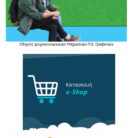
Οδηγός ψυχοκοινωνικών Υπηρεσιών Π.Ε. Γρεβενών