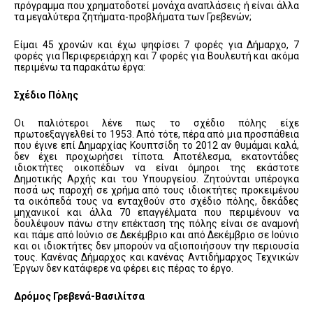
πρόγραμμα που χρηματοδοτεί μονάχα αναπλάσεις ή είναι άλλα
τα μεγαλύτερα ζητήματα-προβλήματα των Γρεβενών;
Είμαι 45 χρονών και έχω ψηφίσει 7 φορές για Δήμαρχο, 7
φορές για Περιφερειάρχη και 7 φορές για Βουλευτή και ακόμα
περιμένω τα παρακάτω έργα:
Σχέδιο Πόλης
Οι παλιότεροι λένε πως το σχέδιο πόλης είχε
πρωτοεξαγγελθεί το 1953. Από τότε, πέρα από μια προσπάθεια
που έγινε επί Δημαρχίας Κουπτσίδη το 2012 αν θυμάμαι καλά,
δεν έχει προχωρήσει τίποτα. Αποτέλεσμα, εκατοντάδες
ιδιοκτήτες οικοπέδων να είναι όμηροι της εκάστοτε
Δημοτικής Αρχής και του Υπουργείου. Ζητούνται υπέρογκα
ποσά ως παροχή σε χρήμα από τους ιδιοκτήτες προκειμένου
τα οικόπεδά τους να ενταχθούν στο σχέδιο πόλης, δεκάδες
μηχανικοί και άλλα 70 επαγγέλματα που περιμένουν να
δουλέψουν πάνω στην επέκταση της πόλης είναι σε αναμονή
και πάμε από Ιούνιο σε Δεκέμβριο και από Δεκέμβριο σε Ιούνιο
και οι ιδιοκτήτες δεν μπορούν να αξιοποιήσουν την περιουσία
τους. Κανένας Δήμαρχος και κανένας Αντιδήμαρχος Τεχνικών
Έργων δεν κατάφερε να φέρει εις πέρας το έργο.
Δρόμος Γρεβενά-Βασιλίτσα