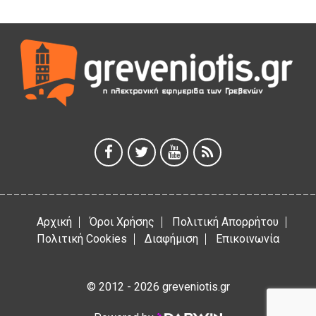
5 Αυγούστου 2026
Γρεβενά: Συνελήφθη 18χρονος αλλοδαπός, για κλοπή
εξοπλισμού γυμναστηρίου
5 Αυγούστου 2026
ΑΗ ΛΑΟΣ | 5 Αυγούστου | Υπαίθριο Θέατρο “Καστράκι”,
Γρεβενά
5 Αυγούστου 2026
41η Γιορτή Κρασιού στο Τρίκωμο – «Γιορτή Παράδοσης»
5 Αυγούστου 2026
Αρχική
Όροι Χρήσης
Πολιτική Απορρήτου
Πολιτική Cookies
Διαφήμιση
Επικοινωνία
© 2012 - 2026 greveniotis.gr