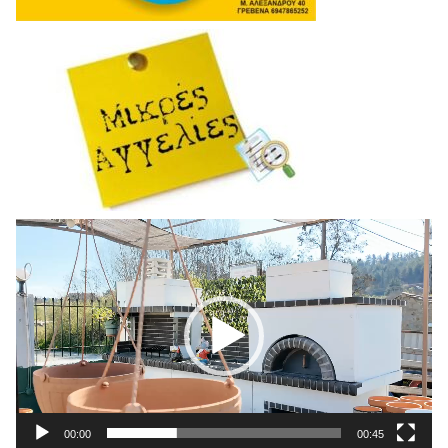
Πρόγραμμα
Αναπαραγωγής
Βίντεο
00:00
00:45