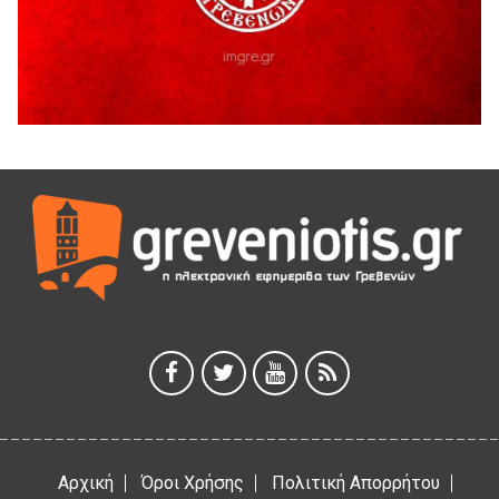
Ευχαριστήριο Εκπολιτιστικού Συλλόγου Ταξιάρχη προς κ.
Παρασχάκη Αθανάσιο
5 Αυγούστου 2026
Διακοπή υδροδότησης του Α΄ κλάδου ύδρευσης
5 Αυγούστου 2026
Η Marseaux στα Γρεβενά για μια μοναδική συναυλία
5 Αυγούστου 2026
Θερινό Σινεμά στο πλαίσιο του «Πολιτιστικού
Καλοκαιριού 2026» με την βραβευμένη ταινία «Μικρές
Ανάσες».
5 Αυγούστου 2026
Γρεβενά: Συνελήφθη 18χρονος αλλοδαπός, για κλοπή
εξοπλισμού γυμναστηρίου
5 Αυγούστου 2026
Αρχική
Όροι Χρήσης
Πολιτική Απορρήτου