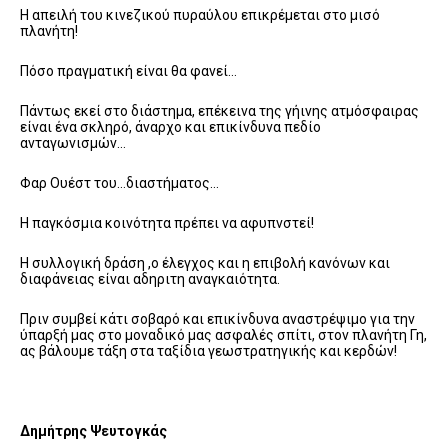
Η απειλή του κινεζικού πυραύλου επικρέμεται στο μισό
πλανήτη!
Πόσο πραγματική είναι θα φανεί…
Πάντως εκεί στο διάστημα, επέκεινα της γήινης ατμόσφαιρας
είναι ένα σκληρό, άναρχο και επικίνδυνα πεδίο
ανταγωνισμών…
Φαρ Ουέστ του…διαστήματος…
Η παγκόσμια κοινότητα πρέπει να αφυπνστεί!
Η συλλογική δράση ,ο έλεγχος και η επιβολή κανόνων και
διαφάνειας είναι αδηριτη αναγκαιότητα.
Πριν συμβεί κάτι σοβαρό και επικίνδυνα αναστρέψιμο για την
ύπαρξή μας στο μοναδικό μας ασφαλές σπίτι, στον πλανήτη Γη,
ας βάλουμε τάξη στα ταξίδια γεωστρατηγικής και κερδών!
Δημήτρης Ψευτογκάς