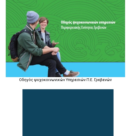
Οδηγός ψυχοκοινωνικών Υπηρεσιών Π.Ε. Γρεβενών