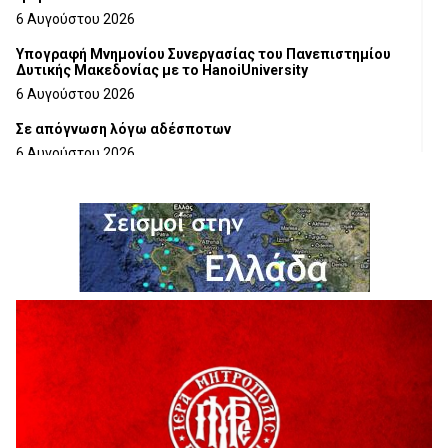
6 Αυγούστου 2026
Υπογραφή Μνημονίου Συνεργασίας του Πανεπιστημίου
Δυτικής Μακεδονίας με το HanoiUniversity
6 Αυγούστου 2026
Σε απόγνωση λόγω αδέσποτων
6 Αυγούστου 2026
ΔΙΑΚΟΠΗ ΗΛΕΚΤΡΙΚΟΥ ΡΕΥΜΑΤΟΣ
6 Αυγούστου 2026
Ολοκληρώνεται η ασφαλτόστρωση της οδού Περιβόλι –
Αβδέλλα
6 Αυγούστου 2026
H παραδοχή λαθών είναι (και) δύναμη
5 Αυγούστου 2026
Ο ΑΝΔΡΕΑΣ ΑΣΛΑΝΙΔΗΣ ΣΥΝΕΧΙΖΕΙ ΣΤΟΝ ΠΡΩΤΕΑ
ΓΡΕΒΕΝΩΝ
5 Αυγούστου 2026